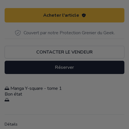
Acheter l'article
Couvert par notre Protection Grenier du Geek.
CONTACTER LE VENDEUR
Réserver
🌅 Manga Y-square - tome 1
Description
Bon état
🌅
Détails