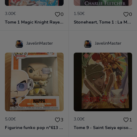
3.00€
1.50€
0
0
Tome 1 Magic Knight Rayearth
Stoneheart, Tome 1 : La Malédiction de pierre
JavelinMaster
JavelinMaster
5.00€
3.00€
3
1
Figurine funko pop n°613 - Dragon ball z - Nappa
Tome 9 - Saint Seiya episode G