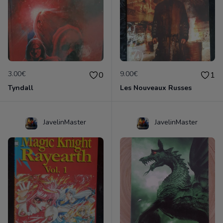
3.00€
9.00€
0
1
Tyndall
Les Nouveaux Russes
JavelinMaster
JavelinMaster