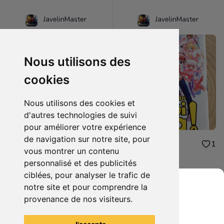
JavelinMaster
JavelinMaster
Nous utilisons des
cookies
Nous utilisons des cookies et
d'autres technologies de suivi
pour améliorer votre expérience
de navigation sur notre site, pour
2.00€
2.00€
1
1
vous montrer un contenu
Negi ma tome 9
Negi ma tome 5
personnalisé et des publicités
ciblées, pour analyser le trafic de
notre site et pour comprendre la
provenance de nos visiteurs.
Grenier du Geek
Voir tous les articles du vendeur