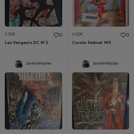
3.50€
4.00€
0
0
Les Vengeurs DC N°2
Cocoto festival WII
JavelinMaster
JavelinMaster