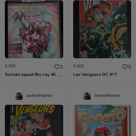
5.00€
5.00€
1
0
Suicide squad Blu-ray 4K ultra HD
Les Vengeurs DC N°7
JavelinMaster
JavelinMaster