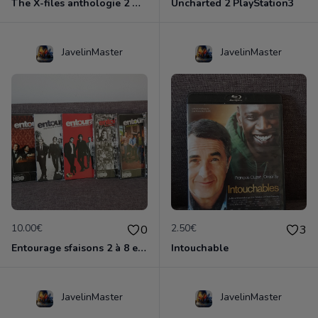
The X-files anthologie 2 DVD
Uncharted 2 PlayStation3
JavelinMaster
JavelinMaster
10.00€
2.50€
0
3
Entourage sfaisons 2 à 8 en dvd
Intouchable
JavelinMaster
JavelinMaster