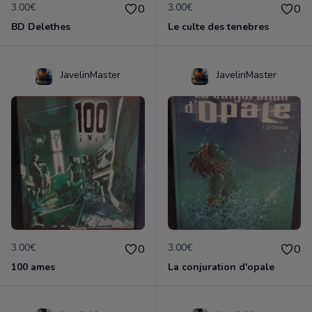
3.00€
3.00€
0
0
BD Delethes
Le culte des tenebres
JavelinMaster
JavelinMaster
3.00€
3.00€
0
0
100 ames
La conjuration d'opale