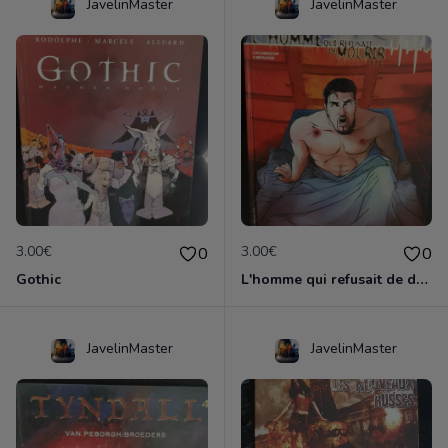
JavelinMaster
JavelinMaster
3.00€
3.00€
0
0
Gothic
L'homme qui refusait de dormir
JavelinMaster
JavelinMaster