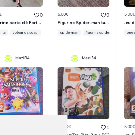
€
5.00€
5.00
0
0
Figurine porte clé Fortnite 8cm voleur de coeur
Figurine Spider-man tampon encreur
nite
voleur de coeur
porte clef
spiderman
fortnite voleur de coeur
figurine spiderman
figurine 8c
figuri
one 
Mazii34
Mazii34
0€
14.00€
5.00
0
1