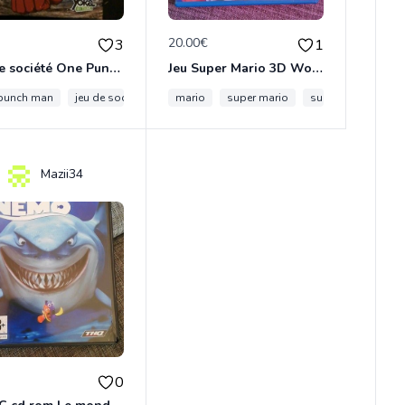
€
20.00€
3
1
Jeu de société One Punch Man
Jeu Super Mario 3D World sur wii u
m
ne
punch man
tampon encreur
jeu de société
spiderman tampon
jeu de société one punch man
mario
super mario
super mario 3d wo
manga
Mazii34
€
0