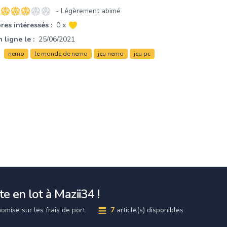
- Légèrement abimé
3 sur 5 étoiles
es intéressés :
0 x
 ligne le :
25/06/2021
nemo
le monde de nemo
jeu nemo
jeu pc
e en lot à Mazii34 !
omise sur les frais de port
7
article(s) disponibles