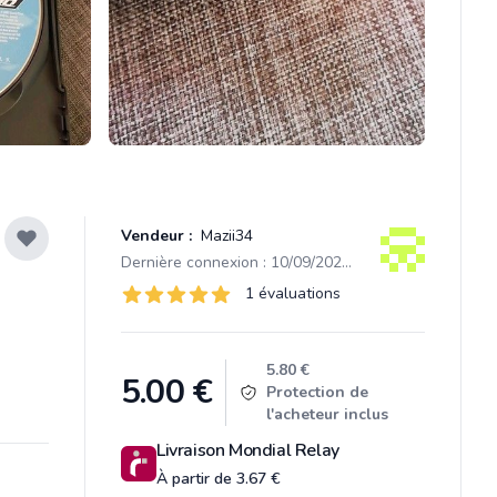
Vendeur :
Mazii34
Dernière connexion : 10/09/2025 21:55
Évaluations
1 évaluations
1 sur 5 étoiles
Product information
5.80 €
5.00
€
Protection de
l'acheteur inclus
Livraison Mondial Relay
À partir de 3.67 €