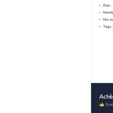
Etat :
Membr
Mis en
Tags :
Achèt
Écon