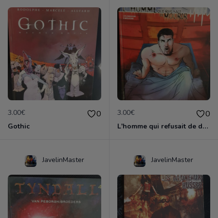
3.00€
3.00€
0
0
Gothic
L'homme qui refusait de dormir
JavelinMaster
JavelinMaster