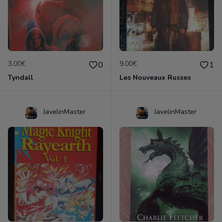
3.00€
9.00€
0
1
Tyndall
Les Nouveaux Russes
JavelinMaster
JavelinMaster