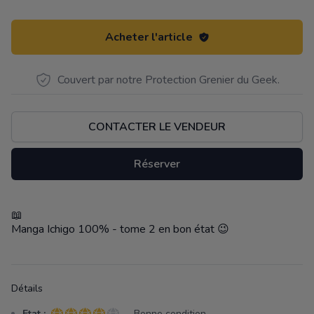
Acheter l'article
Couvert par notre Protection Grenier du Geek.
CONTACTER LE VENDEUR
Réserver
📖
Description
Manga Ichigo 100% - tome 2 en bon état 😉
Détails
Etat :
- Bonne condition