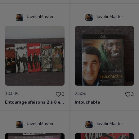
JavelinMaster
JavelinMaster
10.00€
2.50€
0
3
Entourage sfaisons 2 à 8 en dvd
Intouchable
JavelinMaster
JavelinMaster