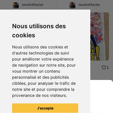
JavelinMaster
JavelinMaster
Nous utilisons des
cookies
Nous utilisons des cookies et
d'autres technologies de suivi
pour améliorer votre expérience
de navigation sur notre site, pour
2.00€
2.00€
1
1
vous montrer un contenu
Negi ma tome 9
Negi ma tome 5
personnalisé et des publicités
ciblées, pour analyser le trafic de
notre site et pour comprendre la
provenance de nos visiteurs.
Grenier du Geek
Voir tous les articles du vendeur
J'accepte