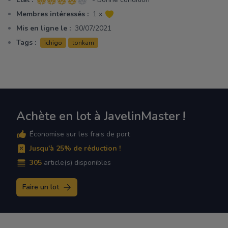
4 sur 5 étoiles
Membres intéressés :
1 x
Mis en ligne le :
30/07/2021
Tags :
ichigo
tonkam
Achète en lot à JavelinMaster !
Économise sur les frais de port
Jusqu'à 25% de réduction !
305
article(s) disponibles
Faire un lot