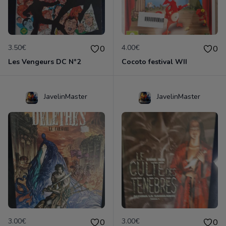
3.50€
4.00€
0
0
Les Vengeurs DC N°2
Cocoto festival WII
JavelinMaster
JavelinMaster
3.00€
3.00€
0
0