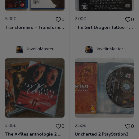
5.00€
2.00€
0
0
Transformers + Transformers 2 : La Revanche
The Girl Dragon Tattoo - Blu-Ray
JavelinMaster
JavelinMaster
3.00€
2.50€
0
0
The X-files anthologie 2 DVD
Uncharted 2 PlayStation3