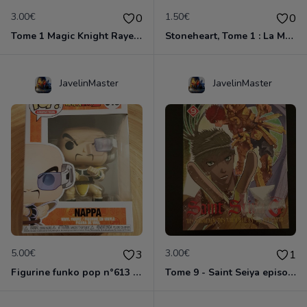
3.00€
1.50€
0
0
Tome 1 Magic Knight Rayearth
Stoneheart, Tome 1 : La Malédiction de pierre
JavelinMaster
JavelinMaster
5.00€
3.00€
3
1
Figurine funko pop n°613 - Dragon ball z - Nappa
Tome 9 - Saint Seiya episode G