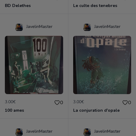
BD Delethes
Le culte des tenebres
JavelinMaster
JavelinMaster
3.00€
3.00€
0
0
100 ames
La conjuration d'opale
JavelinMaster
JavelinMaster