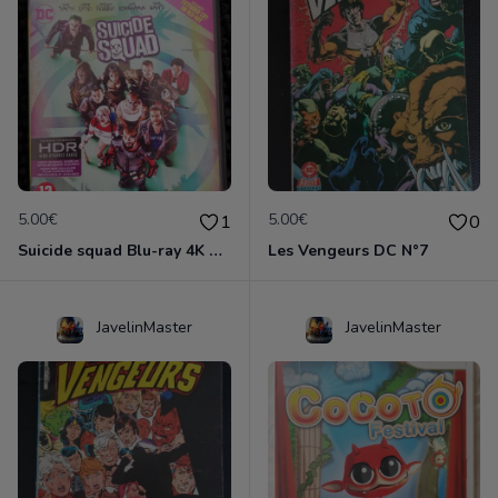
5.00€
5.00€
1
0
Suicide squad Blu-ray 4K ultra HD
Les Vengeurs DC N°7
JavelinMaster
JavelinMaster