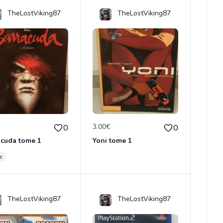
TheLostViking87
TheLostViking87
€
3.00€
0
0
acuda tome 1
Yoni tome 1
e
TheLostViking87
TheLostViking87