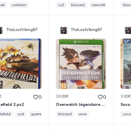
vel
collector
sc2
blizzard
starcraft
bliz
TheLostViking87
TheLostViking87
€
10.00€
3.00
0
0
lefield 2 ps2
Overwatch légendaire édition
Soco
lefield
cod
guerre
blizzard
wow
soc