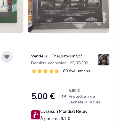
Vendeur :
TheLostViking87
Dernière connexion : 25/07/2026 12:38
Évaluations
69 évaluations
69 sur 5 étoiles
Product information
5.80 €
5.00
€
Protection de
l'acheteur inclus
Livraison Mondial Relay
À partir de 3.1 €