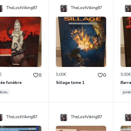
TheLostViking87
TheLostViking87
€
5.00€
5.00
0
0
lée funèbre
Sillage tome 1
Barr
ebres
pirat
TheLostViking87
TheLostViking87