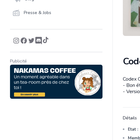
Presse & Jobs
Cod
Publicité
Codex 
Descrip
- Bon é
- Versi
Détails
Etat :
Membr