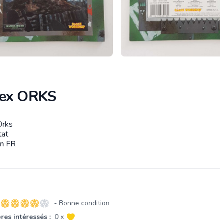
ex ORKS
Orks
tion
tat
on FR
- Bonne condition
4 sur 5 étoiles
es intéressés :
0 x