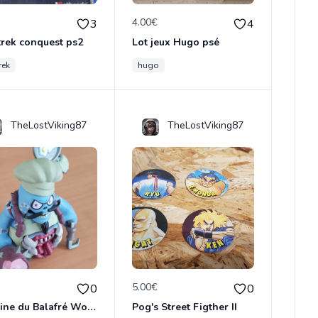
€
4.00€
3
4
trek conquest ps2
Lot jeux Hugo psé
rek
hugo
TheLostViking87
TheLostViking87
€
5.00€
0
0
Figurine du Balafré WoW
Pog's Street Figther II