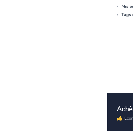
Mis en
Tags :
Achèt
Écon