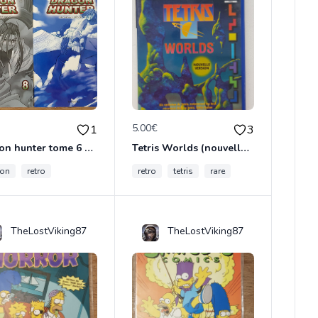
€
5.00€
1
3
Dragon hunter tome 6 et 8
Tetris Worlds (nouvelle édition)
gon
retro
retro
tetris
rare
TheLostViking87
TheLostViking87