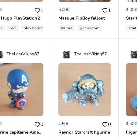
€
5.00€
4.00
1
1
 Hugo PlayStation2
Masque PipBoy fallout
Star 
ne
ps2
playstation
retro
fallout
gamescom
start
TheLostViking87
TheLostViking87
€
4.50€
4.50
0
0
Figurine capitaine America
Raynor Starcraft figurine