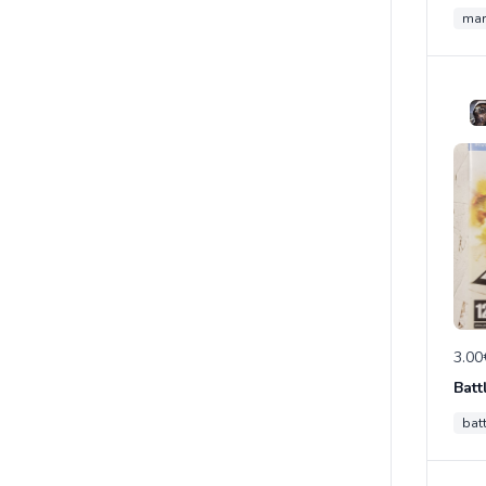
mar
3.00
Batt
batt