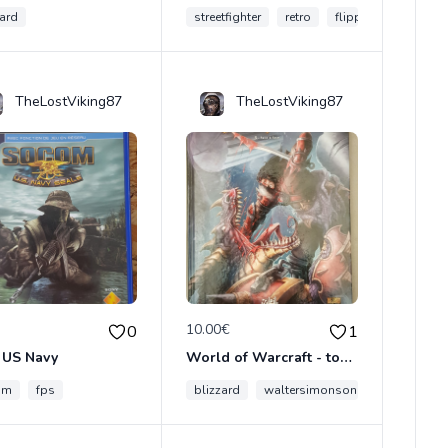
zard
streetfighter
retro
flippo
TheLostViking87
TheLostViking87
€
10.00€
0
1
 US Navy
World of Warcraft - tome 5 Face à face
om
fps
blizzard
waltersimonson