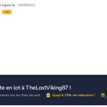
 ligne le :
05/09/2021
orks
e en lot à TheLostViking87 !
omise sur les frais de port
Jusqu'à 15% de réduction !