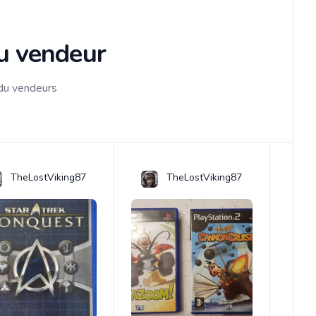
du vendeur
 du vendeurs
TheLostViking87
TheLostViking87