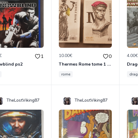
€
10.00€
4.00
1
0
wblind ps2
Thermes Rome tome 1 à 4
rome
dra
TheLostViking87
TheLostViking87