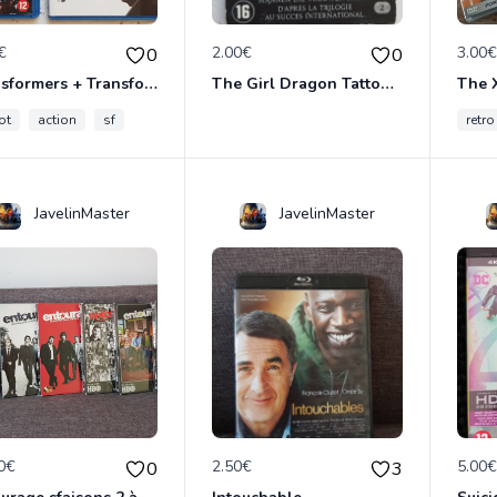
€
2.00€
3.00
0
0
Transformers + Transformers 2 : La Revanche
The Girl Dragon Tattoo - Blu-Ray
ot
action
sf
retro
JavelinMaster
JavelinMaster
0€
2.50€
5.00
0
3