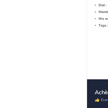
Etat :
Membr
Mis en
Tags :
Achèt
Écon