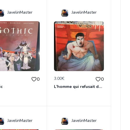
JavelinMaster
JavelinMaster
€
3.00€
0
0
ic
L'homme qui refusait de dormir
JavelinMaster
JavelinMaster