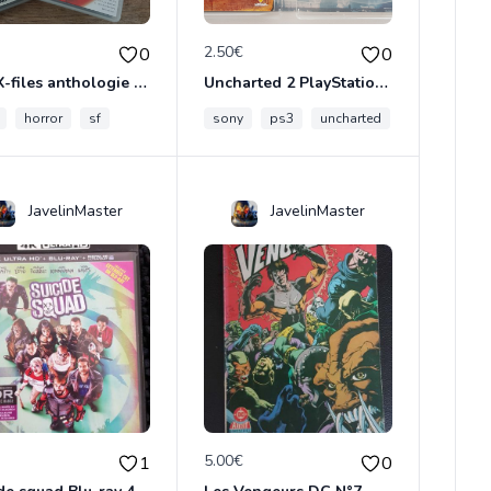
€
2.50€
0
0
The X-files anthologie 2 DVD
Uncharted 2 PlayStation3
horror
sf
sony
ps3
uncharted
JavelinMaster
JavelinMaster
€
5.00€
1
0