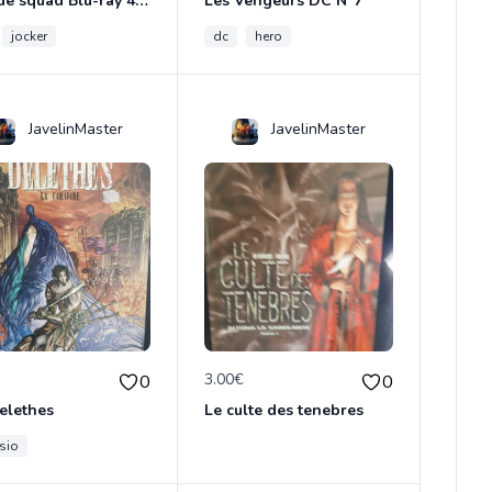
Suicide squad Blu-ray 4K ultra HD
Les Vengeurs DC N°7
jocker
dc
hero
JavelinMaster
JavelinMaster
€
3.00€
0
0
elethes
Le culte des tenebres
sio