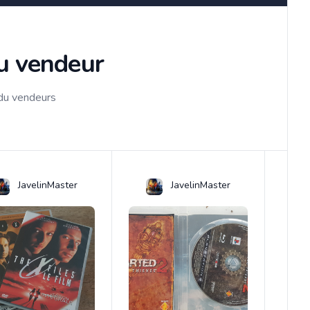
du vendeur
 du vendeurs
JavelinMaster
JavelinMaster