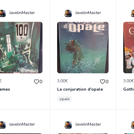
JavelinMaster
JavelinMaster
€
3.00€
3.00
0
0
 ames
La conjuration d'opale
Goth
opale
JavelinMaster
JavelinMaster