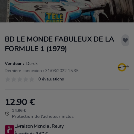
BD LE MONDE FABULEUX DE LA
FORMULE 1 (1979)
Vendeur :
Derek
Dernière connexion : 31/03/2022 15:35
Évaluations
0 évaluations
0 sur 5 étoiles
12.90
€
Product information
14.96 €
Protection de l'acheteur inclus
Livraison Mondial Relay
À partir de 3.67 €