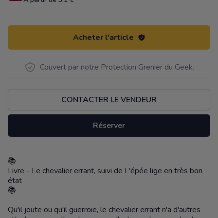
Acheter l'article
Couvert par notre Protection Grenier du Geek.
CONTACTER LE VENDEUR
Réserver
📚
Description
Livre - Le chevalier errant, suivi de L'épée lige en très bon
état
📚
Qu'il joute ou qu'il guerroie, le chevalier errant n'a d'autres