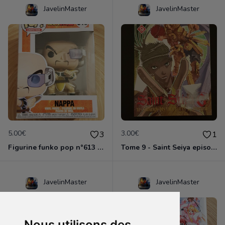
JavelinMaster
JavelinMaster
5.00€
3.00€
3
1
Figurine funko pop n°613 - Dragon ball z - Nappa
Tome 9 - Saint Seiya episode G
JavelinMaster
JavelinMaster
Nous utilisons des