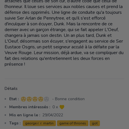
attaches que celles de son cur, d'autre code que celui de
l'honneur. Il loue ses services aux nobles causes et prend la
défense des opprimés. Une ligne de conduite qu'a toujours
suivie Ser Arlan de Pennytree, et qu'il s'est efforcé
d'inculquer à son écuyer, Dunk. Mais la rencontre de ce
dernier avec un garçon étrange, qui se fait appeler L'Oeuf,
changera à jamais son destin. Un an plus tard, Dunk et
L'Oeuf, désormais son écuyer, s'engagent au service de Ser
Eustace Osgris, un petit seigneur acculé à la défaite par la
Veuve Rouge. Leur mission, déjà ardue, va se compliquer du
fait des relations qu'entretiennent les deux forces en
présence !
Détails
Etat :
- Bonne condition
4 sur 5 étoiles
Membres intéressés :
0 x
Mis en ligne le :
29/04/2022
Tags :
george r. r. martin
game of thrones
got