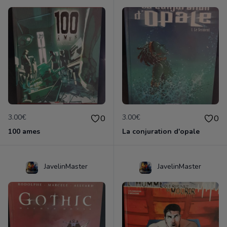
3.00€
3.00€
0
0
100 ames
La conjuration d'opale
JavelinMaster
JavelinMaster