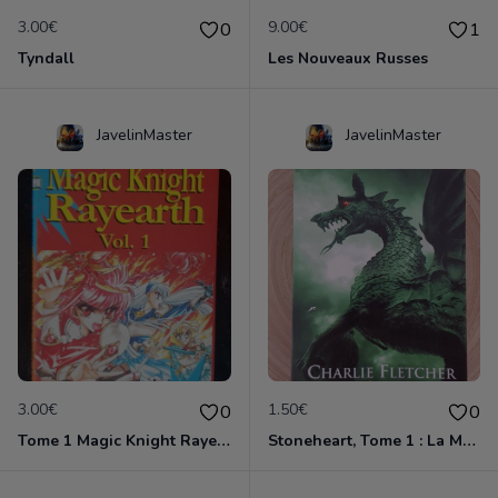
3.00€
9.00€
0
1
Tyndall
Les Nouveaux Russes
JavelinMaster
JavelinMaster
3.00€
1.50€
0
0
Tome 1 Magic Knight Rayearth
Stoneheart, Tome 1 : La Malédiction de pierre