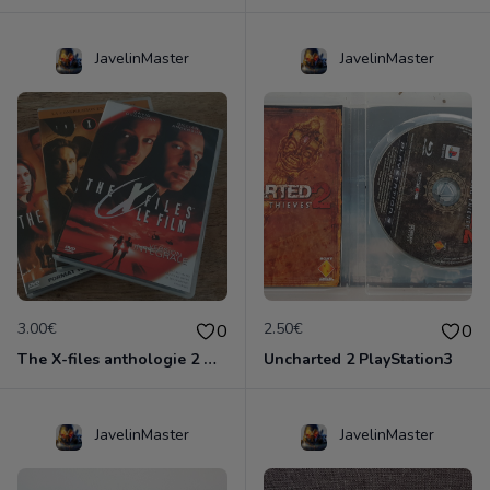
JavelinMaster
JavelinMaster
3.00€
2.50€
0
0
The X-files anthologie 2 DVD
Uncharted 2 PlayStation3
JavelinMaster
JavelinMaster