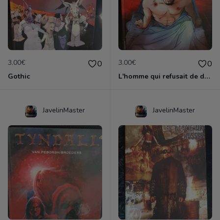
3.00€
3.00€
0
0
Gothic
L'homme qui refusait de dormir
JavelinMaster
JavelinMaster