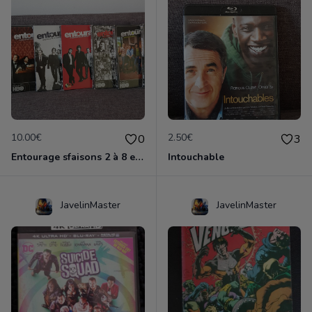
10.00€
2.50€
0
3
Entourage sfaisons 2 à 8 en dvd
Intouchable
JavelinMaster
JavelinMaster