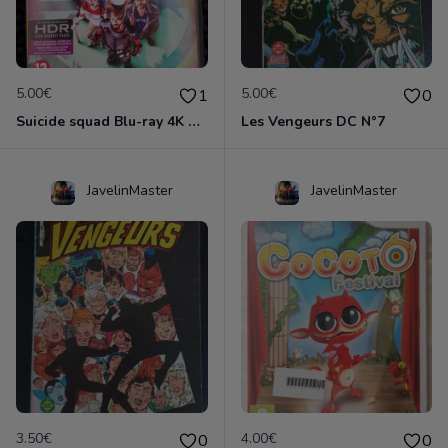
5.00€
5.00€
1
0
Suicide squad Blu-ray 4K ultra HD
Les Vengeurs DC N°7
JavelinMaster
JavelinMaster
3.50€
4.00€
0
0