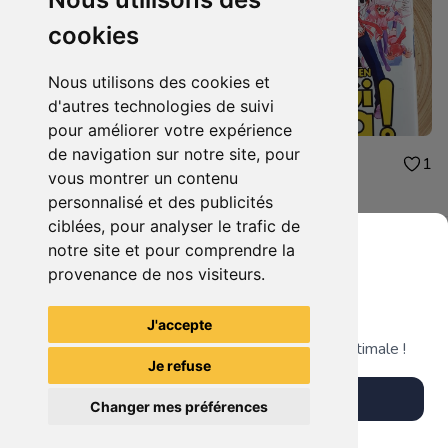
cookies
Nous utilisons des cookies et
d'autres technologies de suivi
pour améliorer votre expérience
de navigation sur notre site, pour
2.00€
2.00€
1
1
vous montrer un contenu
Negi ma tome 9
Negi ma tome 5
personnalisé et des publicités
ciblées, pour analyser le trafic de
notre site et pour comprendre la
provenance de nos visiteurs.
Grenier du Geek
Voir tous les articles du vendeur
J'accepte
Télécharge notre app pour une expérience optimale !
Je refuse
Télécharger l'app
Changer mes préférences
Plus tard