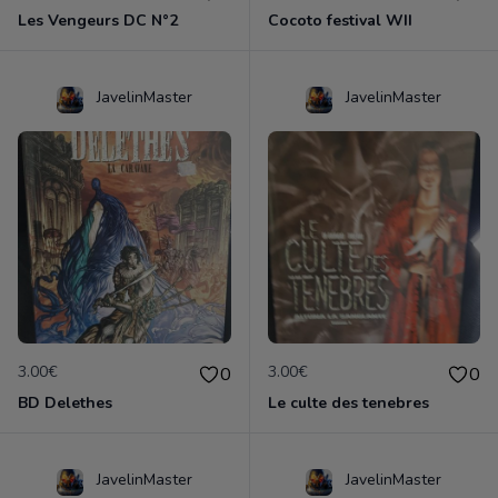
Les Vengeurs DC N°2
Cocoto festival WII
JavelinMaster
JavelinMaster
3.00€
3.00€
0
0
BD Delethes
Le culte des tenebres
JavelinMaster
JavelinMaster