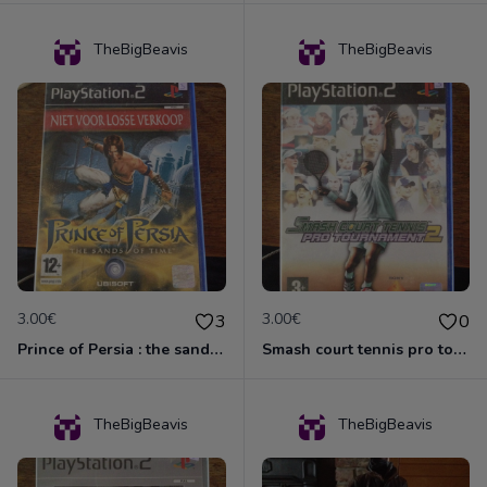
TheBigBeavis
TheBigBeavis
3.00€
3.00€
3
0
Prince of Persia : the sands of time
Smash court tennis pro tournament 2
TheBigBeavis
TheBigBeavis