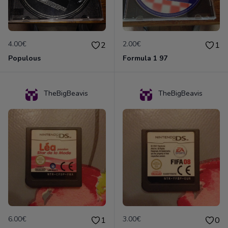
4.00€
2.00€
2
1
Populous
Formula 1 97
TheBigBeavis
TheBigBeavis
6.00€
3.00€
1
0