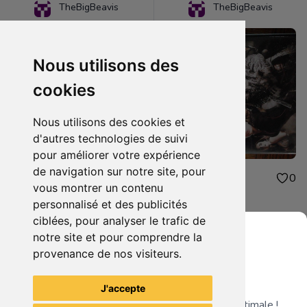
TheBigBeavis
TheBigBeavis
Nous utilisons des
cookies
Nous utilisons des cookies et
d'autres technologies de suivi
pour améliorer votre expérience
de navigation sur notre site, pour
2.00€
2.00€
0
0
vous montrer un contenu
Mission impossible
The spirit
personnalisé et des publicités
ciblées, pour analyser le trafic de
notre site et pour comprendre la
provenance de nos visiteurs.
Grenier du Geek
Voir tous les articles du vendeur
J'accepte
Télécharge notre app pour une expérience optimale !