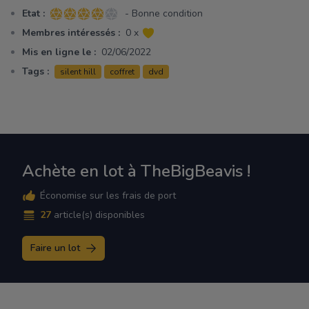
Etat :
- Bonne condition
4 sur 5 étoiles
Membres intéressés :
0 x
Mis en ligne le :
02/06/2022
Tags :
silent hill
coffret
dvd
Achète en lot à TheBigBeavis !
Économise sur les frais de port
27
article(s) disponibles
Faire un lot