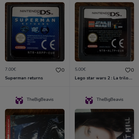
7.00€
5.00€
0
0
Superman returns
Lego star wars 2 : La trilogie originale
TheBigBeavis
TheBigBeavis