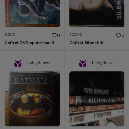
6.00€
10.00€
0
0
Coffret DVD spiderman 3
Coffret Silent hill
TheBigBeavis
TheBigBeavis