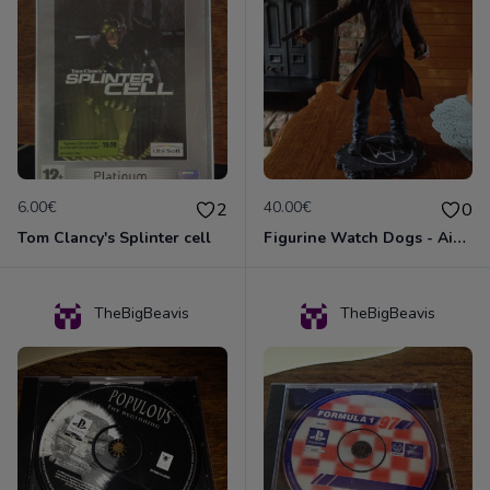
6.00€
40.00€
2
0
Tom Clancy's Splinter cell
Figurine Watch Dogs - Aiden Pearce
TheBigBeavis
TheBigBeavis