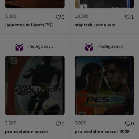
5.00€
10.00€
0
1
Jaquettes et livrets PS1
star trek : conquest
TheBigBeavis
TheBigBeavis
2.00€
2.00€
0
0
pro evolution soccer
pro evolution soccer 2008