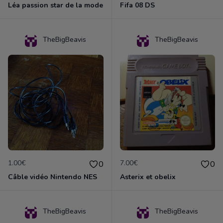
Léa passion star de la mode
Fifa 08 DS
TheBigBeavis
TheBigBeavis
1.00€
7.00€
0
0
Câble vidéo Nintendo NES
Asterix et obelix
TheBigBeavis
TheBigBeavis