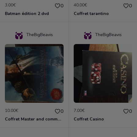
3.00€
40.00€
0
0
Batman édition 2 dvd
Coffret tarantino
TheBigBeavis
TheBigBeavis
10.00€
7.00€
0
0
Coffret Master and commander - De l'autre côté du monde
Coffret Casino