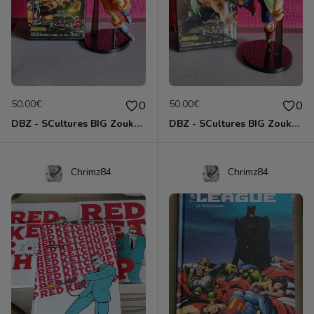
50.00€
50.00€
0
0
DBZ - SCultures BIG Zoukei "Tenkaichi Budokai" 5 : Son Goku
DBZ - SCultures BIG Zoukei "Tenkaichi Budokai" 5 : Baddack
Chrimz84
Chrimz84