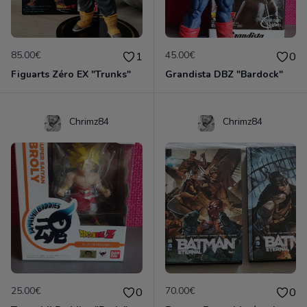
85.00€
45.00€
1
0
Figuarts Zéro EX "Trunks"
Grandista DBZ "Bardock"
Chrimz84
Chrimz84
25.00€
70.00€
0
0