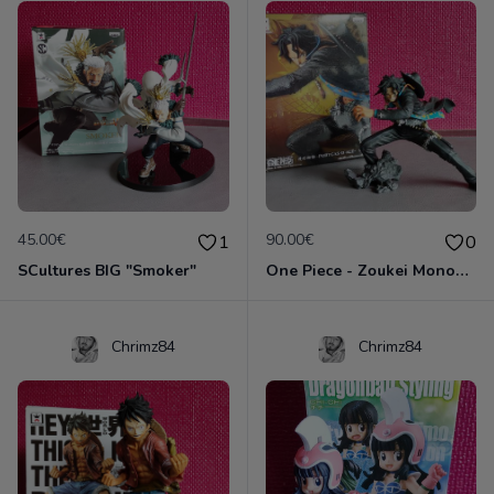
45.00€
90.00€
1
0
SCultures BIG "Smoker"
One Piece - Zoukei Monogatari -Blue- Portgas D. Ace
Chrimz84
Chrimz84