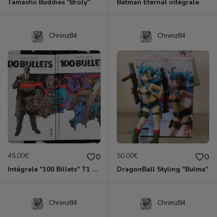
Tamashii Buddies "Broly"
Batman Eternal intégrale
Chrimz84
Chrimz84
45.00€
50.00€
0
0
Intégrale "100 Billets" T1 et T2
DragonBall Styling "Bulma"
Chrimz84
Chrimz84