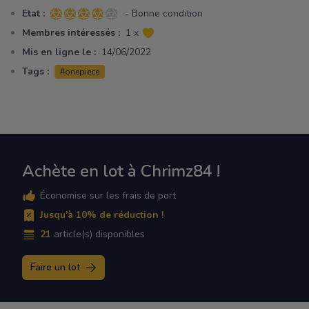
Etat :
- Bonne condition
4 sur 5 étoiles
Membres intéressés :
1 x
Mis en ligne le :
14/06/2022
Tags :
#onepiece
Achète en lot à Chrimz84 !
Économise sur les frais de port
Jusqu'à 10% de réduction !
21
article(s) disponibles
Faire un lot