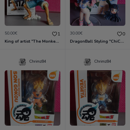
50.00€
30.00€
1
0
King of artist "The Monkey D. Luffy"
DragonBall Styling "ChiChi"
Chrimz84
Chrimz84