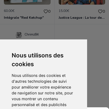
60.00€
15.00€
0
0
Intégrale "Red Ketchup"
Justice League : La tour de Babel
Chrimz84
Nous utilisons des
cookies
Nous utilisons des cookies et
d'autres technologies de suivi
pour améliorer votre expérience
de navigation sur notre site, pour
15.00€
0
vous montrer un contenu
Batman & Superman : L'étoffe des héros
personnalisé et des publicités