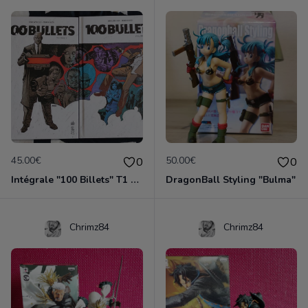
45.00€
50.00€
0
0
Intégrale "100 Billets" T1 et T2
DragonBall Styling "Bulma"
Chrimz84
Chrimz84