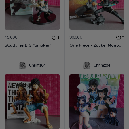
45.00€
90.00€
1
0
SCultures BIG "Smoker"
One Piece - Zoukei Monogatari -Blue- Portgas D. Ace
Chrimz84
Chrimz84