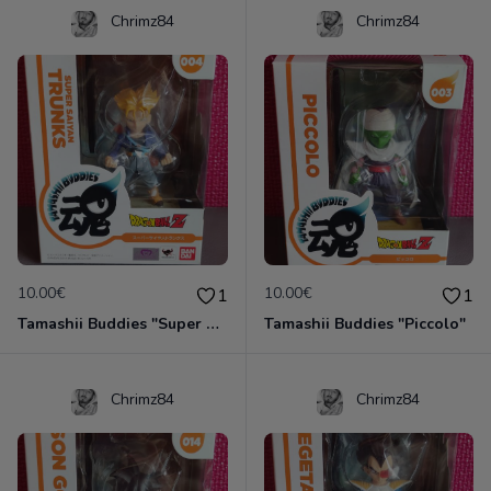
Chrimz84
Chrimz84
10.00€
10.00€
1
1
Tamashii Buddies "Super Saiyan Trunks"
Tamashii Buddies "Piccolo"
Chrimz84
Chrimz84