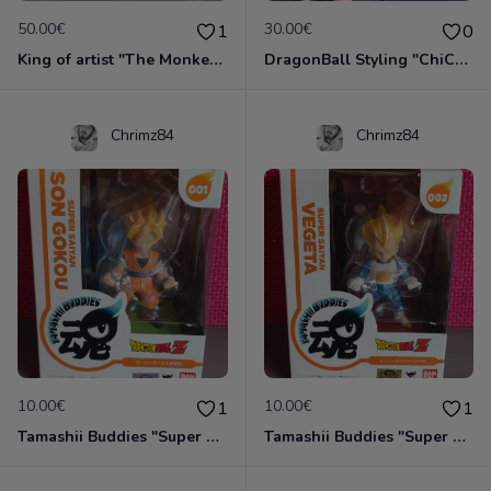
50.00€
30.00€
1
0
King of artist "The Monkey D. Luffy"
DragonBall Styling "ChiChi"
Chrimz84
Chrimz84
10.00€
10.00€
1
1
Tamashii Buddies "Super Saiyan Goku"
Tamashii Buddies "Super Saiyan Végéta"