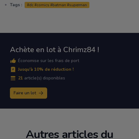
Tags :
#dc #comics #batman #superman
Achète en lot à Chrimz84 !
Économise sur les frais de port
Jusqu'à 10% de réduction !
21
article(s) disponibles
Faire un lot
Autres articles du