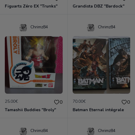
Figuarts Zéro EX "Trunks"
Grandista DBZ "Bardock"
Chrimz84
Chrimz84
25.00€
70.00€
0
0
Tamashii Buddies "Broly"
Batman Eternal intégrale
Chrimz84
Chrimz84