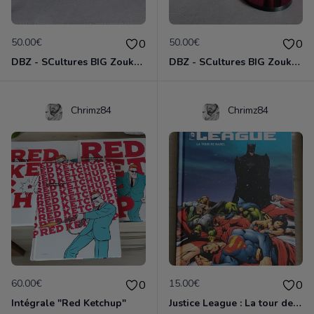
50.00€
50.00€
0
0
DBZ - SCultures BIG Zoukei "Tenkaichi Budokai" 5 : Son Goku
DBZ - SCultures BIG Zoukei "Tenkaichi Budokai" 5 : Baddack
Chrimz84
Chrimz84
60.00€
15.00€
0
0
Intégrale "Red Ketchup"
Justice League : La tour de Babel