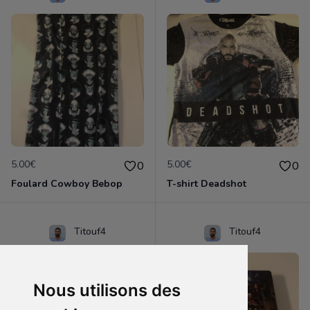
5.00€
5.00€
0
0
Foulard Cowboy Bebop
T-shirt Deadshot
Titouf4
Titouf4
Nous utilisons des