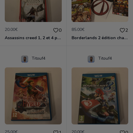
20.00€
85.00€
0
2
Assassins creed 1, 2 et 4 ps3
Borderlands 2 édition chasseur de l'arche ps3
Titouf4
Titouf4
25.00€
20.00€
1
0