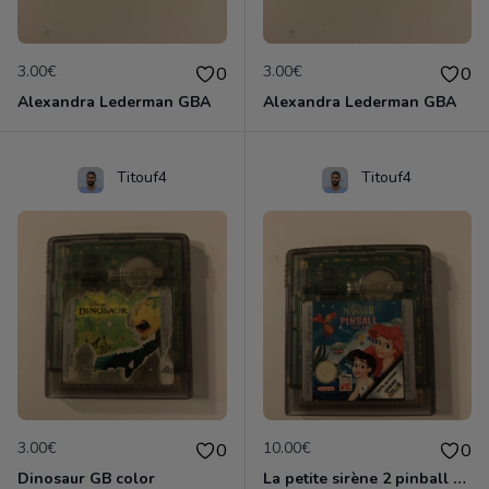
3.00€
3.00€
0
0
Alexandra Lederman GBA
Alexandra Lederman GBA
Titouf4
Titouf4
3.00€
10.00€
0
0
Dinosaur GB color
La petite sirène 2 pinball GB color