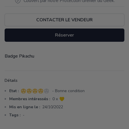
Couvert par notre Protection Grenier du Geek.
CONTACTER LE VENDEUR
Réserver
Badge Pikachu
Description
Détails
Etat :
- Bonne condition
4 sur 5 étoiles
Membres intéressés :
0 x
Mis en ligne le :
24/10/2022
Tags :
-