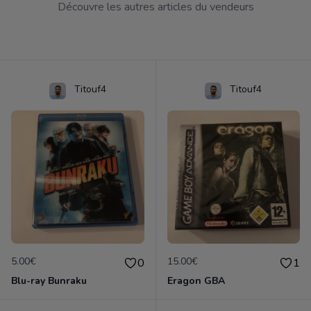
Découvre les autres articles du vendeurs
Titouf4
Titouf4
5.00€
15.00€
0
1
Blu-ray Bunraku
Eragon GBA