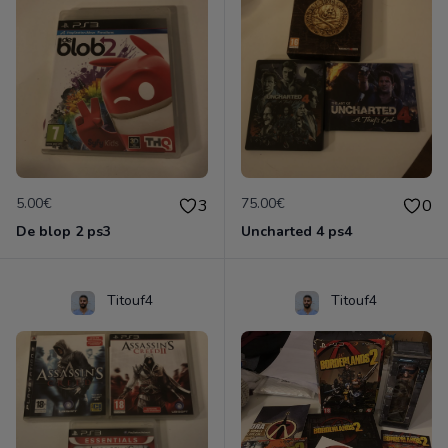
5.00€
75.00€
3
0
De blop 2 ps3
Uncharted 4 ps4
Titouf4
Titouf4