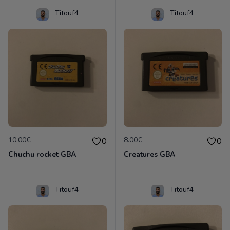
Titouf4
Titouf4
10.00€
8.00€
0
0
Chuchu rocket GBA
Creatures GBA
Titouf4
Titouf4