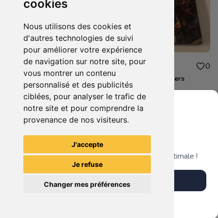
cookies
Nous utilisons des cookies et
d'autres technologies de suivi
pour améliorer votre expérience
de navigation sur notre site, pour
10.00€
10.00€
0
0
vous montrer un contenu
Destiny 2 Xbox one
Steelbook Avengers
personnalisé et des publicités
ciblées, pour analyser le trafic de
notre site et pour comprendre la
provenance de nos visiteurs.
Grenier du Geek
Voir tous les articles du vendeur
J'accepte
Télécharge notre app pour une expérience optimale !
Je refuse
Télécharger l'app
Changer mes préférences
Plus tard