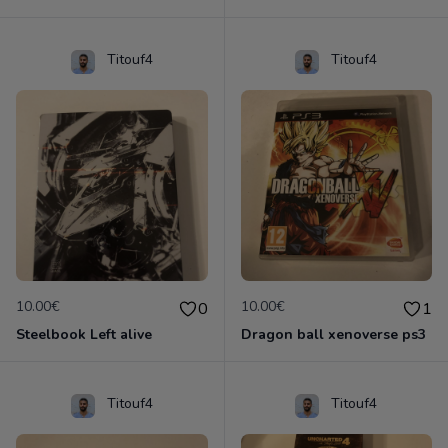
Titouf4
Titouf4
10.00€
10.00€
0
1
Steelbook Left alive
Dragon ball xenoverse ps3
Titouf4
Titouf4