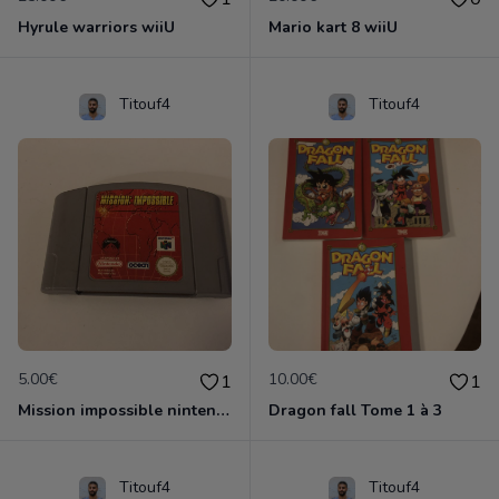
Hyrule warriors wiiU
Mario kart 8 wiiU
Titouf4
Titouf4
5.00€
10.00€
1
1
Mission impossible nintendo 64
Dragon fall Tome 1 à 3
Titouf4
Titouf4