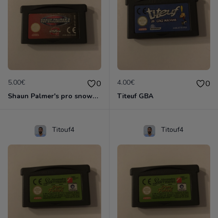
5.00€
4.00€
0
0
Shaun Palmer's pro snowboarder
Titeuf GBA
Titouf4
Titouf4