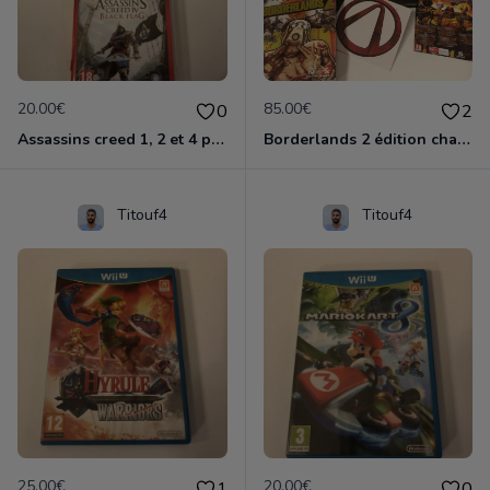
20.00€
85.00€
0
2
Assassins creed 1, 2 et 4 ps3
Borderlands 2 édition chasseur de l'arche ps3
Titouf4
Titouf4
25.00€
20.00€
1
0