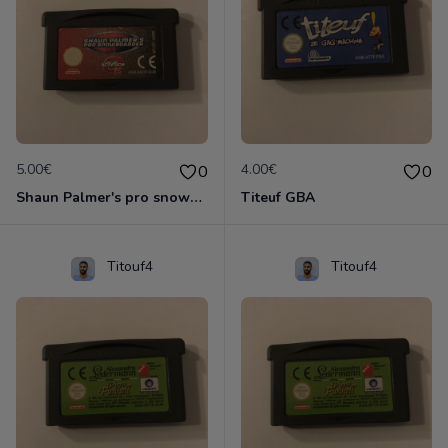
5.00€
4.00€
0
0
Shaun Palmer's pro snowboarder
Titeuf GBA
Titouf4
Titouf4