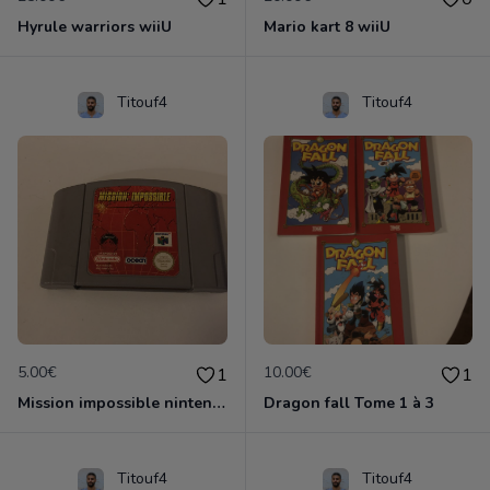
Hyrule warriors wiiU
Mario kart 8 wiiU
Titouf4
Titouf4
5.00€
10.00€
1
1
Mission impossible nintendo 64
Dragon fall Tome 1 à 3
Titouf4
Titouf4