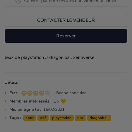
Couvert par notre Protection Grenier du Geek.
CONTACTER LE VENDEUR
Réserver
Jeux de playstation 3 dragon ball xenoverse
Description
Détails
Etat :
- Bonne condition
4 sur 5 étoiles
Membres intéressés :
1 x
Mis en ligne le :
16/02/2021
Tags :
sony
ps3
playstation
dbz
dragonball