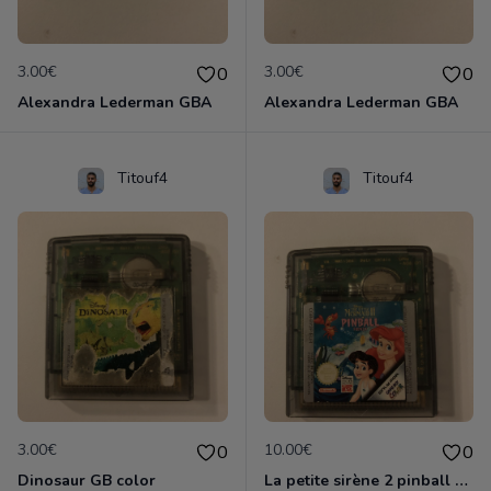
3.00€
3.00€
0
0
Alexandra Lederman GBA
Alexandra Lederman GBA
Titouf4
Titouf4
3.00€
10.00€
0
0
Dinosaur GB color
La petite sirène 2 pinball GB color