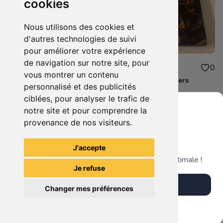
cookies
Nous utilisons des cookies et
d'autres technologies de suivi
pour améliorer votre expérience
de navigation sur notre site, pour
10.00€
10.00€
0
0
vous montrer un contenu
Destiny 2 Xbox one
Steelbook Avengers
personnalisé et des publicités
ciblées, pour analyser le trafic de
notre site et pour comprendre la
provenance de nos visiteurs.
Grenier du Geek
Voir tous les articles du vendeur
J'accepte
Télécharge notre app pour une expérience optimale !
Je refuse
Télécharger l'app
Changer mes préférences
Plus tard