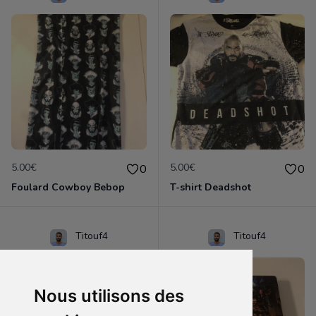
5.00€
5.00€
0
0
Foulard Cowboy Bebop
T-shirt Deadshot
Titouf4
Titouf4
Nous utilisons des