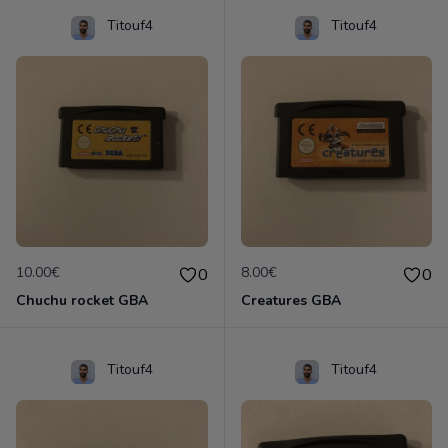
Titouf4
Titouf4
10.00€
8.00€
0
0
Chuchu rocket GBA
Creatures GBA
Titouf4
Titouf4