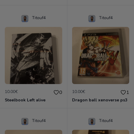
Titouf4
Titouf4
10.00€
10.00€
0
1
Steelbook Left alive
Dragon ball xenoverse ps3
Titouf4
Titouf4