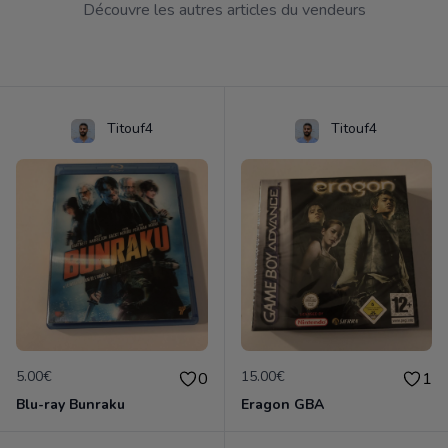
Découvre les autres articles du vendeurs
Titouf4
Titouf4
5.00€
15.00€
0
1
Blu-ray Bunraku
Eragon GBA