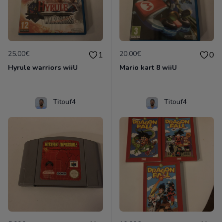
25.00€
20.00€
1
0
Hyrule warriors wiiU
Mario kart 8 wiiU
Titouf4
Titouf4