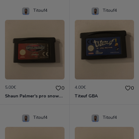
Titouf4
Titouf4
5.00€
4.00€
0
0
Shaun Palmer's pro snowboarder
Titeuf GBA
Titouf4
Titouf4