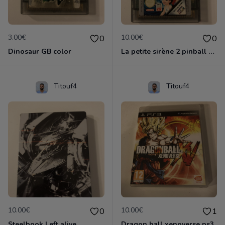
3.00€
10.00€
0
0
Dinosaur GB color
La petite sirène 2 pinball GB color
Titouf4
Titouf4
10.00€
10.00€
0
1
Steelbook Left alive
Dragon ball xenoverse ps3