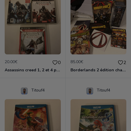
20.00€
85.00€
0
2
Assassins creed 1, 2 et 4 ps3
Borderlands 2 édition chasseur de l'arche ps3
Titouf4
Titouf4