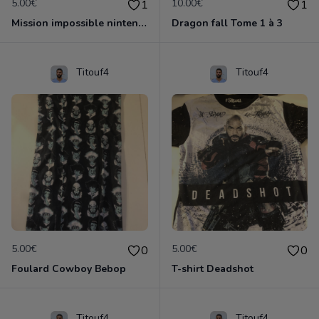
5.00€
10.00€
1
1
Mission impossible nintendo 64
Dragon fall Tome 1 à 3
Titouf4
Titouf4
5.00€
5.00€
0
0
Foulard Cowboy Bebop
T-shirt Deadshot
Titouf4
Titouf4