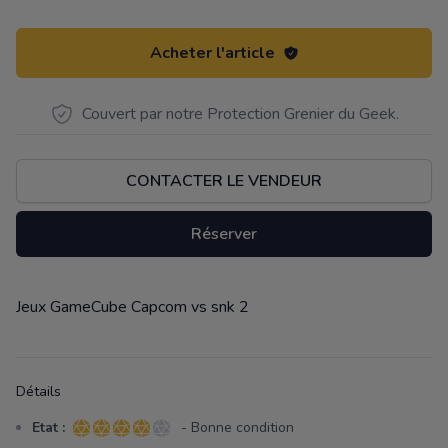
Acheter l'article
Couvert par notre Protection Grenier du Geek.
CONTACTER LE VENDEUR
Réserver
Jeux GameCube Capcom vs snk 2
Description
Détails
Etat :
- Bonne condition
4 sur 5 étoiles