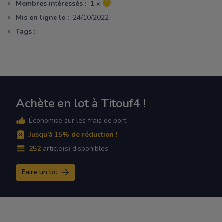
Membres intéressés :
1 x
Mis en ligne le :
24/10/2022
Tags :
-
Achète en lot à Titouf4 !
Économise sur les frais de port
Jusqu'à 15% de réduction !
252
article(s) disponibles
Faire un lot