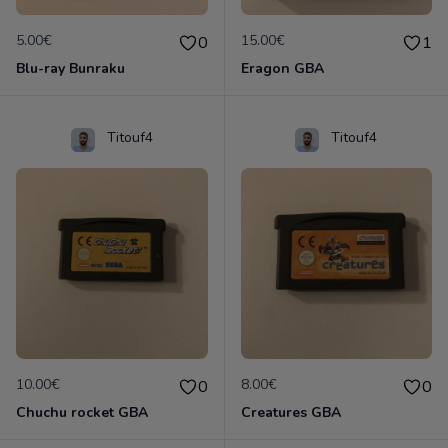
5.00€
15.00€
0
1
Blu-ray Bunraku
Eragon GBA
Titouf4
Titouf4
10.00€
8.00€
0
0
Chuchu rocket GBA
Creatures GBA