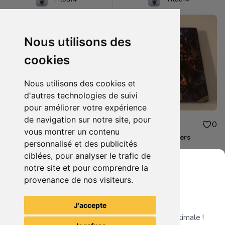
Nous utilisons des
cookies
Nous utilisons des cookies et
d'autres technologies de suivi
pour améliorer votre expérience
de navigation sur notre site, pour
10.00€
10.00€
0
0
vous montrer un contenu
Destiny 2 Xbox one
Steelbook Avengers
personnalisé et des publicités
ciblées, pour analyser le trafic de
notre site et pour comprendre la
provenance de nos visiteurs.
Grenier du Geek
Voir tous les articles du vendeur
J'accepte
Télécharge notre app pour une expérience optimale !