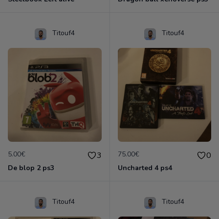
Titouf4
Titouf4
5.00€
75.00€
3
0
De blop 2 ps3
Uncharted 4 ps4
Titouf4
Titouf4