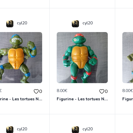
cyl20
cyl20
€
8.00€
8.00
0
0
Figurine - Les tortues Ninja - Leonardo
Figurine - Les tortues Ninja - Michaelangelo
cyl20
cyl20