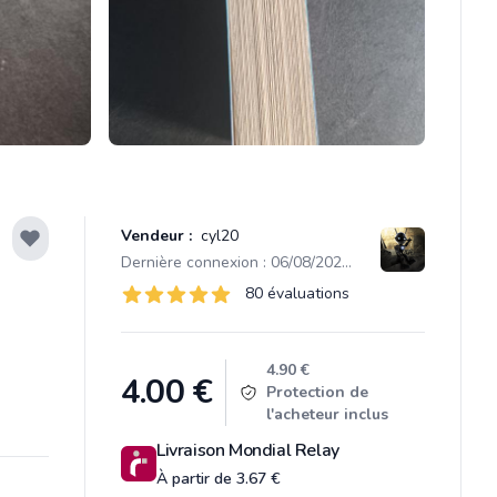
Vendeur :
cyl20
Dernière connexion : 06/08/2026 21:06
Évaluations
80 évaluations
80 sur 5 étoiles
Product information
4.90 €
4.00
€
Protection de
l'acheteur inclus
Livraison Mondial Relay
À partir de 3.67 €