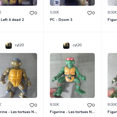
€
5.00€
8.00
0
0
 Left 4 dead 2
PC - Doom 3
cyl20
cyl20
€
8.00€
8.00
0
0
Figurine - Les tortues Ninja - Donatello
Figurine - Les tortues Ninja - Raphael