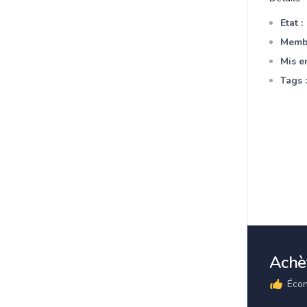
Etat :
Membr
Mis en
Tags :
Achèt
Écon