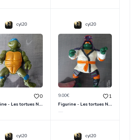
cyl20
cyl20
€
9.00€
0
1
Figurine - Les tortues Ninja - Leonardo
Figurine - Les tortues Ninja - Michelangelo
cyl20
cyl20