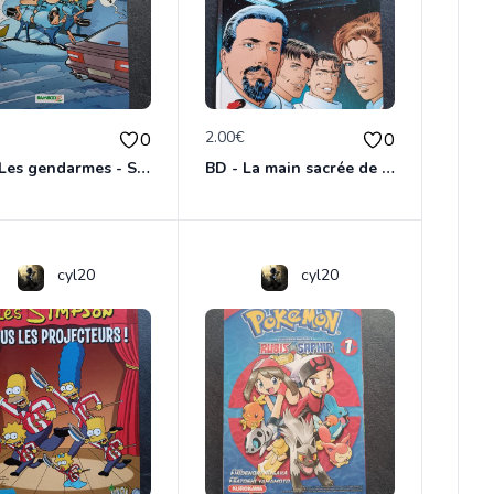
€
2.00€
0
0
BD - Les gendarmes - Souriez, vous êtes flashés - Tome 5
BD - La main sacrée de Metallica
cyl20
cyl20