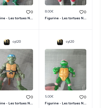
€
8.00€
0
0
Figurine - Les tortues Ninja - Michaelangelo
Figurine - Les tortues Ninja - Raphael
cyl20
cyl20
€
5.00€
0
0
Figurine - Les tortues Ninja - Leonardo
Figurine - Les tortues Ninja