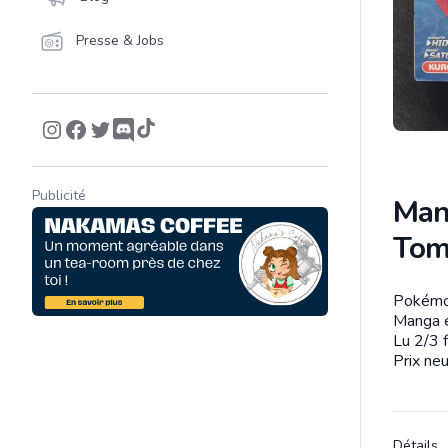
Presse & Jobs
Publicité
Man
Tom
Pokémon
Descrip
Manga e
Lu 2/3 f
Prix neu
Détails