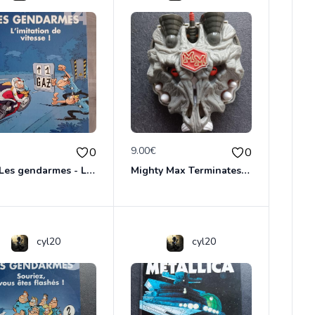
€
9.00€
0
0
BD - Les gendarmes - L'imitation de vitesse - Tome 14
Mighty Max Terminates Wolfship 7
cyl20
cyl20