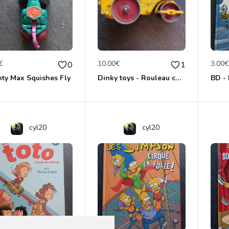
€
10.00€
3.00
0
1
ty Max Squishes Fly
Dinky toys - Rouleau compresseur - Richier 90A
cyl20
cyl20