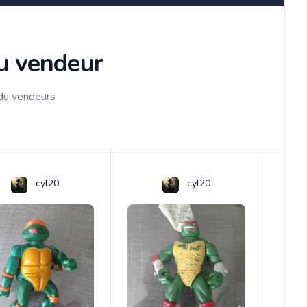
du vendeur
 du vendeurs
cyl20
cyl20