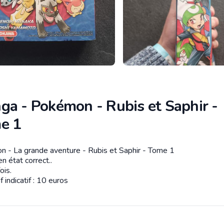
ga - Pokémon - Rubis et Saphir -
e 1
 - La grande aventure - Rubis et Saphir - Tome 1
tion
n état correct..
ois.
f indicatif : 10 euros