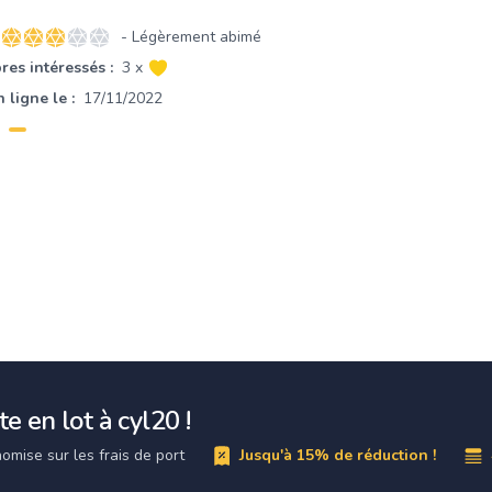
- Légèrement abimé
3 sur 5 étoiles
es intéressés :
3 x
 ligne le :
17/11/2022
e en lot à cyl20 !
omise sur les frais de port
Jusqu'à 15% de réduction !