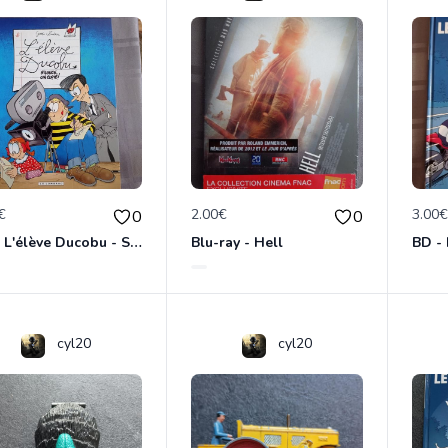
€
2.00€
3.00
0
0
BD - L'élève Ducobu - Silence, on copie
Blu-ray - Hell
cyl20
cyl20