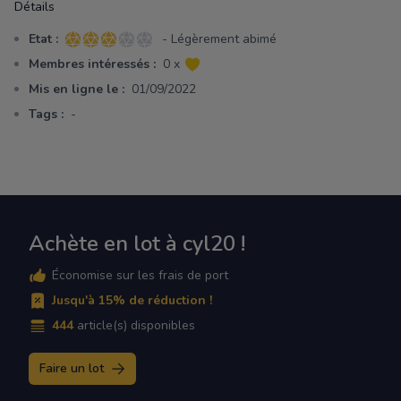
Détails
Etat :
- Légèrement abimé
3 sur 5 étoiles
Membres intéressés :
0 x
Mis en ligne le :
01/09/2022
Tags :
-
Achète en lot à cyl20 !
Économise sur les frais de port
Jusqu'à 15% de réduction !
444
article(s) disponibles
Faire un lot