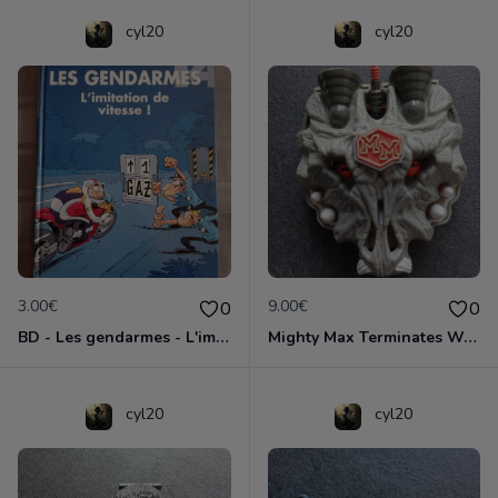
cyl20
cyl20
3.00€
9.00€
0
0
BD - Les gendarmes - L'imitation de vitesse - Tome 14
Mighty Max Terminates Wolfship 7
cyl20
cyl20