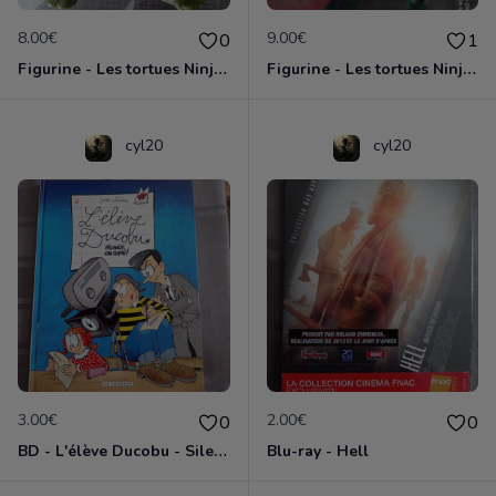
8.00€
9.00€
0
1
Figurine - Les tortues Ninja - Leonardo
Figurine - Les tortues Ninja - Michelangelo
cyl20
cyl20
3.00€
2.00€
0
0
BD - L'élève Ducobu - Silence, on copie
Blu-ray - Hell