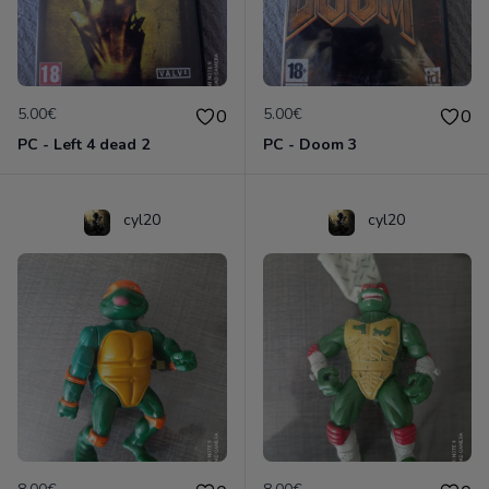
5.00€
5.00€
0
0
PC - Left 4 dead 2
PC - Doom 3
cyl20
cyl20