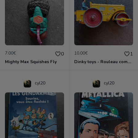
7.00€
10.00€
0
1
Mighty Max Squishes Fly
Dinky toys - Rouleau compresseur - Richier 90A
cyl20
cyl20