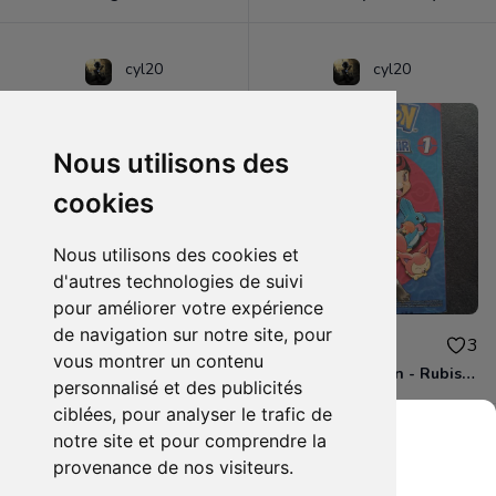
cyl20
cyl20
Nous utilisons des
cookies
Nous utilisons des cookies et
d'autres technologies de suivi
pour améliorer votre expérience
de navigation sur notre site, pour
3.00€
4.00€
0
3
vous montrer un contenu
BD - Les Simpson - Sous les projecteurs - Tome 13
Manga - Pokémon - Rubis et Saphir - Tome 1
personnalisé et des publicités
ciblées, pour analyser le trafic de
notre site et pour comprendre la
provenance de nos visiteurs.