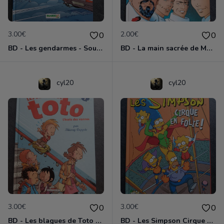
3.00€
2.00€
0
0
BD - Les gendarmes - Souriez, vous êtes flashés - Tome 5
BD - La main sacrée de Metallica
cyl20
cyl20
3.00€
3.00€
0
0
BD - Les blagues de Toto - L'école des vannes - Tome 1
BD - Les Simpson Cirque en folie ! - Tome 11