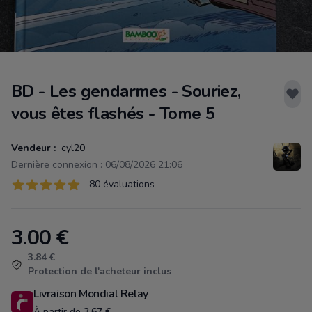
BD - Les gendarmes - Souriez,
vous êtes flashés - Tome 5
Vendeur :
cyl20
Dernière connexion : 06/08/2026 21:06
Évaluations
80 évaluations
80 sur 5 étoiles
3.00
€
Product information
3.84 €
Protection de l'acheteur inclus
Livraison Mondial Relay
À partir de 3.67 €