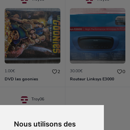
1.00€
30.00€
2
0
DVD les goonies
Routeur Linksys E3000
Troy06
Nous utilisons des