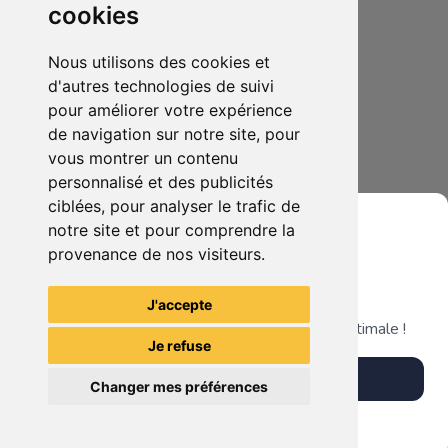
cookies
Nous utilisons des cookies et
d'autres technologies de suivi
pour améliorer votre expérience
de navigation sur notre site, pour
5.00€
0
vous montrer un contenu
Geil ram DDR2 2*512MB
personnalisé et des publicités
ciblées, pour analyser le trafic de
notre site et pour comprendre la
provenance de nos visiteurs.
Grenier du Geek
Voir tous les articles du vendeur
J'accepte
Télécharge notre app pour une expérience optimale !
Je refuse
Télécharger l'app
Changer mes préférences
Plus tard