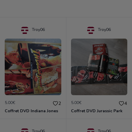
Troy06
Troy06
5.00€
5.00€
2
4
Coffret DVD Indiana Jones
Coffret DVD Jurassic Park
Troy06
Troy06