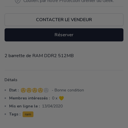
Couvert par notre Protection Grenier du Geek.
CONTACTER LE VENDEUR
Réserver
2 barrette de RAM DDR2 512MB
Description
Détails
Etat :
- Bonne condition
4 sur 5 étoiles
Membres intéressés :
0 x
Mis en ligne le :
13/04/2020
Tags :
ram