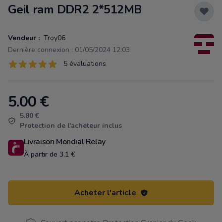
Geil ram DDR2 2*512MB
Vendeur :
Troy06
Dernière connexion : 01/05/2024 12:03
Évaluations
5 évaluations
5 sur 5 étoiles
5.00
€
Product information
5.80 €
Protection de l'acheteur inclus
Livraison Mondial Relay
À partir de 3.1 €
Acheter l'article