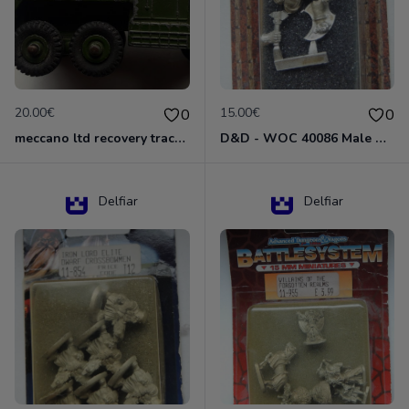
20.00€
15.00€
0
0
meccano ltd recovery tractor N°661
D&D - WOC 40086 Male Dwarven Cleric Miniature - Donjons Dragons
Delfiar
Delfiar