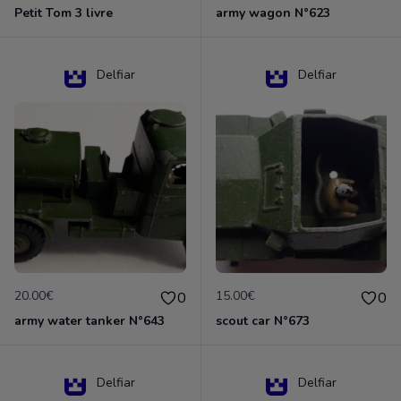
Petit Tom 3 livre
army wagon N°623
Delfiar
Delfiar
20.00€
15.00€
0
0
army water tanker N°643
scout car N°673
Delfiar
Delfiar