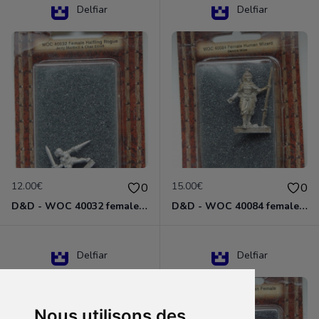
Delfiar
Delfiar
12.00€
15.00€
0
0
D&D - WOC 40032 female halfling rogue Miniature - Donjons Dragons
D&D - WOC 40084 female human wizard Miniature - Donjons Dragons
Delfiar
Delfiar
Nous utilisons des