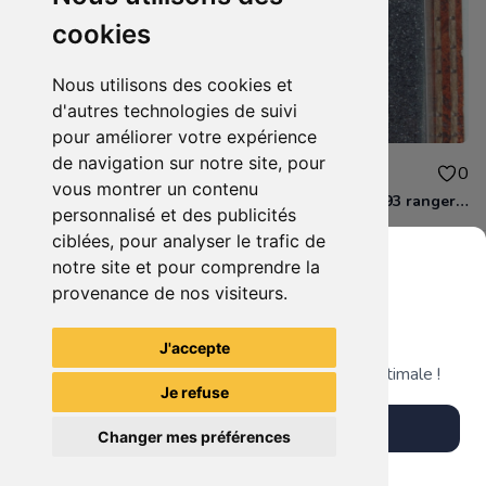
cookies
Nous utilisons des cookies et
d'autres technologies de suivi
pour améliorer votre expérience
de navigation sur notre site, pour
15.00€
12.00€
0
0
vous montrer un contenu
D&D - 88286 paladin human male Miniature - Donjons Dragons
D&D - WOC 40093 ranger human female Miniature - Donjons Dragons
personnalisé et des publicités
ciblées, pour analyser le trafic de
notre site et pour comprendre la
provenance de nos visiteurs.
Grenier du Geek
Voir tous les articles du vendeur
J'accepte
Télécharge notre app pour une expérience optimale !
Je refuse
Télécharger l'app
Changer mes préférences
Plus tard