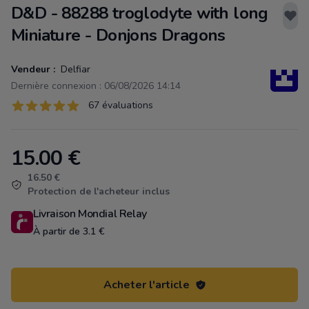
D&D - 88288 troglodyte with long
Miniature - Donjons Dragons
Vendeur :
Delfiar
Dernière connexion : 06/08/2026 14:14
Évaluations
67 évaluations
67 sur 5 étoiles
15.00
€
Product information
16.50 €
Protection de l'acheteur inclus
Livraison Mondial Relay
À partir de 3.1 €
Acheter l'article