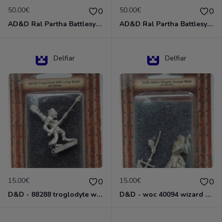
50.00€
50.00€
0
0
AD&D Ral Partha Battlesystem Miniatures Pack Iron Lord Dwarf Crossbowmen 11-854
AD&D Ral Partha Battlesystem Villains/Forgotten Realms 11-955 Miniatures
Delfiar
Delfiar
15.00€
15.00€
0
0
D&D - 88288 troglodyte with long Miniature - Donjons Dragons
D&D - woc 40094 wizard human male Miniature - Donjons Dragons