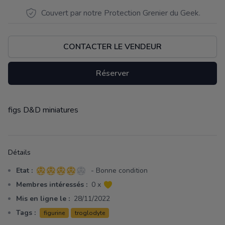
Couvert par notre Protection Grenier du Geek.
CONTACTER LE VENDEUR
Réserver
figs D&D miniatures
Description
Détails
Etat :
- Bonne condition
4 sur 5 étoiles
Membres intéressés :
0 x
Mis en ligne le :
28/11/2022
Tags :
figurine
troglodyte