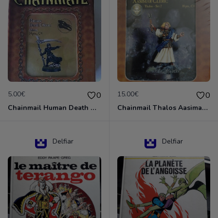
5.00€
15.00€
0
0
Chainmail Human Death Cleric
Chainmail Thalos Aasimar Cleric
Delfiar
Delfiar