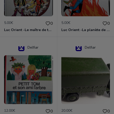
5.00€
5.00€
0
0
Luc Orient -Le maître de terango
Luc Orient -La planète de l'angoisse
Delfiar
Delfiar
12.00€
20.00€
0
0