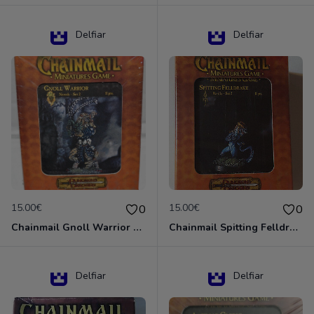
Delfiar
Delfiar
15.00€
15.00€
0
0
Chainmail Gnoll Warrior Dungeons & Dragons
Chainmail Spitting Felldrake
Delfiar
Delfiar