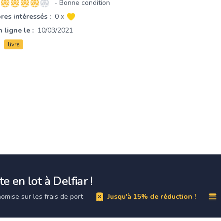
- Bonne condition
4 sur 5 étoiles
es intéressés :
0 x
 ligne le :
10/03/2021
livre
e en lot à Delfiar !
omise sur les frais de port
Jusqu'à 15% de réduction !