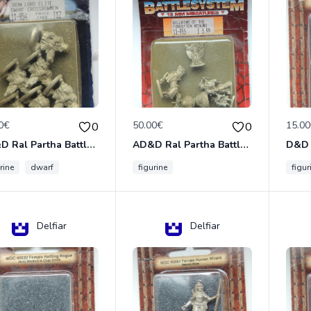
0€
50.00€
15.0
0
0
AD&D Ral Partha Battlesystem Miniatures Pack Iron Lord Dwarf Crossbowmen 11-854
AD&D Ral Partha Battlesystem Villains/Forgotten Realms 11-955 Miniatures
rine
dwarf
figurine
figur
Delfiar
Delfiar