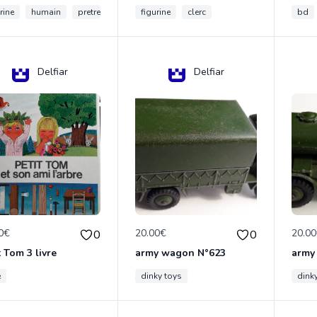
rine
humain
pretre
figurine
clerc
bd
Delfiar
Delfiar
0€
20.00€
20.0
0
0
t Tom 3 livre
army wagon N°623
army
e
dinky toys
dink