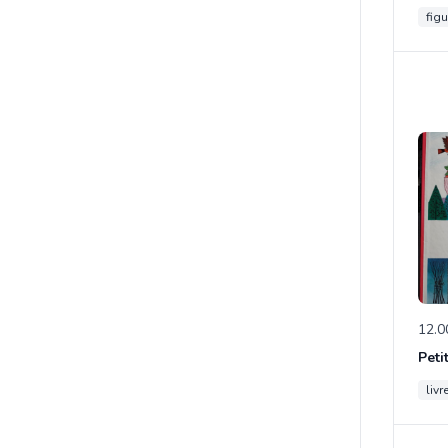
figu
12.0
Peti
livr