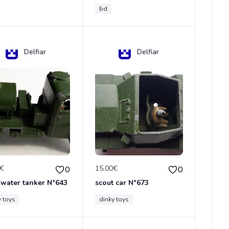
bd
Delfiar
Delfiar
0€
15.00€
0
0
 water tanker N°643
scout car N°673
y toys
dinky toys