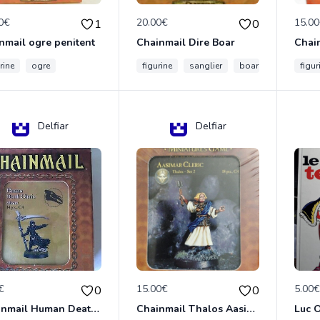
0€
20.00€
15.0
1
0
nmail ogre penitent
Chainmail Dire Boar
rine
ogre
figurine
sanglier
boar
figur
Delfiar
Delfiar
€
15.00€
5.00
0
0
Chainmail Human Death Cleric
Chainmail Thalos Aasimar Cleric