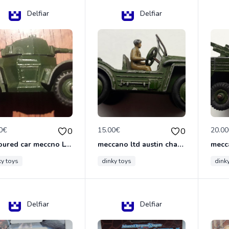
Delfiar
Delfiar
0€
15.00€
20.0
0
0
armoured car meccno LTD N°670
meccano ltd austin champ N°674
ky toys
dinky toys
dink
Delfiar
Delfiar