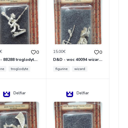
0€
15.00€
0
0
D&D - 88288 troglodyte with long Miniature - Donjons Dragons
D&D - woc 40094 wizard human male Miniature - Donjons Dragons
ine
troglodyte
figurine
wizard
Delfiar
Delfiar