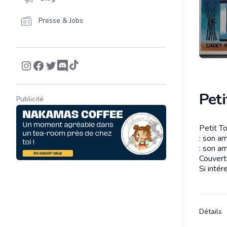
Presse & Jobs
Peti
Publicité
Petit To
Descrip
: son am
: son am
Couvert
Si intér
Détails