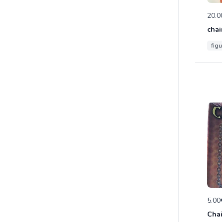
20.0
chai
figu
5.00