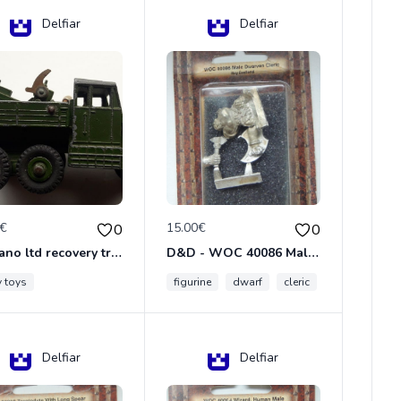
Delfiar
Delfiar
0€
15.00€
0
0
meccano ltd recovery tractor N°661
D&D - WOC 40086 Male Dwarven Cleric Miniature - Donjons Dragons
y toys
figurine
dwarf
cleric
Delfiar
Delfiar