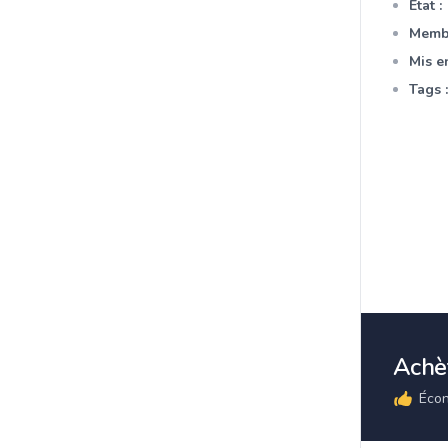
Etat :
Membr
Mis en
Tags :
Achèt
Écon