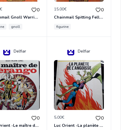
0€
15.00€
0
0
Chainmail Gnoll Warrior Dungeons & Dragons
Chainmail Spitting Felldrake
ine
gnoll
figurine
Delfiar
Delfiar
€
5.00€
0
0
Luc Orient -Le maître de terango
Luc Orient -La planète de l'angoisse