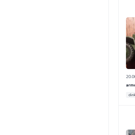
20.0
din