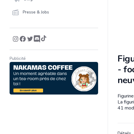
Presse & Jobs
Figu
Publicité
- fo
neu
Figurin
Descrip
La figur
41 modè
Détails