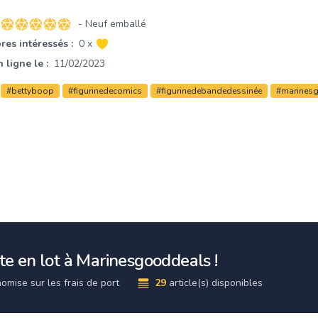
- Neuf emballé
5 sur 5 étoiles
es intéressés :
0 x
 ligne le :
11/02/2023
#bettyboop
#figurinedecomics
#figurinedebandedessinée
#marines
e en lot à Marinesgooddeals !
omise sur les frais de port
29
article(s) disponibles