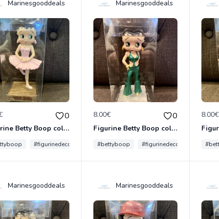
Marinesgooddeals
Marinesgooddeals
€
8.00€
8.00
0
0
Figurine Betty Boop collection métier - danseuse classique neuve non deboxée
Figurine Betty Boop collection métier - danseuse de disco neuve non deboxée
ttyboop
#figurinedecomics
#figurinedebandedessinée
#bettyboop
#figurinedecomics
#marinesgoo
#fig
#bet
Marinesgooddeals
Marinesgooddeals