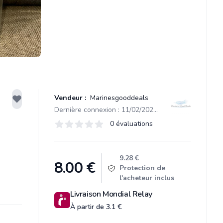
Vendeur :
Marinesgooddeals
Dernière connexion : 11/02/2023 11:31
Évaluations
0 évaluations
0 sur 5 étoiles
Product information
9.28 €
8.00
€
Protection de
l'acheteur inclus
Livraison Mondial Relay
À partir de 3.1 €