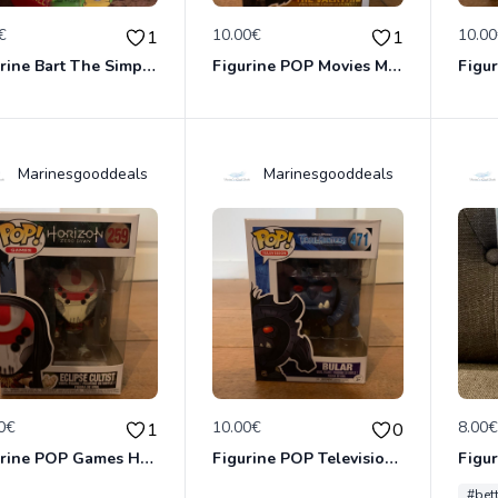
€
10.00€
10.0
1
1
Figurine Bart The Simpsons neuve non deboxee
Figurine POP Movies Mad Max 514 The Valkyrie neuve jamais deboxee
Marinesgooddeals
Marinesgooddeals
0€
10.00€
8.00
1
0
Figurine POP Games Horizon Zero Dawn 259 Eclipse Cultist neuve jamais deboxee
Figurine POP Television Troll Hunters 471 Bular neuve jamais deboxee
#bet