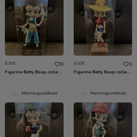
8.00€
8.00€
0
0
Figurine Betty Boop collection métier - danseuse orientale neuve non deboxée
Figurine Betty Boop collection métier - fermière neuve non deboxée
Marinesgooddeals
Marinesgooddeals