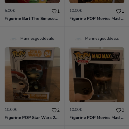
5.00€
10.00€
1
1
Figurine Bart The Simpsons neuve non deboxee
Figurine POP Movies Mad Max 514 The Valkyrie neuve jamais deboxee
Marinesgooddeals
Marinesgooddeals
10.00€
10.00€
2
0
Figurine POP Star Wars 244 Rio Durant neuve jamais deboxee
Figurine POP Movies Mad Max 507 Imperator Furiosa neuve jamais deboxee