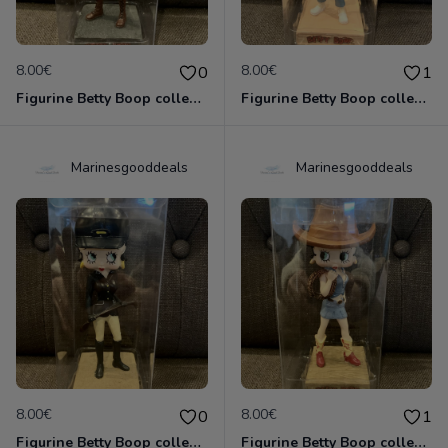
8.00€
8.00€
0
1
Figurine Betty Boop collection métier - aviatrice neuve non deboxée
Figurine Betty Boop collection métier - boulangère neuve non deboxée
Marinesgooddeals
Marinesgooddeals
8.00€
8.00€
0
1
Figurine Betty Boop collection métier - cavalière neuve non deboxée
Figurine Betty Boop collection métier - cow-girl cow girl neuve non deboxée