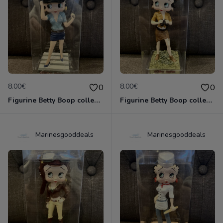
8.00€
8.00€
0
0
Figurine Betty Boop collection métier - agent de police neuve non deboxée
Figurine Betty Boop collection métier - aventurière neuve non deboxée
Marinesgooddeals
Marinesgooddeals