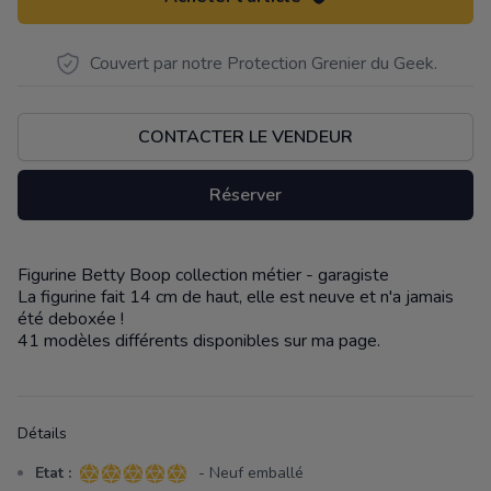
Couvert par notre Protection Grenier du Geek.
CONTACTER LE VENDEUR
Réserver
Figurine Betty Boop collection métier - garagiste
Description
La figurine fait 14 cm de haut, elle est neuve et n'a jamais
été deboxée !
41 modèles différents disponibles sur ma page.
Détails
Etat :
- Neuf emballé
5 sur 5 étoiles