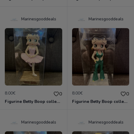
Marinesgooddeals
Marinesgooddeals
8.00€
8.00€
0
0
Figurine Betty Boop collection métier - danseuse classique neuve non deboxée
Figurine Betty Boop collection métier - danseuse de disco neuve non deboxée
Marinesgooddeals
Marinesgooddeals