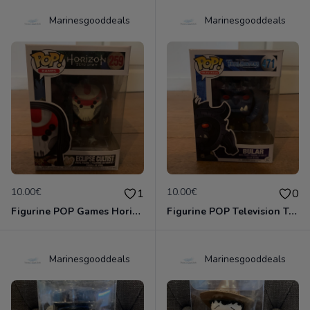
Marinesgooddeals
Marinesgooddeals
10.00€
10.00€
1
0
Figurine POP Games Horizon Zero Dawn 259 Eclipse Cultist neuve jamais deboxee
Figurine POP Television Troll Hunters 471 Bular neuve jamais deboxee
Marinesgooddeals
Marinesgooddeals