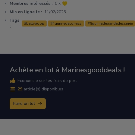
Membres intéressés :
0 x
Mis en ligne le :
11/02/2023
Tags
#bettyboop
#figurinedecomics
#figurinedebandedessinée
:
Achète en lot à Marinesgooddeals !
Économise sur les frais de port
29
article(s) disponibles
Faire un lot