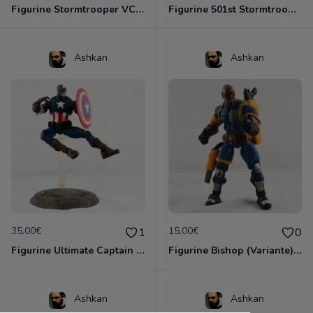
Figurine Stormtrooper VC41 (Hasbro – 2011)
Figurine 501st Stormtrooper (Hasbro – 2006
Ashkan
Ashkan
35.00€
15.00€
1
0
Figurine Ultimate Captain America (Marvel Legends - Toy Biz - 2004)
Figurine Bishop (Variante) (Marvel Legends - Toy Biz - 2005)
Ashkan
Ashkan