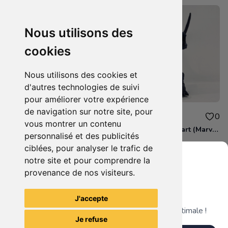
Nous utilisons des
cookies
Nous utilisons des cookies et
d'autres technologies de suivi
pour améliorer votre expérience
de navigation sur notre site, pour
25.00€
15.00€
0
0
vous montrer un contenu
Figurine Maestro (Marvel Legends - Toy Biz - 2005)
Figurine Blackheart (Marvel Legends - Toy Biz - 2006)
personnalisé et des publicités
ciblées, pour analyser le trafic de
notre site et pour comprendre la
provenance de nos visiteurs.
Grenier du Geek
Voir tous les articles du vendeur
J'accepte
Télécharge notre app pour une expérience optimale !
Je refuse