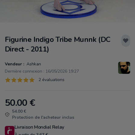
Figurine Indigo Tribe Munnk (DC
Direct - 2011)
Vendeur :
Ashkan
Dernière connexion : 16/05/2026 19:27
Évaluations
2 évaluations
2 sur 5 étoiles
50.00
€
Product information
54.00 €
Protection de l'acheteur inclus
Livraison Mondial Relay
À partir de 3.67 €