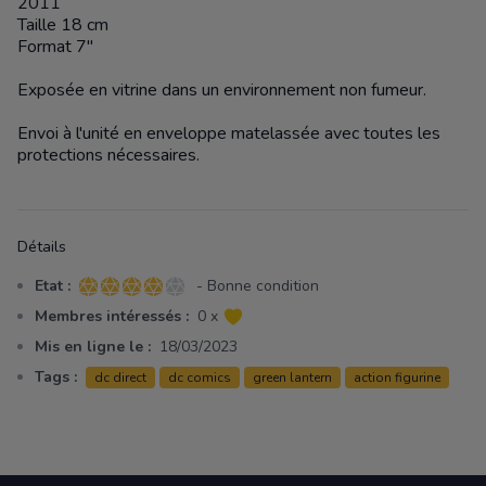
2011
Taille 18 cm
Format 7"
Exposée en vitrine dans un environnement non fumeur.
Envoi à l'unité en enveloppe matelassée avec toutes les
protections nécessaires.
Détails
Etat :
- Bonne condition
4 sur 5 étoiles
Membres intéressés :
0 x
Mis en ligne le :
18/03/2023
Tags :
dc direct
dc comics
green lantern
action figurine