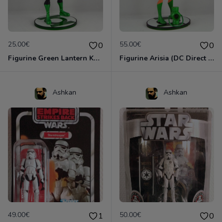
25.00€
55.00€
0
0
Figurine Green Lantern Kyle Rayner (DC Direct - 2010)
Figurine Arisia (DC Direct - 2010)
Ashkan
Ashkan
49.00€
50.00€
1
0