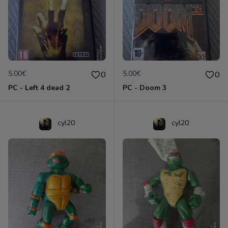
5.00€
5.00€
0
0
PC - Left 4 dead 2
PC - Doom 3
cyl20
cyl20