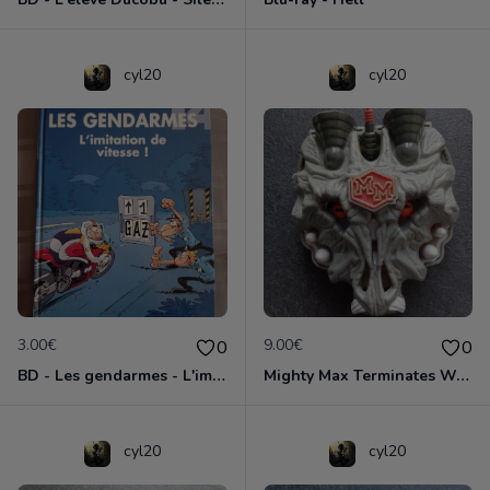
cyl20
cyl20
3.00€
9.00€
0
0
BD - Les gendarmes - L'imitation de vitesse - Tome 14
Mighty Max Terminates Wolfship 7
cyl20
cyl20