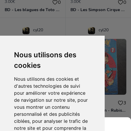
3.00€
3.00€
0
0
BD - Les blagues de Toto - L'école des vannes - Tome 1
BD - Les Simpson Cirque en folie ! - Tome 11
cyl20
cyl20
Nous utilisons des
cookies
Nous utilisons des cookies et
d'autres technologies de suivi
pour améliorer votre expérience
de navigation sur notre site, pour
3.00€
4.00€
0
3
vous montrer un contenu
BD - Les Simpson - Sous les projecteurs - Tome 13
Manga - Pokémon - Rubis et Saphir - Tome 1
personnalisé et des publicités
ciblées, pour analyser le trafic de
notre site et pour comprendre la