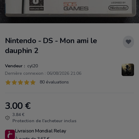
Nintendo - DS - Mon ami le
dauphin 2
Vendeur :
cyl20
Dernière connexion : 06/08/2026 21:06
Évaluations
80 évaluations
80 sur 5 étoiles
3.00
€
Product information
3.84 €
Protection de l'acheteur inclus
Livraison Mondial Relay
À partir de 3.67 €