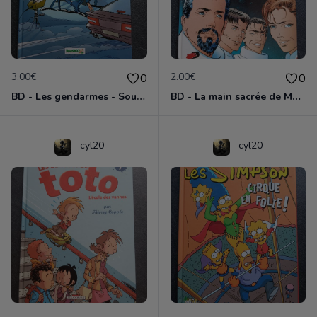
3.00€
2.00€
0
0
BD - Les gendarmes - Souriez, vous êtes flashés - Tome 5
BD - La main sacrée de Metallica
cyl20
cyl20