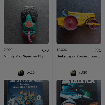
7.00€
10.00€
0
1
Mighty Max Squishes Fly
Dinky toys - Rouleau compresseur - Richier 90A
cyl20
cyl20