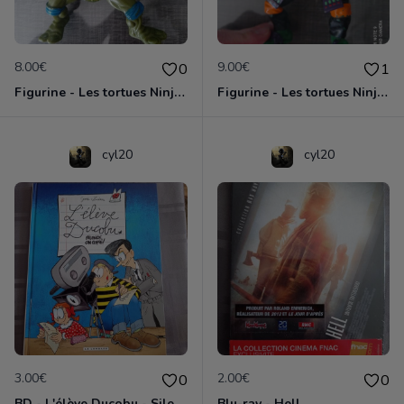
8.00€
9.00€
0
1
Figurine - Les tortues Ninja - Leonardo
Figurine - Les tortues Ninja - Michelangelo
cyl20
cyl20
3.00€
2.00€
0
0
BD - L'élève Ducobu - Silence, on copie
Blu-ray - Hell