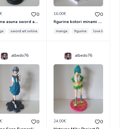
0€
16.00€
0
0
figurine asuna sword art online sao project
figurine kotori minami v2 love live
ga
sword art online
figurine
manga
figurine
love live
albedo76
albedo76
0€
24.00€
0
0