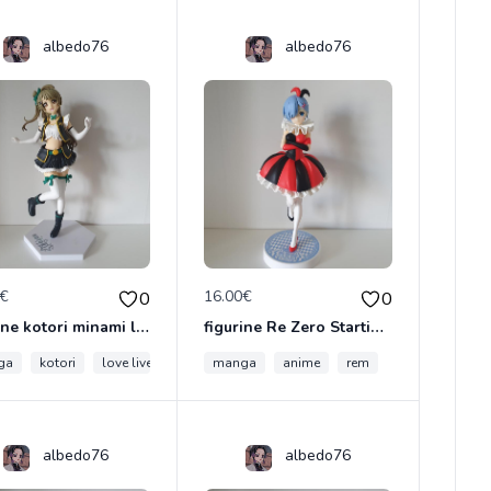
albedo76
albedo76
0€
16.00€
0
0
figurine kotori minami love live
figurine Re Zero Starting Life In Another World - Figurine Rem Circus Ver. SSS
ga
kotori
love live
anime
manga
anime
rem
albedo76
albedo76