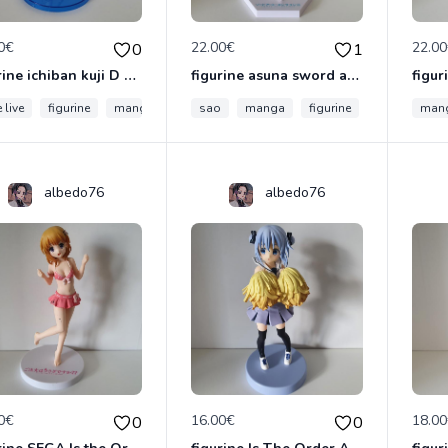
0€
22.00€
22.0
0
1
figurine ichiban kuji D dia kurosawa love live sunshine 5 eme anniversaire
figurine asuna sword art online 2 sao kadokawa
 live
figurine
manga
sao
manga
figurine
man
albedo76
albedo76
0€
16.00€
18.0
0
0