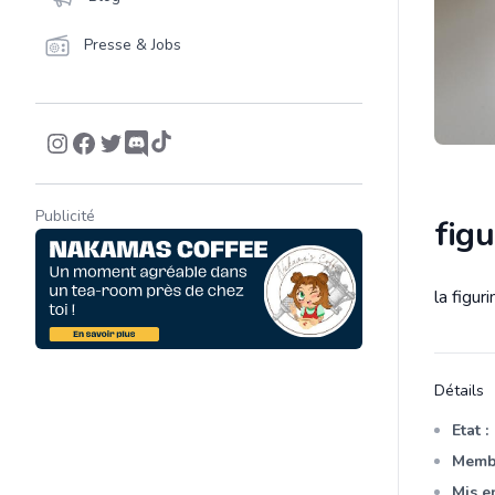
Presse & Jobs
Publicité
figu
la figur
Descrip
Détails
Etat :
Membr
Mis en