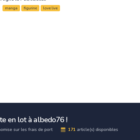
manga
figurine
love live
e en lot à albedo76 !
omise sur les frais de port
171
article(s) disponibles