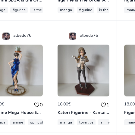
figurine SEGA Is the Order a Rabbit Hoto Kokoa Pink Swimsuit Ver. PM Premium
figurine Is The Order A Rabbit figurine Chino Kafuu furyu
nga
figurine
is the order a rabbit
manga
figurine
is the order a rabbit
man
albedo76
albedo76
0€
16.00€
18.0
0
1
figurine Mega House Excellent Model CORE Spirit of Wonder: China-san no Yuuutsu
Katori Figurine - Kantai Collection (Kan Colle) Eductating ver. by Taito manga
nga
anime
spirit of wonder
manga
love live
anime
man