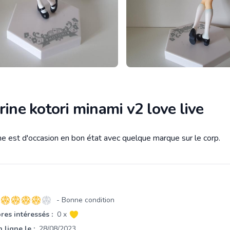
rine kotori minami v2 love live
ine est d'occasion en bon état avec quelque marque sur le corp.
tion
- Bonne condition
4 sur 5 étoiles
es intéressés :
0 x
 ligne le :
28/08/2023