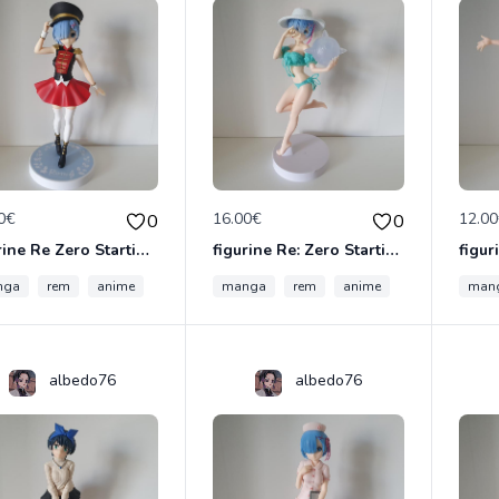
0€
16.00€
12.0
0
0
figurine Re Zero Starting Life In Another - Figurine Rem Casse-Noisette Super Special
figurine Re: Zero Starting Life in Another World - Figurine Rem EXQ
nga
rem
anime
manga
rem
anime
man
albedo76
albedo76