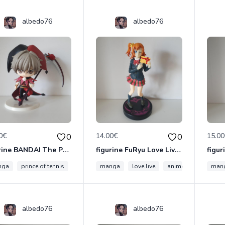
albedo76
albedo76
0€
14.00€
15.0
0
0
figurine BANDAI The Prince De Tennis Shiraishi Kuranosuke Figurine 10cm
figurine FuRyu Love Live! School Idol Project Figure complète Kousaka Honoka
nga
prince of tennis
anime
manga
love live
anime
man
albedo76
albedo76