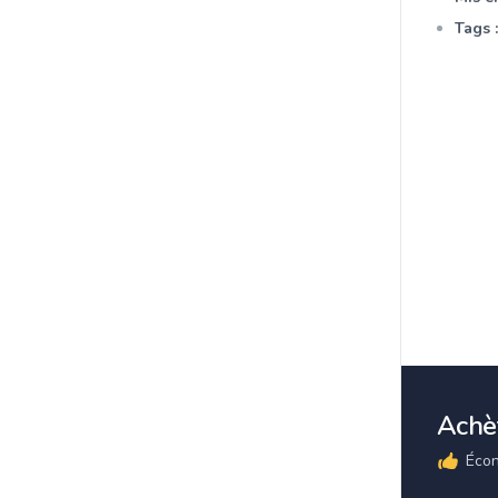
Tags :
Achèt
Écon