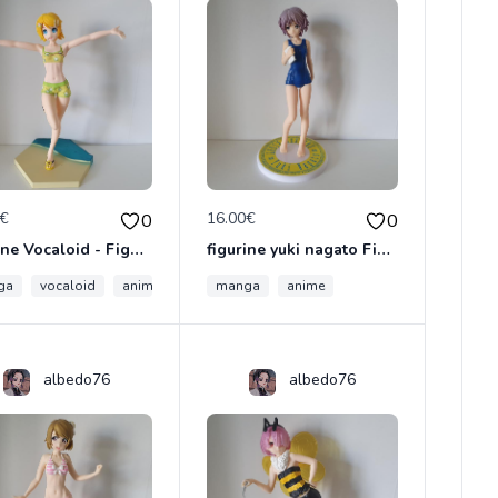
0€
16.00€
0
0
figurine Vocaloid - Figurine Kagamine Rin Miracle Star Resort SPM Figure
figurine yuki nagato Figurine La Mélancolie de Haruhi Suzumiya SEGA 2007
ga
vocaloid
anime
manga
anime
albedo76
albedo76