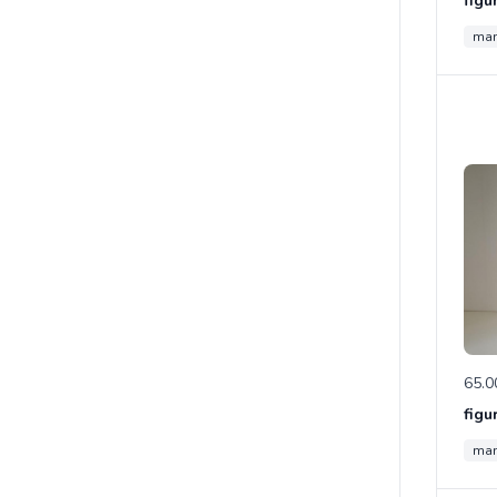
ma
65.0
ma