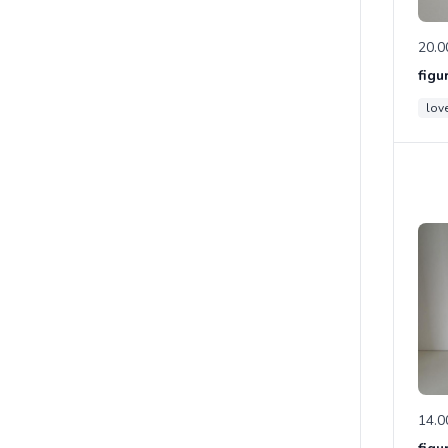
20.0
love
14.0