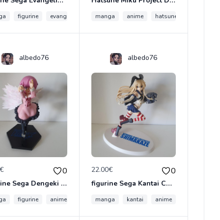
figurine Sega Evangelion 1.0 You Are (Not) Alone: Rei Ayanami Premium Uniform
Hatsune Miku Project DIVA Arcade Future Tone SPM Figurine "Jersey" Japan Limited
ga
figurine
evangelion
manga
anime
hatsune miku
albedo76
albedo76
0€
22.00€
0
0
Figurine Sega Dengeki Bunko: Fighting Climax: Tomoka Minato
figurine Sega Kantai Collection: Kancolle: Shimakaze Premium
ga
figurine
anime
manga
kantai
anime