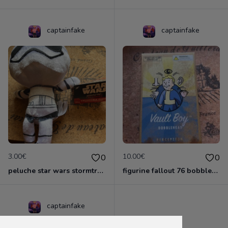
captainfake
captainfake
3.00€
10.00€
0
0
peluche star wars stormtrooper
figurine fallout 76 bobblehead perception
captainfake