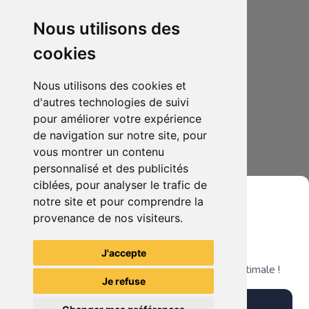
Nous utilisons des
cookies
Nous utilisons des cookies et
d'autres technologies de suivi
pour améliorer votre expérience
de navigation sur notre site, pour
5.00€
1
vous montrer un contenu
fifa 21 nxt lvl xbox series x
personnalisé et des publicités
ciblées, pour analyser le trafic de
notre site et pour comprendre la
provenance de nos visiteurs.
Grenier du Geek
Voir tous les articles du vendeur
J'accepte
Télécharge notre app pour une expérience optimale !
Je refuse
Télécharger l'app