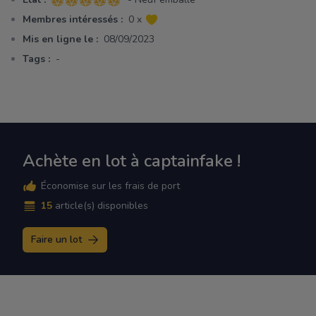
5 sur 5 étoiles
Membres intéressés :
0 x
Mis en ligne le :
08/09/2023
Tags :
-
Achète en lot à captainfake !
Économise sur les frais de port
15
article(s) disponibles
Faire un lot