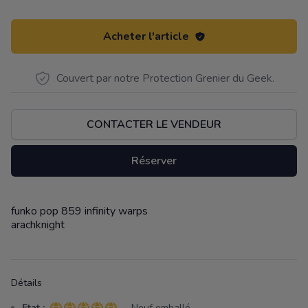
Acheter l'article
Couvert par notre Protection Grenier du Geek.
CONTACTER LE VENDEUR
Réserver
funko pop 859 infinity warps
Description
arachknight
Détails
Etat :
- Neuf emballé