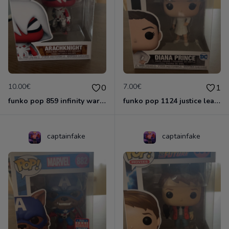
10.00€
7.00€
0
1
funko pop 859 infinity warps
funko pop 1124 justice league
captainfake
captainfake