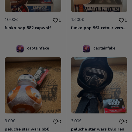
10.00€
13.00€
1
1
funko pop 882 capwolf
funko pop 961 retour vers le futurs
captainfake
captainfake
3.00€
3.00€
0
0
peluche star wars bb8
peluche star wars kylo ren