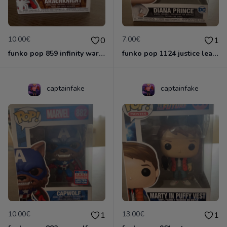
10.00€
7.00€
0
1
funko pop 859 infinity warps
funko pop 1124 justice league
captainfake
captainfake
10.00€
13.00€
1
1