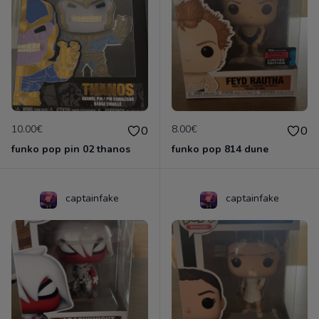
10.00€
8.00€
0
0
funko pop pin 02 thanos
funko pop 814 dune
captainfake
captainfake