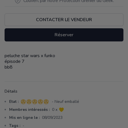
Couvert par notre Protection Grenier du Geek.
CONTACTER LE VENDEUR
Réserver
peluche star wars x funko
Description
épisode 7
bb8
Détails
Etat :
- Neuf emballé
5 sur 5 étoiles
Membres intéressés :
0 x
Mis en ligne le :
08/09/2023
Tags :
-