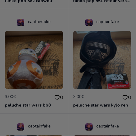
funko pop 882 capwolf
funko pop 961 retour vers le futurs
captainfake
captainfake
3.00€
3.00€
0
0
peluche star wars bb8
peluche star wars kylo ren
captainfake
captainfake