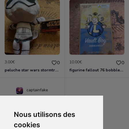
3.00€
10.00€
0
0
peluche star wars stormtrooper
figurine fallout 76 bobblehead perception
captainfake
Nous utilisons des
cookies