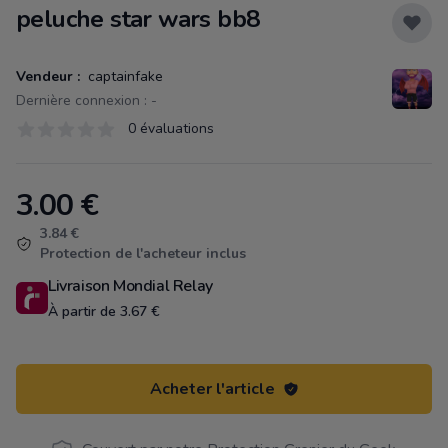
peluche star wars bb8
Vendeur :
captainfake
Dernière connexion : -
Évaluations
0 évaluations
0 sur 5 étoiles
3.00
€
Product information
3.84 €
Protection de l'acheteur inclus
Livraison Mondial Relay
À partir de 3.67 €
Acheter l'article