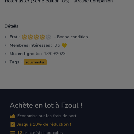
Rolemaster (3eme edition, US) - Arcane Companion
Détails
Etat :
- Bonne condition
4 sur 5 étoiles
Membres intéressés :
0 x
Mis en ligne le :
13/09/2023
Tags :
rolemaster
Achète en lot à Fzoul !
Économise sur les frais de port
Jusqu'à 10% de réduction !
12
article(s) disponibles