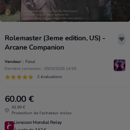
Rolemaster (3eme edition, US) -
Arcane Companion
Vendeur :
Fzoul
Dernière connexion : 29/03/2026 14:59
Évaluations
2 évaluations
2 sur 5 étoiles
60.00
€
Product information
63.90 €
Protection de l'acheteur inclus
Livraison Mondial Relay
À partir de 3.67 €