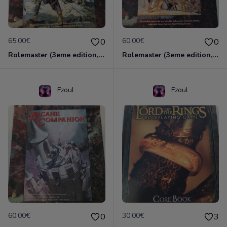
65.00€
60.00€
0
0
Rolemaster (3eme edition, US) - Spell Law
Rolemaster (3eme edition, US) - Arms Law
Fzoul
Fzoul
60.00€
30.00€
0
3