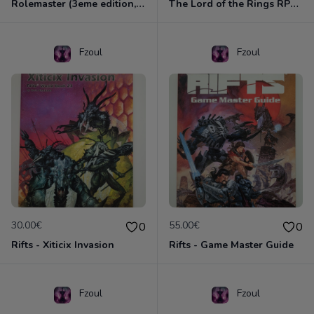
Rolemaster (3eme edition, US) - Arcane Companion
The Lord of the Rings RPG (Decipher 1ere Edition) - Core Book
Fzoul
Fzoul
30.00€
55.00€
0
0
Rifts - Xiticix Invasion
Rifts - Game Master Guide
Fzoul
Fzoul