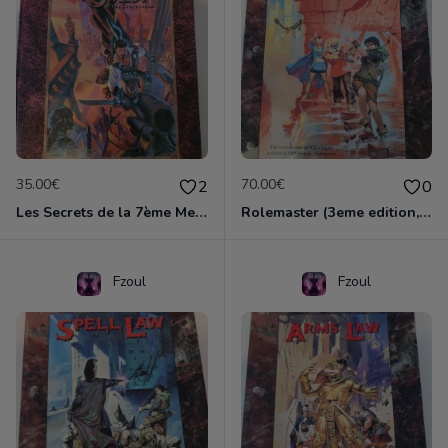
35.00€
70.00€
2
0
Les Secrets de la 7ème Mer - Guide du Joueur
Rolemaster (3eme edition, US) - Standard Rules
Fzoul
Fzoul