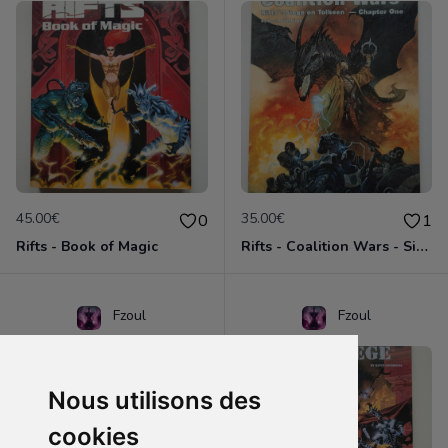
45.00€
35.00€
0
1
Rifts - Book of Magic
Rifts - Coalition Wars - Siege on Tolkeen - Chapter One
Fzoul
Fzoul
Nous utilisons des
cookies