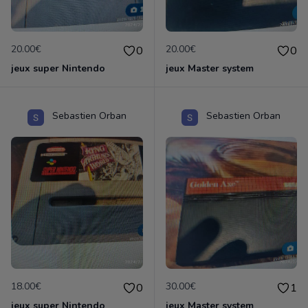
20.00€
20.00€
0
0
jeux super Nintendo
jeux Master system
Sebastien Orban
Sebastien Orban
18.00€
30.00€
0
1
jeux super Nintendo
jeux Master system