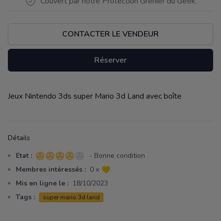
Couvert par notre Protection Grenier du Geek.
CONTACTER LE VENDEUR
Réserver
Jeux Nintendo 3ds super Mario 3d Land avec boîte
Description
Détails
Etat :
- Bonne condition
4 sur 5 étoiles
Membres intéressés :
0 x
Mis en ligne le :
18/10/2023
Tags :
super mario 3d land