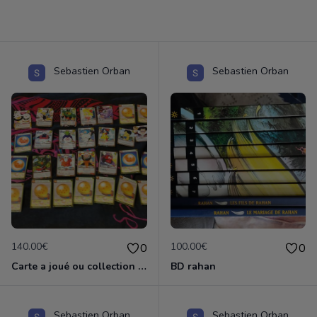
Sebastien Orban
Sebastien Orban
140.00€
100.00€
0
0
Carte a joué ou collection dragon ball
BD rahan
Sebastien Orban
Sebastien Orban