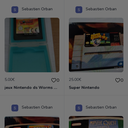
Sebastien Orban
Sebastien Orban
5.00€
25.00€
0
0
jeux Nintendo ds Worms open Warfare
Super Nintendo
Sebastien Orban
Sebastien Orban