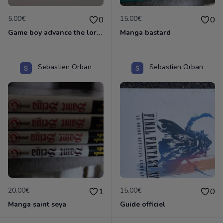
5.00€
15.00€
0
0
Game boy advance the lord of the rings
Manga bastard
Sebastien Orban
Sebastien Orban
20.00€
15.00€
1
0
Manga saint seya
Guide officiel