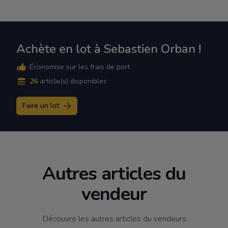
Achète en lot à Sebastien Orban !
Économise sur les frais de port
26
article(s) disponibles
Faire un lot
Autres articles du
vendeur
Découvre les autres articles du vendeurs