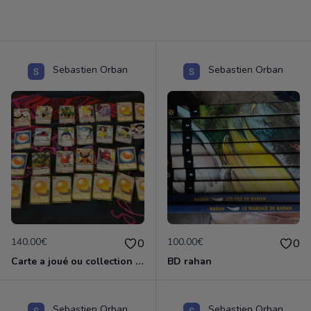
Sebastien Orban
Sebastien Orban
140.00€
100.00€
0
0
Carte a joué ou collection dragon ball
BD rahan
Sebastien Orban
Sebastien Orban