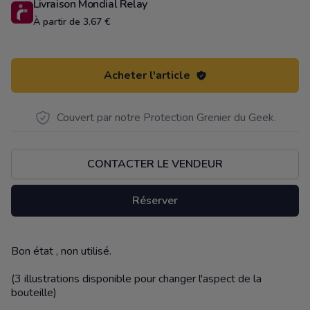
Livraison Mondial Relay
À partir de 3.67 €
Acheter l'article
Couvert par notre Protection Grenier du Geek.
CONTACTER LE VENDEUR
Réserver
Bon état , non utilisé.
Description
(3 illustrations disponible pour changer l'aspect de la
bouteille)