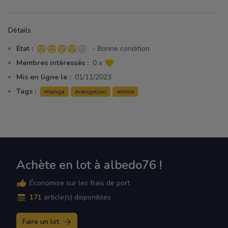
Détails
Etat :
- Bonne condition
4 sur 5 étoiles
Membres intéressés :
0 x
Mis en ligne le :
01/11/2023
Tags :
manga
evangelion
anime
Achète en lot à albedo76 !
Économise sur les frais de port
171
article(s) disponibles
Faire un lot