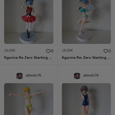
16.00€
16.00€
0
0
figurine Re Zero Starting Life In Another - Figurine Rem Casse-Noisette Super Special
figurine Re: Zero Starting Life in Another World - Figurine Rem EXQ
albedo76
albedo76