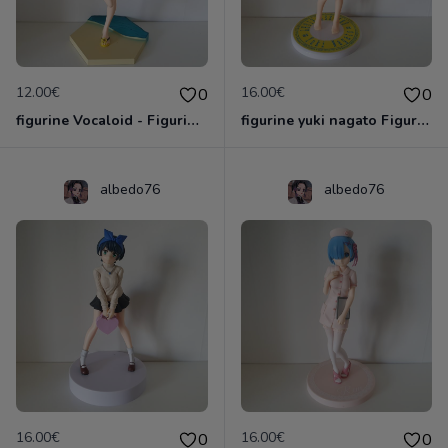
12.00€
16.00€
0
0
figurine Vocaloid - Figurine Kagamine Rin Miracle Star Resort SPM Figure
figurine yuki nagato Figurine La Mélancolie de Haruhi Suzumiya SEGA 2007
albedo76
albedo76
16.00€
16.00€
0
0