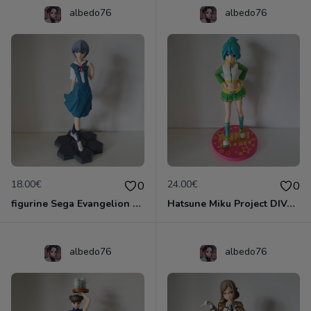
albedo76
albedo76
18.00€
24.00€
0
0
figurine Sega Evangelion 1.0 You Are (Not) Alone: Rei Ayanami Premium Uniform
Hatsune Miku Project DIVA Arcade Future Tone SPM Figurine "Jersey" Japan Limited
albedo76
albedo76