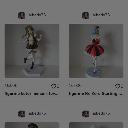
albedo76
albedo76
15.00€
16.00€
0
0
figurine kotori minami love live
figurine Re Zero Starting Life In Another World - Figurine Rem Circus Ver. SSS
albedo76
albedo76