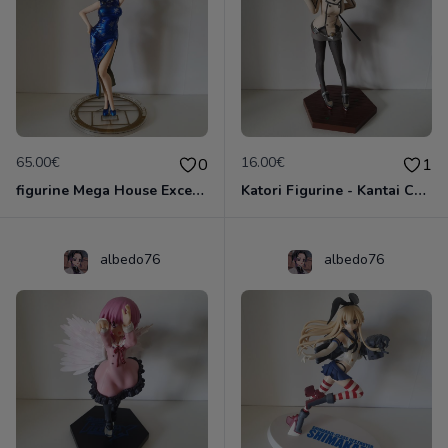
65.00€
16.00€
0
1
figurine Mega House Excellent Model CORE Spirit of Wonder: China-san no Yuuutsu
Katori Figurine - Kantai Collection (Kan Colle) Eductating ver. by Taito manga
albedo76
albedo76