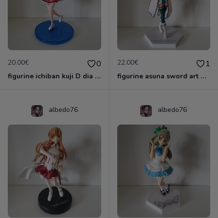
20.00€
22.00€
0
1
figurine ichiban kuji D dia kurosawa love live sunshine 5 eme anniversaire
figurine asuna sword art online 2 sao kadokawa
albedo76
albedo76