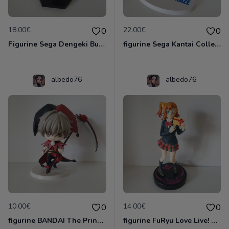
18.00€
22.00€
0
0
Figurine Sega Dengeki Bunko: Fighting Climax: Tomoka Minato
figurine Sega Kantai Collection: Kancolle: Shimakaze Premium
albedo76
albedo76
10.00€
14.00€
0
0
figurine BANDAI The Prince De Tennis Shiraishi Kuranosuke Figurine 10cm
figurine FuRyu Love Live! School Idol Project Figure complète Kousaka Honoka