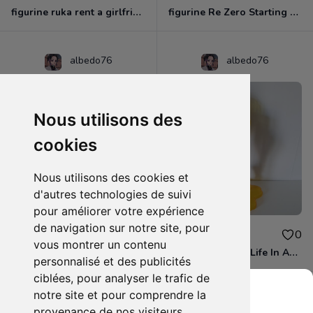
figurine ruka rent a girlfriend
figurine Re Zero Starting Life in Another World - Figurine Rem Nurse Pink Ver. PM
albedo76
albedo76
Nous utilisons des
cookies
Nous utilisons des cookies et
d'autres technologies de suivi
pour améliorer votre expérience
de navigation sur notre site, pour
16.00€
16.00€
0
0
vous montrer un contenu
figurine Banpresto Love Live! Exq Figure Hanayo Koizumi
Re Zero Starting Life In Another World - Figurine Ram Fairy Elements Espresto
personnalisé et des publicités
ciblées, pour analyser le trafic de
notre site et pour comprendre la
provenance de nos visiteurs.