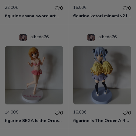
22.00€
16.00€
0
0
figurine asuna sword art online sao project
figurine kotori minami v2 love live
albedo76
albedo76
14.00€
16.00€
0
0
figurine SEGA Is the Order a Rabbit Hoto Kokoa Pink Swimsuit Ver. PM Premium
figurine Is The Order A Rabbit figurine Chino Kafuu furyu