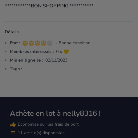
************BON SHOPPING ***********
Détails
Etat :
- Bonne condition
4 sur 5 étoiles
Membres intéressés :
0 x
Mis en ligne le :
02/11/2023
Tags :
-
Achète en lot à nelly8316 !
Économise sur les frais de port
11
article(s) disponibles