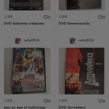
1.00€
1.00€
0
0
DVD Sublimes créatures
DVD Sevenswords
nelly8316
nelly8316
2.00€
1.00€
0
0
jeux pc age of mythology
DVD Arrivederci