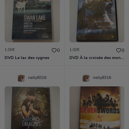
1.00€
1.00€
0
0
DVD Le lac des cygnes
DVD À la croisée des mondes
nelly8316
nelly8316