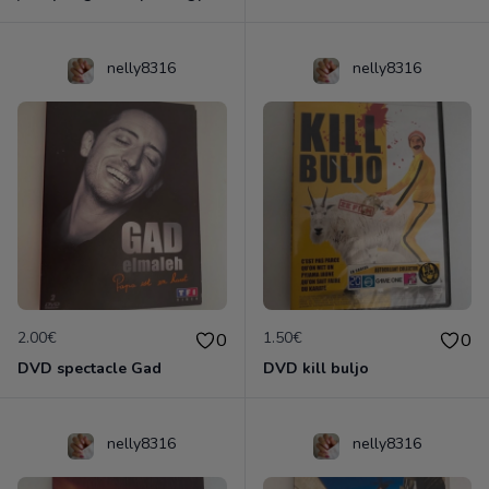
nelly8316
nelly8316
2.00€
1.50€
0
0
DVD spectacle Gad
DVD kill buljo
nelly8316
nelly8316