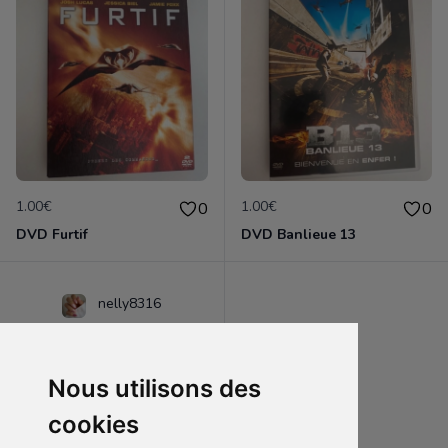
1.00€
1.00€
0
0
DVD Furtif
DVD Banlieue 13
nelly8316
Nous utilisons des
cookies