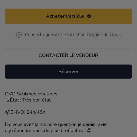
Acheter l'article
Couvert par notre Protection Grenier du Geek.
CONTACTER LE VENDEUR
Réserver
DVD Sublimes créatures
Description
🫧État : Très bon état
📦ENVOI 24h/48h
ℹ️ Si vous avez la moindre question je serais ravie
d'y répondre dans de plus bref délais ! 😊