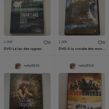
1.00€
1.00€
0
0
DVD Le lac des cygnes
DVD À la croisée des mondes
nelly8316
nelly8316