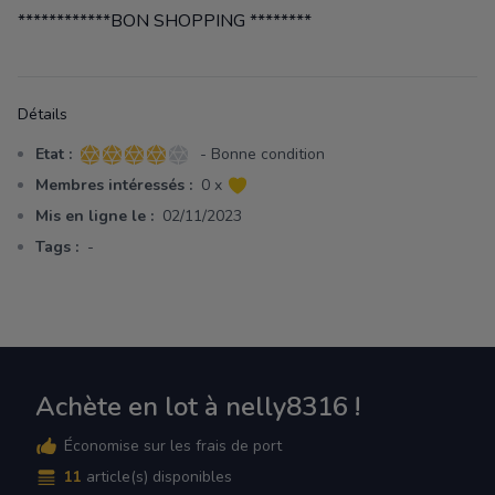
************BON SHOPPING ********
Détails
Etat :
- Bonne condition
4 sur 5 étoiles
Membres intéressés :
0 x
Mis en ligne le :
02/11/2023
Tags :
-
Achète en lot à nelly8316 !
Économise sur les frais de port
11
article(s) disponibles