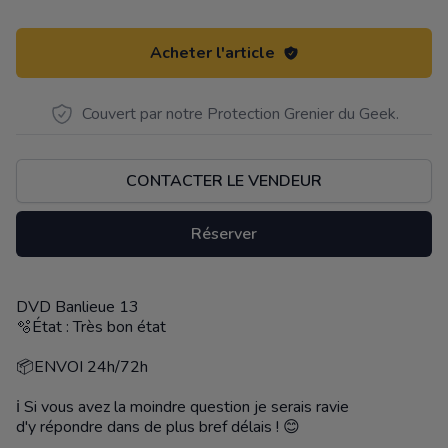
Acheter l'article
Couvert par notre Protection Grenier du Geek.
CONTACTER LE VENDEUR
Réserver
DVD Banlieue 13
Description
🫧État : Très bon état
📦ENVOI 24h/72h
ℹ️ Si vous avez la moindre question je serais ravie
d'y répondre dans de plus bref délais ! 😊