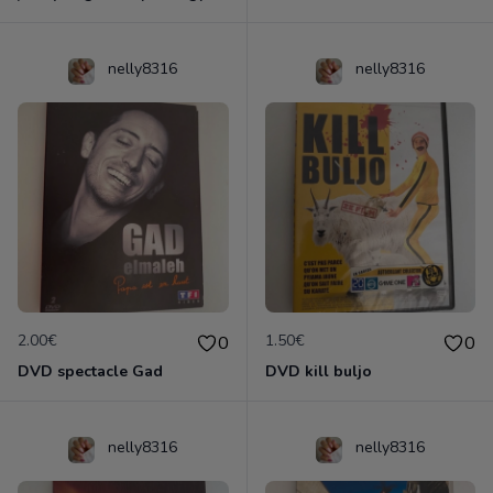
nelly8316
nelly8316
2.00€
1.50€
0
0
DVD spectacle Gad
DVD kill buljo
nelly8316
nelly8316