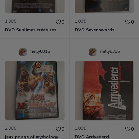
1.00€
1.00€
0
0
DVD Sublimes créatures
DVD Sevenswords
nelly8316
nelly8316
2.00€
1.00€
0
0
jeux pc age of mythology
DVD Arrivederci