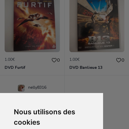
1.00€
1.00€
0
0
DVD Furtif
DVD Banlieue 13
nelly8316
Nous utilisons des
cookies