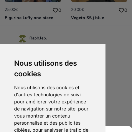
25.00€
20.00€
0
0
Figurine Luffy one piece
Vegeto SS j blue
Raph.lep.
Nous utilisons des
cookies
Nous utilisons des cookies et
d'autres technologies de suivi
pour améliorer votre expérience
de navigation sur notre site, pour
20.00€
2
vous montrer un contenu
one piece 1 a 5
personnalisé et des publicités
ciblées, pour analyser le trafic de