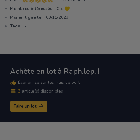
5 sur 5 étoiles
Membres intéressés :
0 x
Mis en ligne le :
03/11/2023
Tags :
-
Achète en lot à Raph.lep. !
Économise sur les frais de port
3
article(s) disponibles
Faire un lot