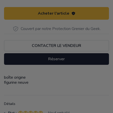
Acheter l'article
Couvert par notre Protection Grenier du Geek.
CONTACTER LE VENDEUR
Réserver
boîte origine
Description
figurine neuve
Détails
Etat :
- Neuf emballé