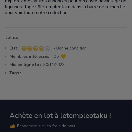
Explorez mes autres annonces pour découvrir davantage de
figurines. Tapez #letempleotaku dans la barre de recherche
pour voir toute notre collection.
Détails
Etat :
- Bonne condition
4 sur 5 étoiles
Membres intéressés :
0 x
Mis en ligne le :
30/11/2023
Tags :
-
Achète en lot à letempleotaku !
Économise sur les frais de port