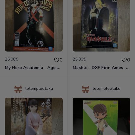
25.00€
25.00€
0
0
My Hero Academia - Age of Heroes Katsuki Bakugo II - Figurine Banpresto
Mashle - DXF Finn Ames - Figurine Banpresto
letempleotaku
letempleotaku