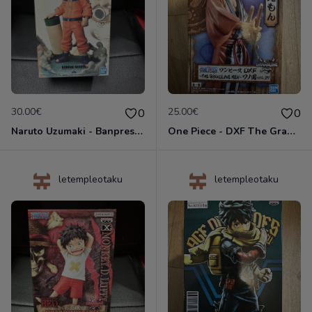
30.00€
25.00€
0
0
Naruto Uzumaki - Banpresto 20th Anniversary - Figurine Banpresto
One Piece - DXF The Grandline Men Wano Country Vol.27 Kin’emon - Figurine Banpresto
letempleotaku
letempleotaku