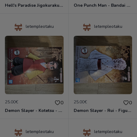
Hell's Paradise Jigokuraku - DXF Figure Gabimaru - Figurine Banpresto
One Punch Man - Bandai Spirits Vol.3 Sonic - Figurine Banpresto
letempleotaku
letempleotaku
25.00€
25.00€
0
0
Demon Slayer - Kotetsu - Kizuna no Sou Vol.38 - Figurine Banpresto
Demon Slayer - Rui - Figurine Oni no Sou Vol.12 Banpresto
letempleotaku
letempleotaku