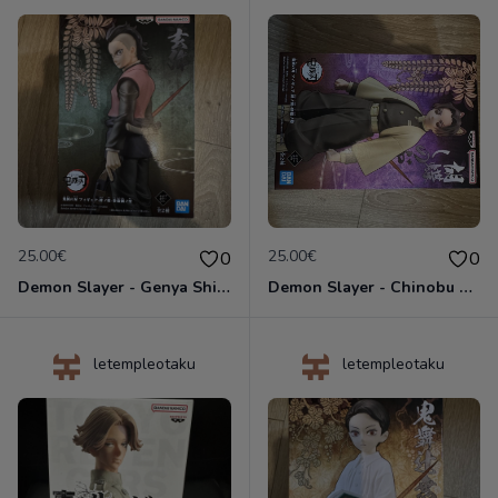
25.00€
25.00€
0
0
Demon Slayer - Genya Shinazugawa - Figurine Kizuna no Sou Vol.44 Banpresto
Demon Slayer - Chinobu Kocho - Figurine 15 cm - Banpresto
letempleotaku
letempleotaku