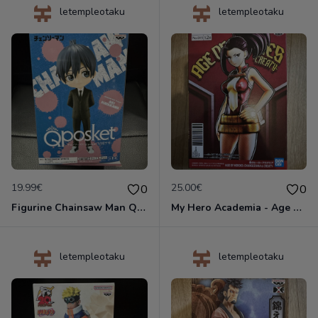
letempleotaku
letempleotaku
19.99€
25.00€
0
0
Figurine Chainsaw Man QPosket - Aki Hayakawa - Banpresto !
My Hero Academia - Age of Heroes Momo Yaoyorozu - Figurine Banpresto
letempleotaku
letempleotaku