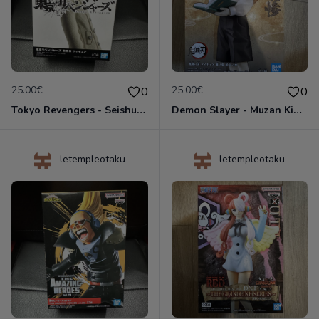
25.00€
25.00€
0
0
Tokyo Revengers - Seishu Inui - Figurine Banpresto
Demon Slayer - Muzan Kibutsuji Child Red Eyes ver. - Figurine Oni no Sou Vol.11 Banpresto
letempleotaku
letempleotaku