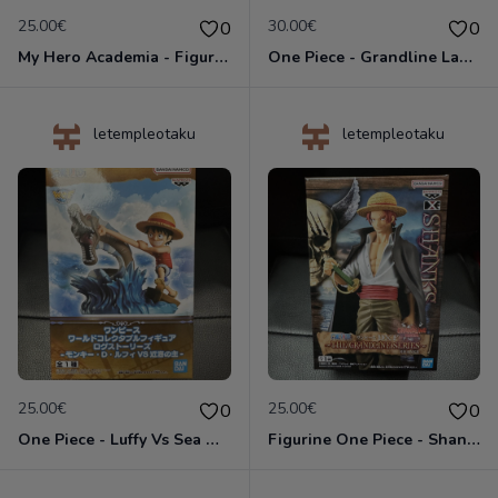
25.00€
30.00€
0
0
My Hero Academia - Figurine Mic - Banpresto Amazing Heroes
One Piece - Grandline Lady Red Movie Vol.1 - Uta - Figurine Banpresto
letempleotaku
letempleotaku
25.00€
25.00€
0
0
One Piece - Luffy Vs Sea Monster - Figurine WCF World Collectable - Banpresto
Figurine One Piece - Shanks - The Grandline Series - Banpresto