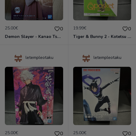
25.00€
19.99€
0
0
Demon Slayer - Kanao Tsuyuri - Kizuna no Sou Vol.39 - Figurine Banpresto
Tiger & Bunny 2 - Kotetsu T. Kaburagi Ver A - Figurine Qposket Banpresto
letempleotaku
letempleotaku
25.00€
25.00€
0
0