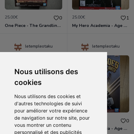
25.00€
25.00€
0
1
One Piece - The Grandline Series Red Movie Luffy Child - Figurine Banpresto
My Hero Academia - Age of Heroes Izuku Midoriya II Deku - Figurine Banpresto
letempleotaku
letempleotaku
Nous utilisons des
cookies
Nous utilisons des cookies et
d'autres technologies de suivi
pour améliorer votre expérience
de navigation sur notre site, pour
25.00€
25.00€
0
0
vous montrer un contenu
Hell's Paradise - Vibration Stars Shion - Figurine Banpresto
My Hero Academia - Age Of Heroes Shoto Todoroki II - Figurine Banpresto
personnalisé et des publicités