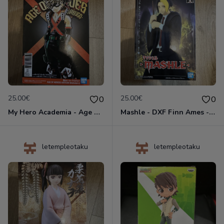
25.00€
25.00€
0
0
My Hero Academia - Age of Heroes Katsuki Bakugo II - Figurine Banpresto
Mashle - DXF Finn Ames - Figurine Banpresto
letempleotaku
letempleotaku