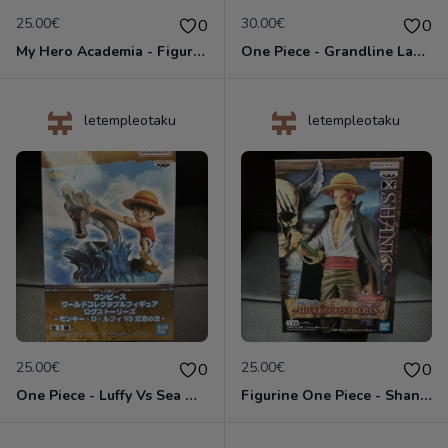
25.00€
30.00€
0
0
My Hero Academia - Figurine Mic - Banpresto Amazing Heroes
One Piece - Grandline Lady Red Movie Vol.1 - Uta - Figurine Banpresto
letempleotaku
letempleotaku
25.00€
25.00€
0
0
One Piece - Luffy Vs Sea Monster - Figurine WCF World Collectable - Banpresto
Figurine One Piece - Shanks - The Grandline Series - Banpresto