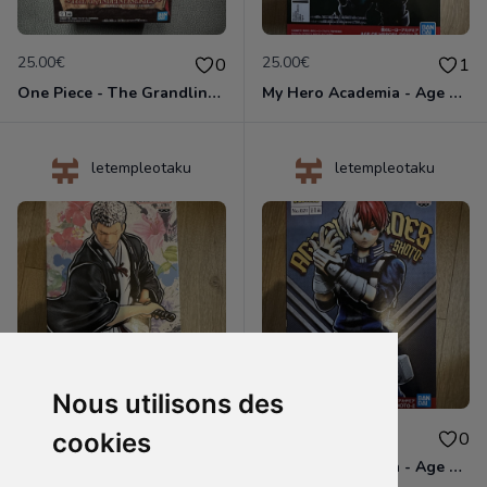
25.00€
25.00€
0
1
One Piece - The Grandline Series Red Movie Luffy Child - Figurine Banpresto
My Hero Academia - Age of Heroes Izuku Midoriya II Deku - Figurine Banpresto
letempleotaku
letempleotaku
Nous utilisons des
25.00€
25.00€
cookies
0
0
Hell's Paradise - Vibration Stars Shion - Figurine Banpresto
My Hero Academia - Age Of Heroes Shoto Todoroki II - Figurine Banpresto