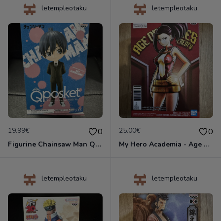
letempleotaku
letempleotaku
19.99€
25.00€
0
0
Figurine Chainsaw Man QPosket - Aki Hayakawa - Banpresto !
My Hero Academia - Age of Heroes Momo Yaoyorozu - Figurine Banpresto
letempleotaku
letempleotaku