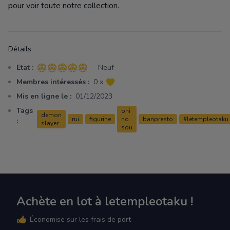
pour voir toute notre collection.
Détails
Etat :
- Neuf
5 sur 5 étoiles
Membres intéressés :
0 x
Mis en ligne le :
01/12/2023
Tags
oni
demon
rui
figurine
no
banpresto
#letempleotaku
:
slayer
sou
Achète en lot à letempleotaku !
Économise sur les frais de port