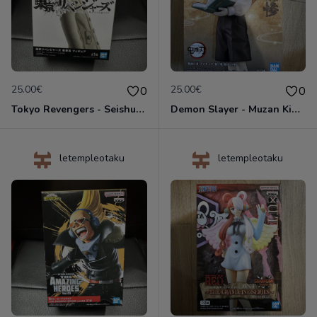
25.00€
25.00€
0
0
Tokyo Revengers - Seishu Inui - Figurine Banpresto
Demon Slayer - Muzan Kibutsuji Child Red Eyes ver. - Figurine Oni no Sou Vol.11 Banpresto
letempleotaku
letempleotaku