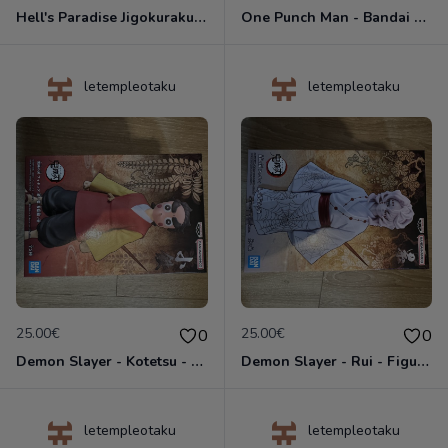
Hell's Paradise Jigokuraku - DXF Figure Gabimaru - Figurine Banpresto
One Punch Man - Bandai Spirits Vol.3 Sonic - Figurine Banpresto
letempleotaku
letempleotaku
25.00€
25.00€
0
0
Demon Slayer - Kotetsu - Kizuna no Sou Vol.38 - Figurine Banpresto
Demon Slayer - Rui - Figurine Oni no Sou Vol.12 Banpresto
letempleotaku
letempleotaku