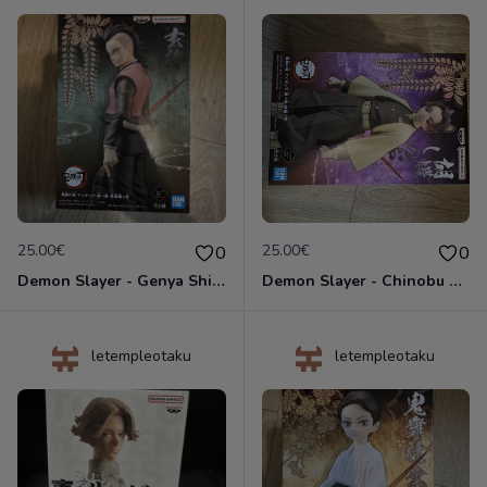
25.00€
25.00€
0
0
Demon Slayer - Genya Shinazugawa - Figurine Kizuna no Sou Vol.44 Banpresto
Demon Slayer - Chinobu Kocho - Figurine 15 cm - Banpresto
letempleotaku
letempleotaku