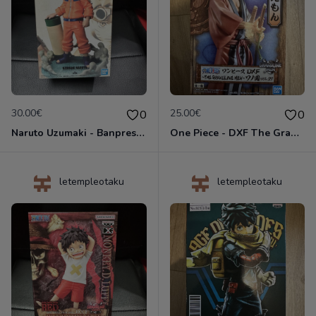
30.00€
25.00€
0
0
Naruto Uzumaki - Banpresto 20th Anniversary - Figurine Banpresto
One Piece - DXF The Grandline Men Wano Country Vol.27 Kin’emon - Figurine Banpresto
letempleotaku
letempleotaku