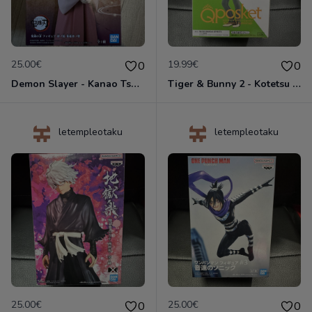
25.00€
19.99€
0
0
Demon Slayer - Kanao Tsuyuri - Kizuna no Sou Vol.39 - Figurine Banpresto
Tiger & Bunny 2 - Kotetsu T. Kaburagi Ver A - Figurine Qposket Banpresto
letempleotaku
letempleotaku
25.00€
25.00€
0
0