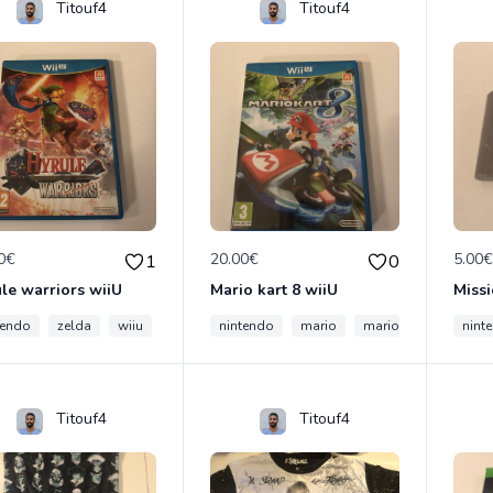
Titouf4
Titouf4
0€
20.00€
5.00
1
0
le warriors wiiU
Mario kart 8 wiiU
tendo
zelda
wiiu
hyrule
nintendo
collection
mario
mario kart
wiiu
nint
Titouf4
Titouf4