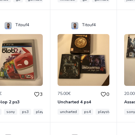
Titouf4
Titouf4
€
75.00€
20.0
3
0
lop 2 ps3
Uncharted 4 ps4
sony
ps3
playstation
uncharted
ps4
playstation
sony
son