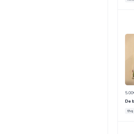
5.00
De b
thq