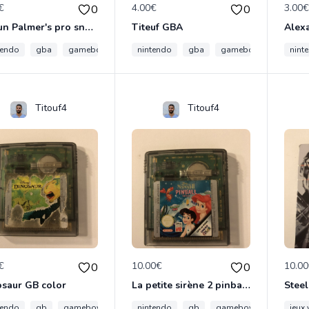
€
4.00€
3.00
0
0
Shaun Palmer's pro snowboarder
Titeuf GBA
tendo
gba
gameboy
gaming
nintendo
gba
gameboy
gaming
nint
Titouf4
Titouf4
€
10.00€
10.0
0
0
saur GB color
La petite sirène 2 pinball GB color
Steel
tendo
gb
gameboy
disney
nintendo
jeux video
gb
gameboy
disney
jeux