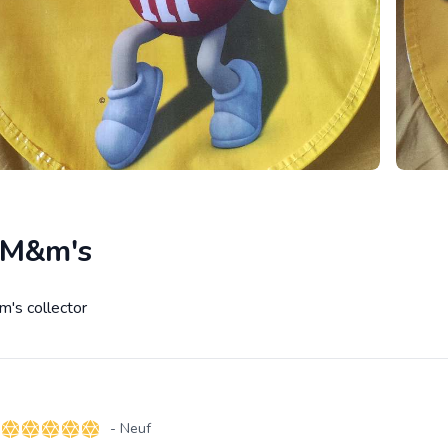
 M&m's
's collector
tion
- Neuf
5 sur 5 étoiles