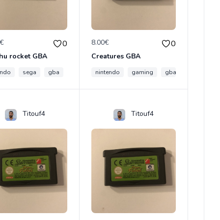
0€
8.00€
0
0
hu rocket GBA
Creatures GBA
endo
sega
gba
gameboy
nintendo
gaming
gaming
gba
gameboy
Titouf4
Titouf4