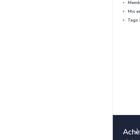
Membr
Mis en
Tags :
Achèt