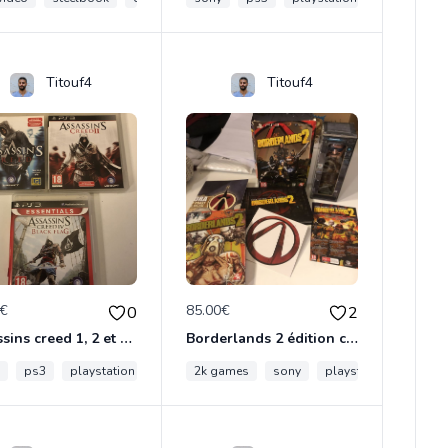
Titouf4
Titouf4
0€
85.00€
0
2
Assassins creed 1, 2 et 4 ps3
Borderlands 2 édition chasseur de l'arche ps3
y
jeux video
ps3
playstation
ubisoft
2k games
assassins creed
sony
playstation
ps3