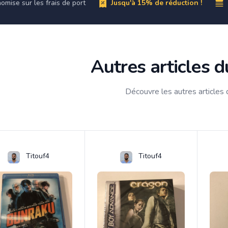
omise sur les frais de port
Jusqu'à 15% de réduction !
Autres articles 
Découvre les autres articles
Titouf4
Titouf4