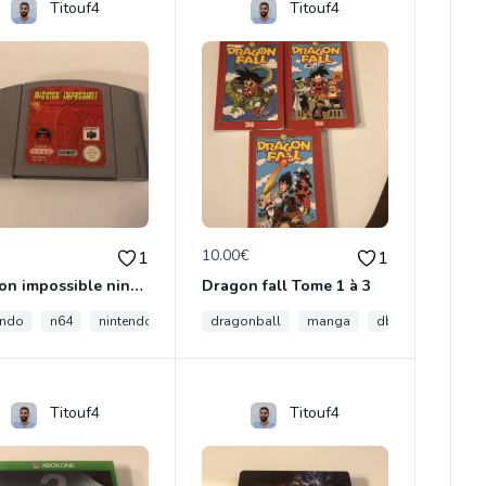
Titouf4
Titouf4
€
10.00€
1
1
Mission impossible nintendo 64
Dragon fall Tome 1 à 3
endo
n64
nintendo 64
dragonball
manga
dbz
Titouf4
Titouf4