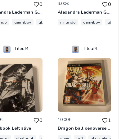
€
3.00€
0
0
Alexandra Lederman GBA
Alexandra Lederman GBA
endo
jeux video
gameboy
gba
jeux video
nintendo
cheval
gameboy
gba
jeux vide
Titouf4
Titouf4
0€
10.00€
0
1
book Left alive
Dragon ball xenoverse ps3
 video
jeux video
steelbook
collection
sony
ps3
playstation
dbz
dra