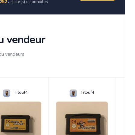
252
article(s) disponibles
du vendeur
 du vendeurs
Titouf4
Titouf4