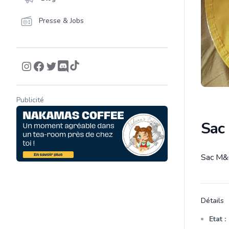
Presse & Jobs
Publicité
Sac
Sac M&m
Descrip
Détails
Etat :