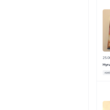
25.0
Hyru
nin