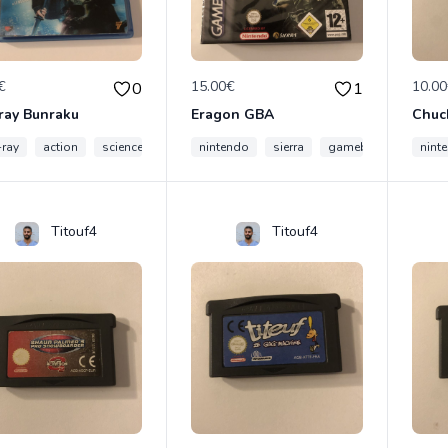
€
15.00€
10.0
0
1
ray Bunraku
Eragon GBA
Chuc
-ray
action
science-fiction
nintendo
film
sierra
gameboy
gba
nint
Titouf4
Titouf4