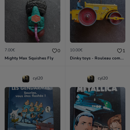
7.00€
10.00€
0
1
Mighty Max Squishes Fly
Dinky toys - Rouleau compresseur - Richier 90A
cyl20
cyl20