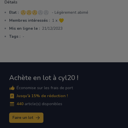
Détails
Etat :
- Légèrement abimé
3 sur 5 étoiles
Membres intéressés :
1 x
Mis en ligne le :
21/12/2023
Tags :
-
Achète en lot à cyl20 !
Économise sur les frais de port
Jusqu'à 15% de réduction !
440
article(s) disponibles
Faire un lot