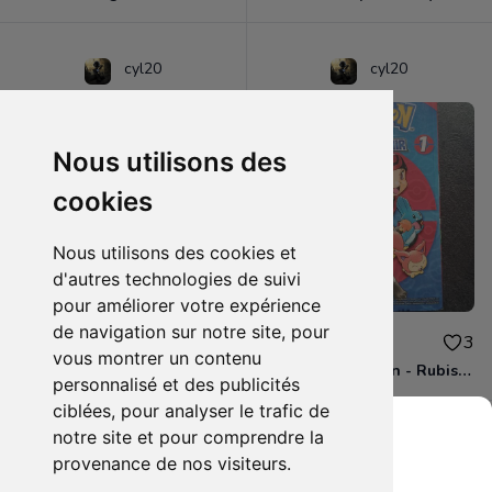
cyl20
cyl20
Nous utilisons des
cookies
Nous utilisons des cookies et
d'autres technologies de suivi
pour améliorer votre expérience
de navigation sur notre site, pour
3.00€
4.00€
0
3
vous montrer un contenu
BD - Les Simpson - Sous les projecteurs - Tome 13
Manga - Pokémon - Rubis et Saphir - Tome 1
personnalisé et des publicités
ciblées, pour analyser le trafic de
notre site et pour comprendre la
provenance de nos visiteurs.