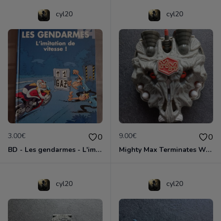
cyl20
cyl20
3.00€
9.00€
0
0
BD - Les gendarmes - L'imitation de vitesse - Tome 14
Mighty Max Terminates Wolfship 7
cyl20
cyl20