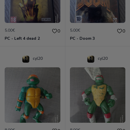
5.00€
5.00€
0
0
PC - Left 4 dead 2
PC - Doom 3
cyl20
cyl20