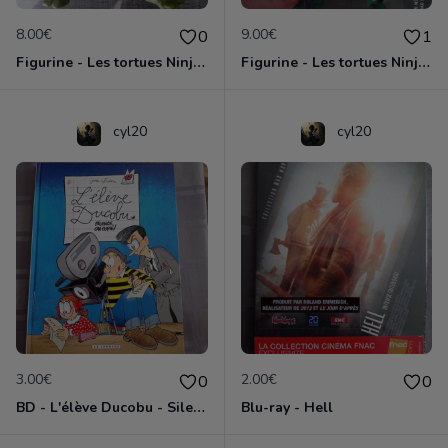
8.00€
9.00€
0
1
Figurine - Les tortues Ninja - Leonardo
Figurine - Les tortues Ninja - Michelangelo
cyl20
cyl20
3.00€
2.00€
0
0
BD - L'élève Ducobu - Silence, on copie
Blu-ray - Hell