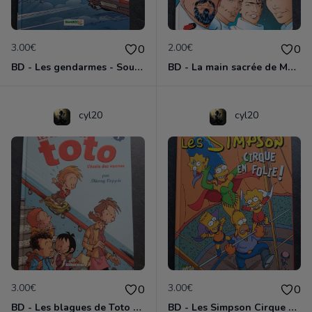
3.00€
2.00€
0
0
BD - Les gendarmes - Souriez, vous êtes flashés - Tome 5
BD - La main sacrée de Metallica
cyl20
cyl20
3.00€
3.00€
0
0
BD - Les blagues de Toto - L'école des vannes - Tome 1
BD - Les Simpson Cirque en folie ! - Tome 11