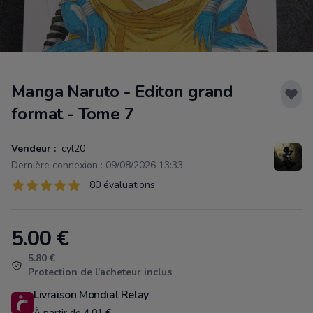
Manga Naruto - Editon grand
format - Tome 7
Vendeur :
cyl20
Dernière connexion : 09/08/2026 13:33
Évaluations
80 évaluations
80 sur 5 étoiles
5.00
€
Product information
5.80 €
Protection de l'acheteur inclus
Livraison Mondial Relay
À partir de 4.01 €