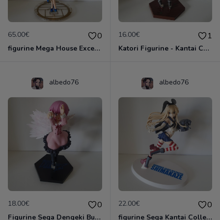
65.00€
16.00€
0
1
figurine Mega House Excellent Model CORE Spirit of Wonder: China-san no Yuuutsu
Katori Figurine - Kantai Collection (Kan Colle) Eductating ver. by Taito manga
albedo76
albedo76
18.00€
22.00€
0
0
Figurine Sega Dengeki Bunko: Fighting Climax: Tomoka Minato
figurine Sega Kantai Collection: Kancolle: Shimakaze Premium