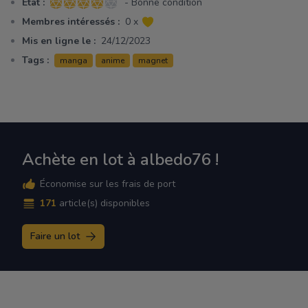
Etat :
- Bonne condition
4 sur 5 étoiles
Membres intéressés :
0 x
Mis en ligne le :
24/12/2023
Tags :
manga
anime
magnet
Achète en lot à albedo76 !
Économise sur les frais de port
171
article(s) disponibles
Faire un lot