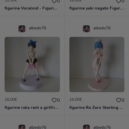
12.00€
16.00€
0
0
figurine Vocaloid - Figurine Kagamine Rin Miracle Star Resort SPM Figure
figurine yuki nagato Figurine La Mélancolie de Haruhi Suzumiya SEGA 2007
albedo76
albedo76
16.00€
16.00€
0
0
figurine ruka rent a girlfriend
figurine Re Zero Starting Life in Another World - Figurine Rem Nurse Pink Ver. PM
albedo76
albedo76