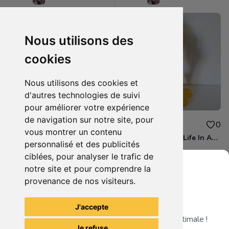
Nous utilisons des
cookies
Nous utilisons des cookies et
d'autres technologies de suivi
pour améliorer votre expérience
de navigation sur notre site, pour
16.00€
16.00€
0
0
vous montrer un contenu
figurine Banpresto Love Live! Exq Figure Hanayo Koizumi
Re Zero Starting Life In Another World - Figurine Ram Fairy Elements Espresto
personnalisé et des publicités
ciblées, pour analyser le trafic de
notre site et pour comprendre la
provenance de nos visiteurs.
Grenier du Geek
Voir tous les articles du vendeur
J'accepte
Télécharge notre app pour une expérience optimale !
Je refuse