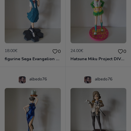
18.00€
24.00€
0
0
figurine Sega Evangelion 1.0 You Are (Not) Alone: Rei Ayanami Premium Uniform
Hatsune Miku Project DIVA Arcade Future Tone SPM Figurine "Jersey" Japan Limited
albedo76
albedo76