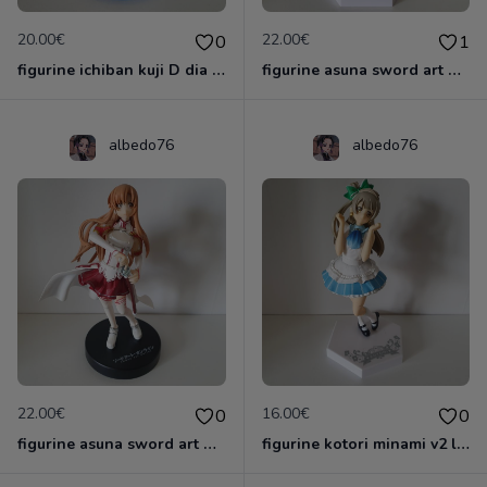
20.00€
22.00€
0
1
figurine ichiban kuji D dia kurosawa love live sunshine 5 eme anniversaire
figurine asuna sword art online 2 sao kadokawa
albedo76
albedo76
22.00€
16.00€
0
0
figurine asuna sword art online sao project
figurine kotori minami v2 love live