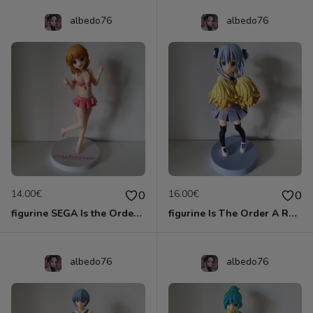
albedo76
albedo76
14.00€
16.00€
0
0
figurine SEGA Is the Order a Rabbit Hoto Kokoa Pink Swimsuit Ver. PM Premium
figurine Is The Order A Rabbit figurine Chino Kafuu furyu
albedo76
albedo76