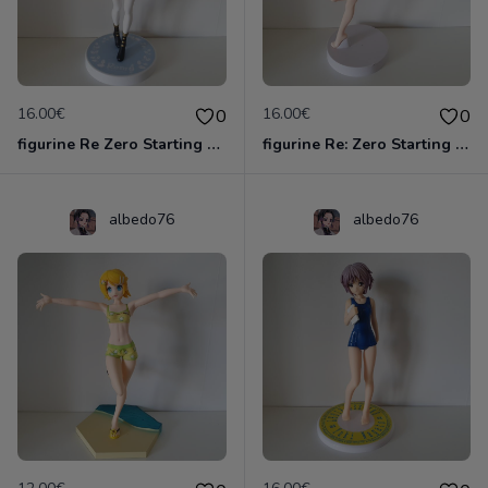
16.00€
16.00€
0
0
figurine Re Zero Starting Life In Another - Figurine Rem Casse-Noisette Super Special
figurine Re: Zero Starting Life in Another World - Figurine Rem EXQ
albedo76
albedo76