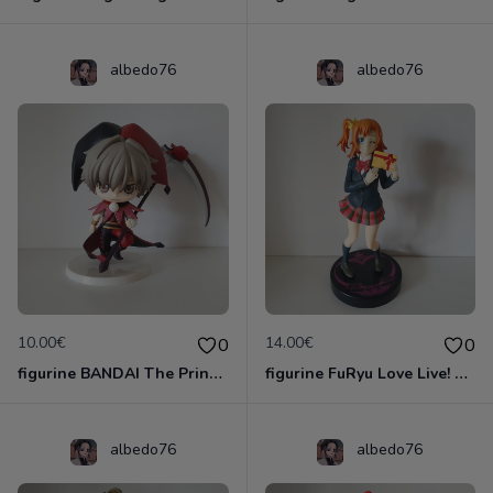
albedo76
albedo76
10.00€
14.00€
0
0
figurine BANDAI The Prince De Tennis Shiraishi Kuranosuke Figurine 10cm
figurine FuRyu Love Live! School Idol Project Figure complète Kousaka Honoka
albedo76
albedo76