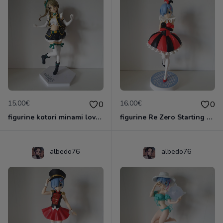
15.00€
16.00€
0
0
figurine kotori minami love live
figurine Re Zero Starting Life In Another World - Figurine Rem Circus Ver. SSS
albedo76
albedo76