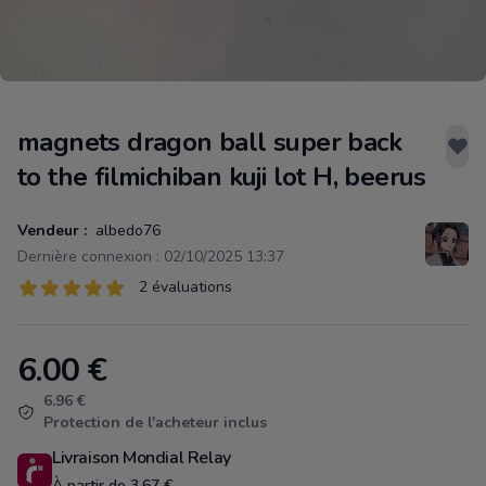
magnets dragon ball super back
to the filmichiban kuji lot H, beerus
Vendeur :
albedo76
Dernière connexion : 02/10/2025 13:37
Évaluations
2 évaluations
2 sur 5 étoiles
6.00
€
Product information
6.96 €
Protection de l'acheteur inclus
Livraison Mondial Relay
À partir de 3.67 €