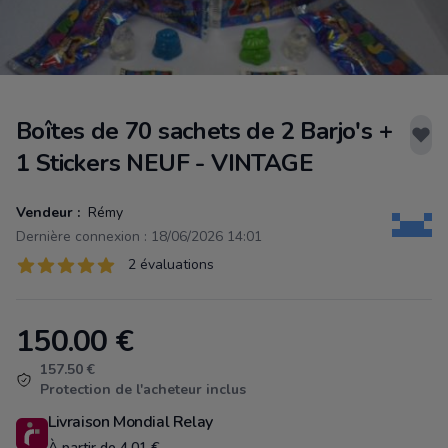
Boîtes de 70 sachets de 2 Barjo's +
1 Stickers NEUF - VINTAGE
Vendeur :
Rémy
Dernière connexion : 18/06/2026 14:01
Évaluations
2 évaluations
2 sur 5 étoiles
150.00
€
Product information
157.50 €
Protection de l'acheteur inclus
Livraison Mondial Relay
À partir de 4.01 €