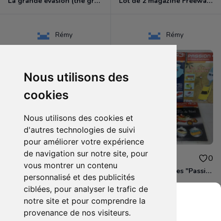
La grande évasion (the great escape)
Lot de 2 magazine Freeway N°216 (2009) & N°228 (2011)
Rémy
Rémy
Nous utilisons des
cookies
Nous utilisons des cookies et
d'autres technologies de suivi
pour améliorer votre expérience
de navigation sur notre site, pour
5.00€
10.00€
0
0
vous montrer un contenu
Lot de 2 magazine Wild Motorcycles N°96 & 97S
Lot de 5 Magazines "Passion 43eme" N° 1/3/4/6/8
personnalisé et des publicités
ciblées, pour analyser le trafic de
notre site et pour comprendre la
provenance de nos visiteurs.