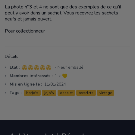
La photo n°3 et 4 ne sont que des exemples de ce qu'il
peut y avoir dans un sachet. Vous recevrez les sachets
neufs et jamais ouvert.
Pour collectionneur
Détails
Etat :
- Neuf emballé
5 sur 5 étoiles
Membres intéressés :
1 x
Mis en ligne le :
11/01/2024
Tags :
barjo's
jojo's
osselet
osselets
vintage