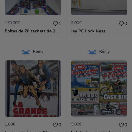
150.00€
2.00€
1
0
Boîtes de 70 sachets de 2 Barjo's + 1 Stickers NEUF - VINTAGE
Jeu PC Lock Ness
Rémy
Rémy
1.00€
5.00€
0
0