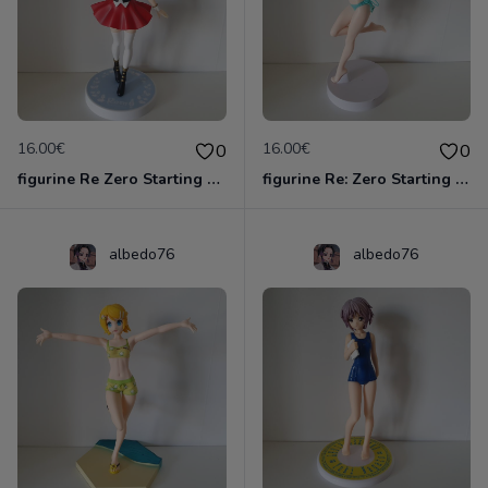
16.00€
16.00€
0
0
figurine Re Zero Starting Life In Another - Figurine Rem Casse-Noisette Super Special
figurine Re: Zero Starting Life in Another World - Figurine Rem EXQ
albedo76
albedo76