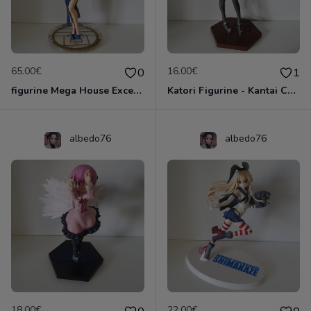
65.00€
16.00€
0
1
figurine Mega House Excellent Model CORE Spirit of Wonder: China-san no Yuuutsu
Katori Figurine - Kantai Collection (Kan Colle) Eductating ver. by Taito manga
albedo76
albedo76
18.00€
22.00€