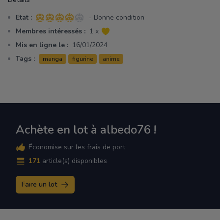
Etat :
- Bonne condition
4 sur 5 étoiles
Membres intéressés :
1 x
Mis en ligne le :
16/01/2024
Tags :
manga
figurine
anime
Achète en lot à albedo76 !
Économise sur les frais de port
171
article(s) disponibles
Faire un lot