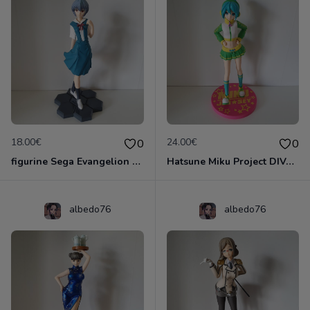
18.00€
24.00€
0
0
figurine Sega Evangelion 1.0 You Are (Not) Alone: Rei Ayanami Premium Uniform
Hatsune Miku Project DIVA Arcade Future Tone SPM Figurine "Jersey" Japan Limited
albedo76
albedo76