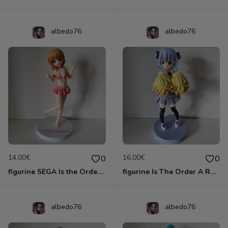
albedo76
albedo76
14.00€
16.00€
0
0
figurine SEGA Is the Order a Rabbit Hoto Kokoa Pink Swimsuit Ver. PM Premium
figurine Is The Order A Rabbit figurine Chino Kafuu furyu
albedo76
albedo76