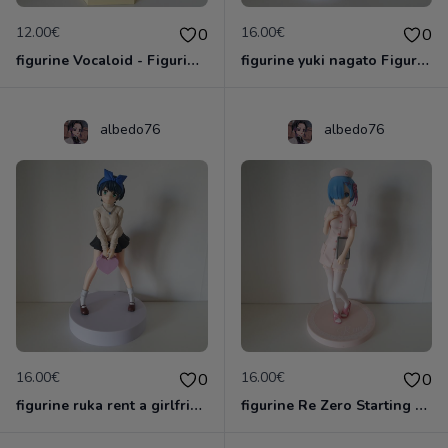
12.00€
16.00€
0
0
figurine Vocaloid - Figurine Kagamine Rin Miracle Star Resort SPM Figure
figurine yuki nagato Figurine La Mélancolie de Haruhi Suzumiya SEGA 2007
albedo76
albedo76
16.00€
16.00€
0
0
figurine ruka rent a girlfriend
figurine Re Zero Starting Life in Another World - Figurine Rem Nurse Pink Ver. PM