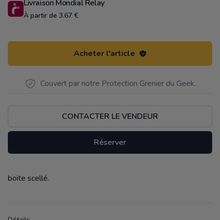
Livraison Mondial Relay
À partir de 3.67 €
Acheter l'article
Couvert par notre Protection Grenier du Geek.
CONTACTER LE VENDEUR
Réserver
boite scellé.
Description
Détails