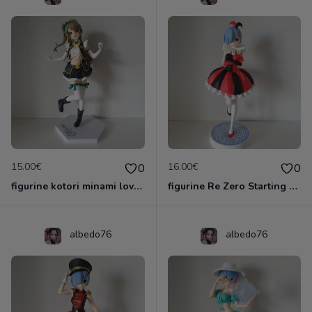
15.00€
16.00€
0
0
figurine kotori minami love live
figurine Re Zero Starting Life In Another World - Figurine Rem Circus Ver. SSS
albedo76
albedo76