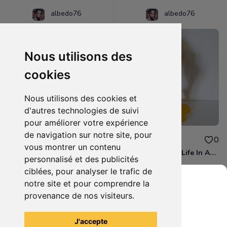
albedo76
albedo76
Nous utilisons des
cookies
Nous utilisons des cookies et
d'autres technologies de suivi
pour améliorer votre expérience
de navigation sur notre site, pour
16.00€
16.00€
0
0
vous montrer un contenu
figurine Banpresto Love Live! Exq Figure Hanayo Koizumi
Re Zero Starting Life In Another World - Figurine Ram Fairy Elements Espresto
personnalisé et des publicités
ciblées, pour analyser le trafic de
notre site et pour comprendre la
provenance de nos visiteurs.
Grenier du Geek
Voir tous les articles du vendeur
J'accepte