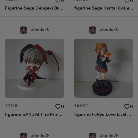
0
0
Figurine Sega Dengeki Bunko: Fighting Climax: Tomoka Minato
figurine Sega Kantai Collection: Kancolle: Shimakaze Premium
albedo76
albedo76
10.00€
14.00€
0
0
figurine BANDAI The Prince De Tennis Shiraishi Kuranosuke Figurine 10cm
figurine FuRyu Love Live! School Idol Project Figure complète Kousaka Honoka
albedo76
albedo76