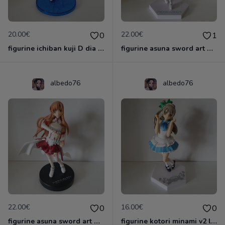
20.00€
22.00€
0
1
figurine ichiban kuji D dia kurosawa love live sunshine 5 eme anniversaire
figurine asuna sword art online 2 sao kadokawa
albedo76
albedo76
22.00€
16.00€
0
0
figurine asuna sword art online sao project
figurine kotori minami v2 love live