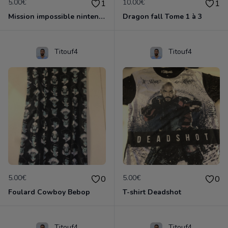
5.00€
10.00€
1
1
Mission impossible nintendo 64
Dragon fall Tome 1 à 3
Titouf4
Titouf4
5.00€
5.00€
0
0
Foulard Cowboy Bebop
T-shirt Deadshot
Titouf4
Titouf4