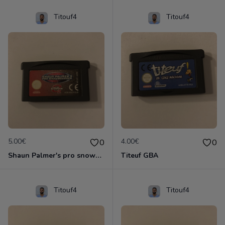
Titouf4
Titouf4
5.00€
4.00€
0
0
Shaun Palmer's pro snowboarder
Titeuf GBA
Titouf4
Titouf4