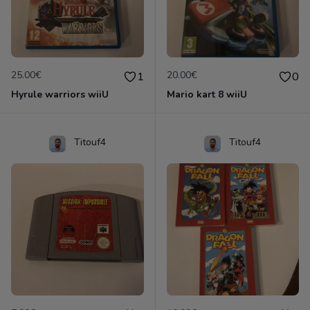
25.00€
20.00€
1
0
Hyrule warriors wiiU
Mario kart 8 wiiU
Titouf4
Titouf4