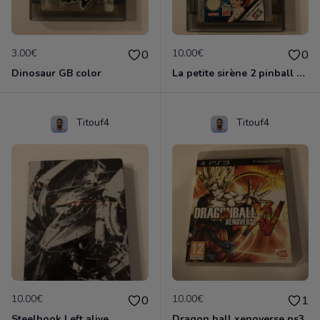
3.00€
10.00€
0
0
Dinosaur GB color
La petite sirène 2 pinball GB color
Titouf4
Titouf4
10.00€
10.00€
0
1
Steelbook Left alive
Dragon ball xenoverse ps3