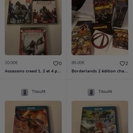
20.00€
85.00€
0
2
Assassins creed 1, 2 et 4 ps3
Borderlands 2 édition chasseur de l'arche ps3
Titouf4
Titouf4