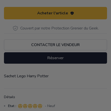
Acheter l'article
Couvert par notre Protection Grenier du Geek.
CONTACTER LE VENDEUR
Réserver
Sachet Lego Harry Potter
Description
Détails
Etat :
- Neuf
5 sur 5 étoiles