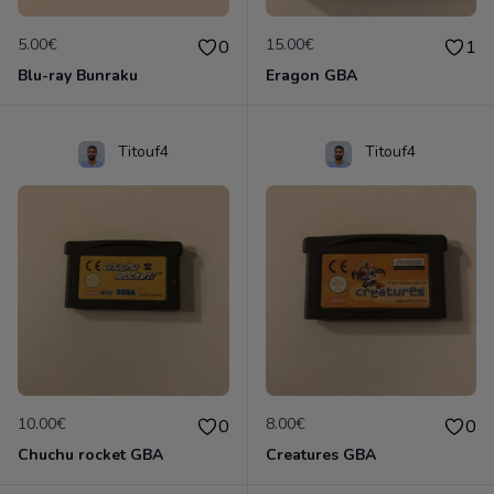
5.00€
15.00€
0
1
Blu-ray Bunraku
Eragon GBA
Titouf4
Titouf4
10.00€
8.00€
0
0
Chuchu rocket GBA
Creatures GBA