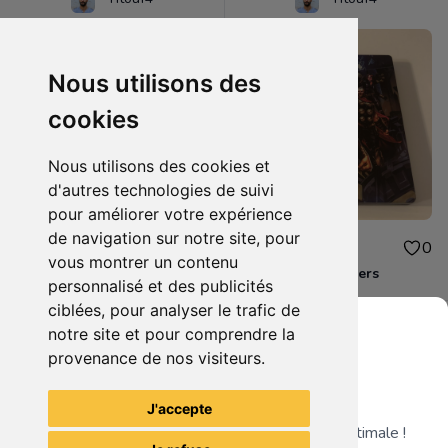
Nous utilisons des
cookies
Nous utilisons des cookies et
d'autres technologies de suivi
pour améliorer votre expérience
de navigation sur notre site, pour
10.00€
10.00€
0
0
vous montrer un contenu
Destiny 2 Xbox one
Steelbook Avengers
personnalisé et des publicités
ciblées, pour analyser le trafic de
notre site et pour comprendre la
provenance de nos visiteurs.
Grenier du Geek
Voir tous les articles du vendeur
J'accepte
Télécharge notre app pour une expérience optimale !