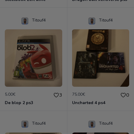
Titouf4
Titouf4
5.00€
75.00€
3
0
De blop 2 ps3
Uncharted 4 ps4
Titouf4
Titouf4