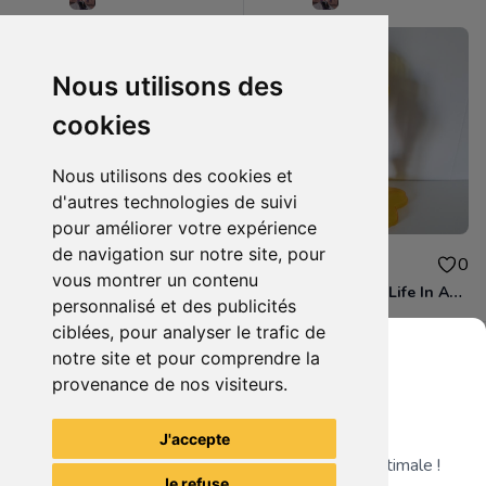
Nous utilisons des
cookies
Nous utilisons des cookies et
d'autres technologies de suivi
pour améliorer votre expérience
de navigation sur notre site, pour
16.00€
16.00€
0
0
vous montrer un contenu
figurine Banpresto Love Live! Exq Figure Hanayo Koizumi
Re Zero Starting Life In Another World - Figurine Ram Fairy Elements Espresto
personnalisé et des publicités
ciblées, pour analyser le trafic de
notre site et pour comprendre la
provenance de nos visiteurs.
Grenier du Geek
Voir tous les articles du vendeur
J'accepte
Télécharge notre app pour une expérience optimale !
Je refuse