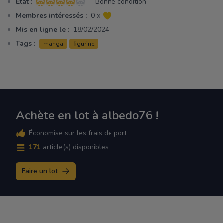
Etat :
- Bonne condition
4 sur 5 étoiles
Membres intéressés :
0 x
Mis en ligne le :
18/02/2024
Tags :
manga
figurine
Achète en lot à albedo76 !
Économise sur les frais de port
171
article(s) disponibles
Faire un lot