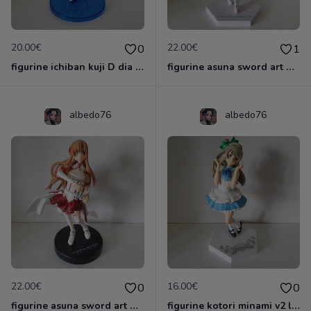
20.00€
22.00€
0
1
figurine ichiban kuji D dia kurosawa love live sunshine 5 eme anniversaire
figurine asuna sword art online 2 sao kadokawa
albedo76
albedo76
22.00€
16.00€
0
0
figurine asuna sword art online sao project
figurine kotori minami v2 love live