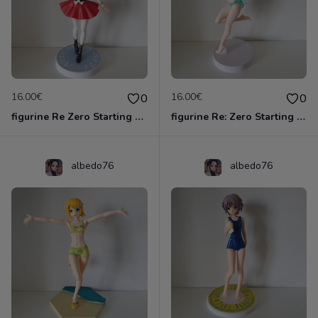
16.00€
16.00€
0
0
figurine Re Zero Starting Life In Another - Figurine Rem Casse-Noisette Super Special
figurine Re: Zero Starting Life in Another World - Figurine Rem EXQ
albedo76
albedo76