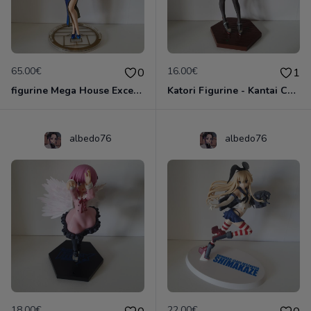
65.00€
16.00€
0
1
figurine Mega House Excellent Model CORE Spirit of Wonder: China-san no Yuuutsu
Katori Figurine - Kantai Collection (Kan Colle) Eductating ver. by Taito manga
albedo76
albedo76
18.00€
22.00€