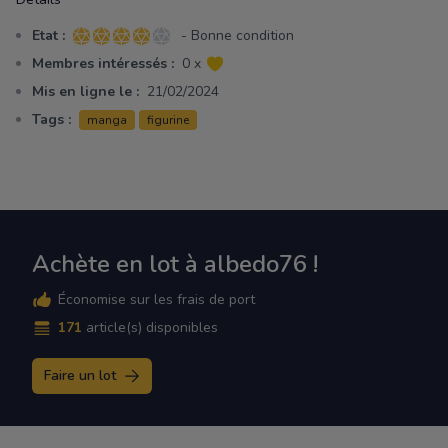
Etat :
- Bonne condition
4 sur 5 étoiles
Membres intéressés :
0 x
Mis en ligne le :
21/02/2024
Tags :
manga
figurine
Achète en lot à albedo76 !
Économise sur les frais de port
171
article(s) disponibles
Faire un lot