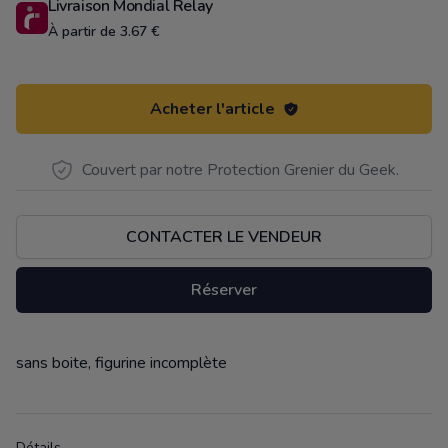
Livraison Mondial Relay
À partir de 3.67 €
Acheter l'article
Couvert par notre Protection Grenier du Geek.
CONTACTER LE VENDEUR
Réserver
sans boite, figurine incomplète
Description
Détails