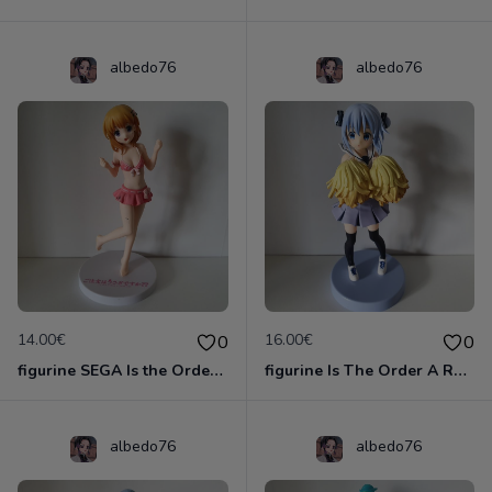
albedo76
albedo76
14.00€
16.00€
0
0
figurine SEGA Is the Order a Rabbit Hoto Kokoa Pink Swimsuit Ver. PM Premium
figurine Is The Order A Rabbit figurine Chino Kafuu furyu
albedo76
albedo76