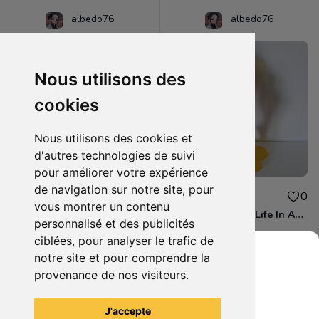
albedo76
albedo76
Nous utilisons des
cookies
Nous utilisons des cookies et
d'autres technologies de suivi
pour améliorer votre expérience
de navigation sur notre site, pour
16.00€
16.00€
0
0
vous montrer un contenu
figurine Banpresto Love Live! Exq Figure Hanayo Koizumi
Re Zero Starting Life In Another World - Figurine Ram Fairy Elements Espresto
personnalisé et des publicités
ciblées, pour analyser le trafic de
notre site et pour comprendre la
provenance de nos visiteurs.
Grenier du Geek
Voir tous les articles du vendeur
J'accepte