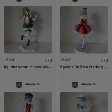
15.00€
16.00€
0
0
figurine kotori minami love live
figurine Re Zero Starting Life In Another World - Figurine Rem Circus Ver. SSS
albedo76
albedo76