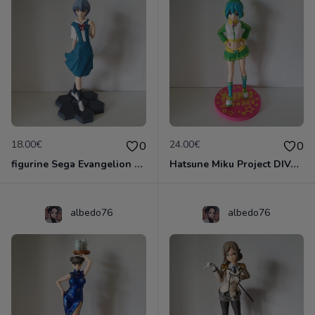
18.00€
24.00€
0
0
figurine Sega Evangelion 1.0 You Are (Not) Alone: Rei Ayanami Premium Uniform
Hatsune Miku Project DIVA Arcade Future Tone SPM Figurine "Jersey" Japan Limited
albedo76
albedo76