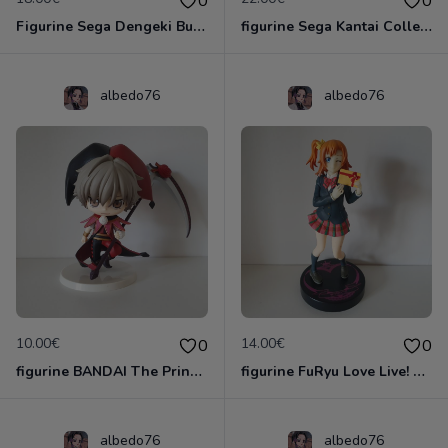
0
0
Figurine Sega Dengeki Bunko: Fighting Climax: Tomoka Minato
figurine Sega Kantai Collection: Kancolle: Shimakaze Premium
albedo76
albedo76
10.00€
14.00€
0
0
figurine BANDAI The Prince De Tennis Shiraishi Kuranosuke Figurine 10cm
figurine FuRyu Love Live! School Idol Project Figure complète Kousaka Honoka
albedo76
albedo76