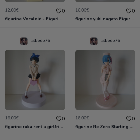
12.00€
16.00€
0
0
figurine Vocaloid - Figurine Kagamine Rin Miracle Star Resort SPM Figure
figurine yuki nagato Figurine La Mélancolie de Haruhi Suzumiya SEGA 2007
albedo76
albedo76
16.00€
16.00€
0
0
figurine ruka rent a girlfriend
figurine Re Zero Starting Life in Another World - Figurine Rem Nurse Pink Ver. PM