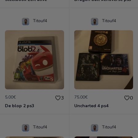
Titouf4
Titouf4
5.00€
75.00€
3
0
De blop 2 ps3
Uncharted 4 ps4
Titouf4
Titouf4