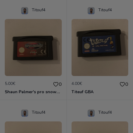
Titouf4
Titouf4
5.00€
4.00€
0
0
Shaun Palmer's pro snowboarder
Titeuf GBA
Titouf4
Titouf4