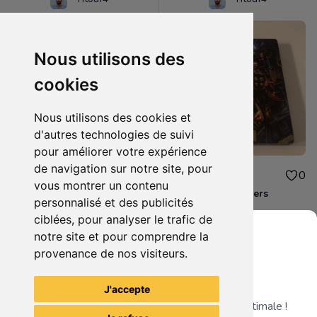
Nous utilisons des
cookies
Nous utilisons des cookies et
d'autres technologies de suivi
pour améliorer votre expérience
de navigation sur notre site, pour
10.00€
10.00€
0
0
vous montrer un contenu
Destiny 2 Xbox one
Steelbook Avengers
personnalisé et des publicités
ciblées, pour analyser le trafic de
notre site et pour comprendre la
provenance de nos visiteurs.
Grenier du Geek
Voir tous les articles du vendeur
J'accepte
Télécharge notre app pour une expérience optimale !