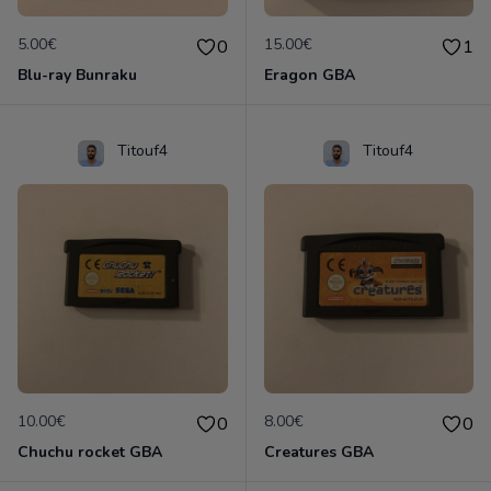
5.00€
15.00€
0
1
Blu-ray Bunraku
Eragon GBA
Titouf4
Titouf4
10.00€
8.00€
0
0
Chuchu rocket GBA
Creatures GBA