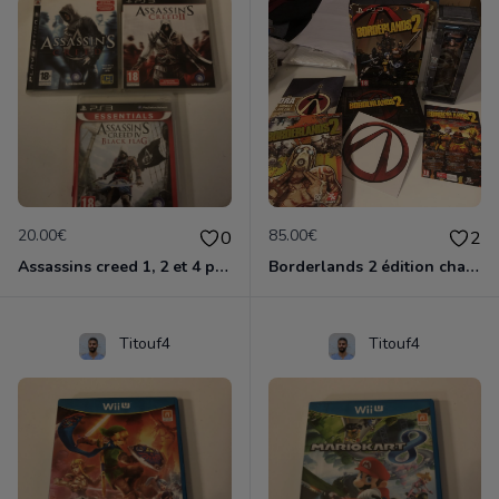
20.00€
85.00€
0
2
Assassins creed 1, 2 et 4 ps3
Borderlands 2 édition chasseur de l'arche ps3
Titouf4
Titouf4