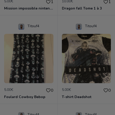
5.00€
10.00€
1
1
Mission impossible nintendo 64
Dragon fall Tome 1 à 3
Titouf4
Titouf4
5.00€
5.00€
0
0
Foulard Cowboy Bebop
T-shirt Deadshot
Titouf4
Titouf4