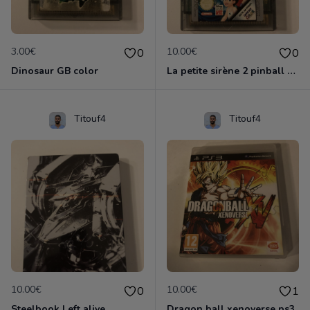
3.00€
10.00€
0
0
Dinosaur GB color
La petite sirène 2 pinball GB color
Titouf4
Titouf4
10.00€
10.00€
0
1
Steelbook Left alive
Dragon ball xenoverse ps3