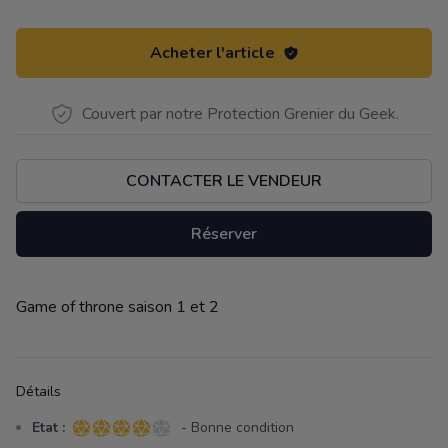
Acheter l'article
Couvert par notre Protection Grenier du Geek.
CONTACTER LE VENDEUR
Réserver
Game of throne saison 1 et 2
Description
Détails
Etat :
- Bonne condition
4 sur 5 étoiles