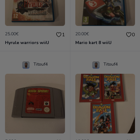
25.00€
20.00€
1
0
Hyrule warriors wiiU
Mario kart 8 wiiU
Titouf4
Titouf4