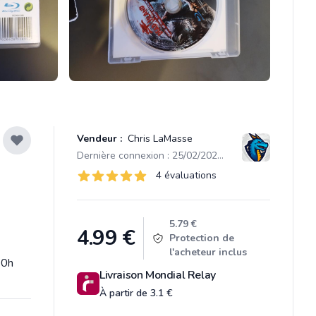
Vendeur :
Chris LaMasse
Dernière connexion : 25/02/2024 20:26
Évaluations
4 évaluations
4 sur 5 étoiles
Product information
5.79 €
4.99
€
Protection de
l'acheteur inclus
20h
Livraison Mondial Relay
À partir de 3.1 €