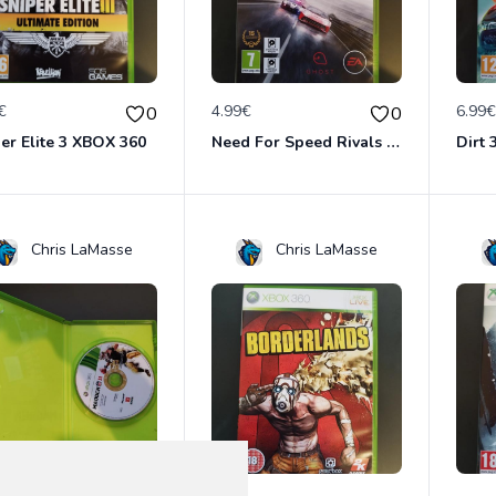
€
4.99€
6.99
0
0
er Elite 3 XBOX 360
Need For Speed Rivals XBOX 360
Dirt
Chris LaMasse
Chris LaMasse