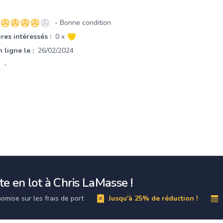
- Bonne condition
4 sur 5 étoiles
es intéressés :
0 x
 ligne le :
26/02/2024
-
e en lot à Chris LaMasse !
omise sur les frais de port
Jusqu'à 25% de réduction !