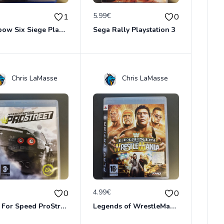
€
5.99€
1
0
Rainbow Six Siege Playstation 4
Sega Rally Playstation 3
Chris LaMasse
Chris LaMasse
€
4.99€
0
0
Need For Speed ProStreet Playstation 3
Legends of WrestleMania Playstation 3