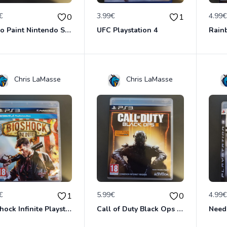
€
3.99€
4.99
0
1
Mario Paint Nintendo Super Famicon
UFC Playstation 4
Chris LaMasse
Chris LaMasse
€
5.99€
4.99
1
0
Bioshock Infinite Playstation 3
Call of Duty Black Ops 3 Playstation 3