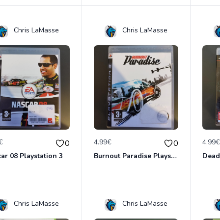
Chris LaMasse
Chris LaMasse
€
4.99€
4.99
0
0
ar 08 Playstation 3
Burnout Paradise Playstation 3
Chris LaMasse
Chris LaMasse