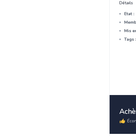
Détails
Etat :
Membr
Mis en
Tags :
Achèt
Écon