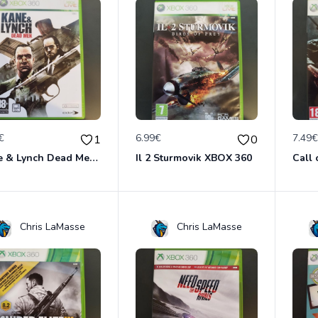
€
6.99€
7.49
1
0
Kane & Lynch Dead Men XBOX 360
Il 2 Sturmovik XBOX 360
Chris LaMasse
Chris LaMasse