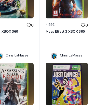
€
4.99€
0
0
 3 XBOX 360
Mass Effect 3 XBOX 360
Chris LaMasse
Chris LaMasse