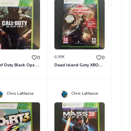
€
6.99€
0
0
Call of Duty Black Ops XBOX 360
Dead Island Goty XBOX 360
Chris LaMasse
Chris LaMasse