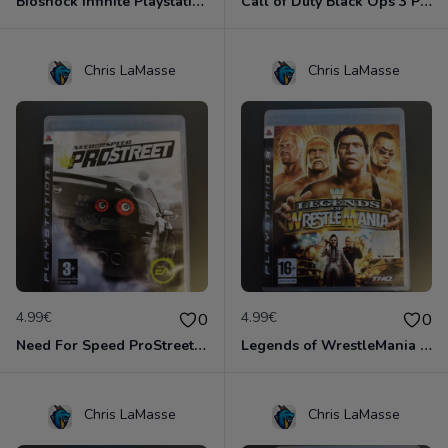
Bioshock Infinite Playstation 3
Call of Duty Black Ops 3 Playstation 3
Chris LaMasse
Chris LaMasse
4.99€
4.99€
0
0
Need For Speed ProStreet Playstation 3
Legends of WrestleMania Playstation 3
Chris LaMasse
Chris LaMasse