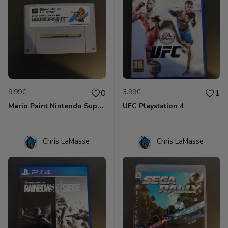
9.99€
3.99€
0
1
Mario Paint Nintendo Super Famicon
UFC Playstation 4
Chris LaMasse
Chris LaMasse