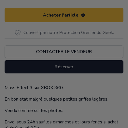
Acheter l'article
Couvert par notre Protection Grenier du Geek.
CONTACTER LE VENDEUR
Réserver
Mass Effect 3 sur XBOX 360.
Description
En bon état malgré quelques petites griffes légères.
Vendu comme sur les photos.
Envoi sous 24h sauf les dimanches et jours fériés si achat
réalisé avant 20h