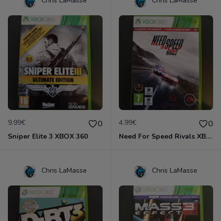
Chris LaMasse
Chris LaMasse
9.99€
4.99€
0
0
Sniper Elite 3 XBOX 360
Need For Speed Rivals XBOX 360
Chris LaMasse
Chris LaMasse