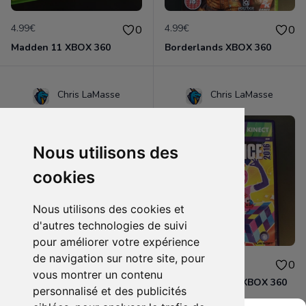
4.99€
4.99€
0
0
Madden 11 XBOX 360
Borderlands XBOX 360
Chris LaMasse
Chris LaMasse
Nous utilisons des
cookies
Nous utilisons des cookies et
d'autres technologies de suivi
pour améliorer votre expérience
de navigation sur notre site, pour
7.99€
7.49€
0
0
vous montrer un contenu
Assassin's Creed Rogue XBOX 360
Just Dance 2016 XBOX 360
personnalisé et des publicités