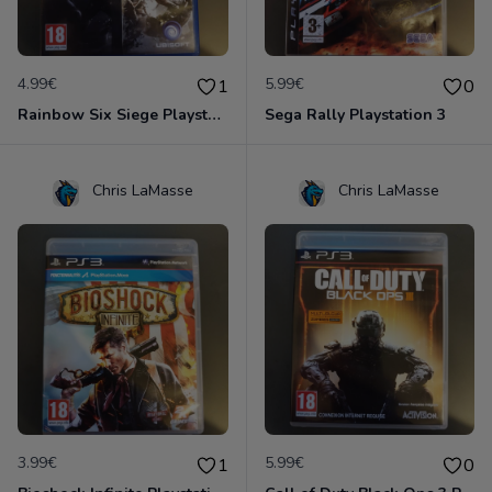
4.99€
5.99€
1
0
Rainbow Six Siege Playstation 4
Sega Rally Playstation 3
Chris LaMasse
Chris LaMasse
3.99€
5.99€
1
0