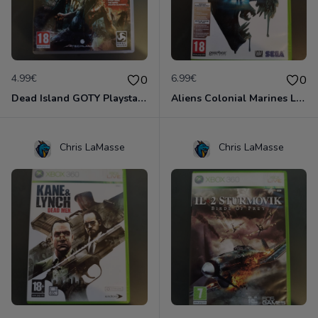
4.99€
6.99€
0
0
Dead Island GOTY Playstation 3
Aliens Colonial Marines Limited Edition XBOX 360
Chris LaMasse
Chris LaMasse