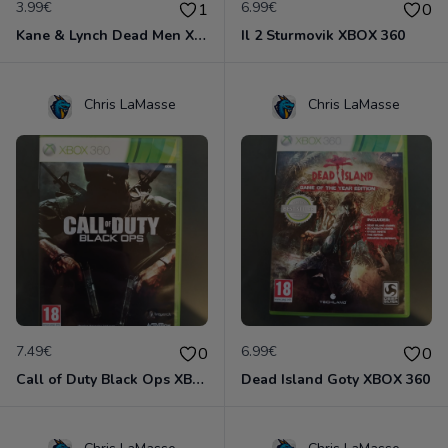
3.99€
6.99€
1
0
Kane & Lynch Dead Men XBOX 360
Il 2 Sturmovik XBOX 360
Chris LaMasse
Chris LaMasse
7.49€
6.99€
0
0
Call of Duty Black Ops XBOX 360
Dead Island Goty XBOX 360