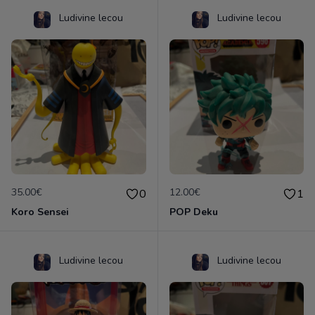
Ludivine lecou
Ludivine lecou
35.00€
12.00€
0
1
Koro Sensei
POP Deku
Ludivine lecou
Ludivine lecou