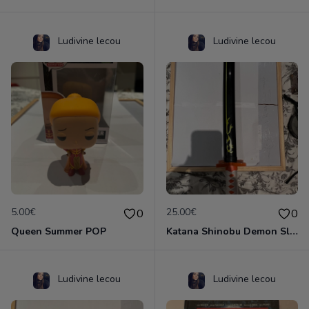
Ludivine lecou
Ludivine lecou
5.00€
25.00€
0
0
Queen Summer POP
Katana Shinobu Demon Slayer
Ludivine lecou
Ludivine lecou