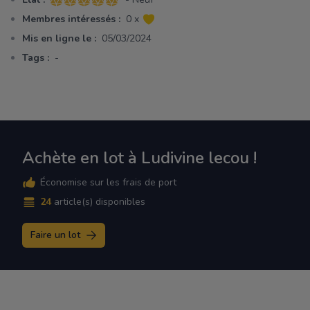
5 sur 5 étoiles
Membres intéressés :
0 x
Mis en ligne le :
05/03/2024
Tags :
-
Achète en lot à Ludivine lecou !
Économise sur les frais de port
24
article(s) disponibles
Faire un lot