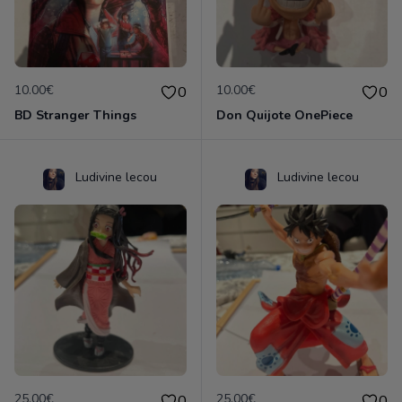
10.00€
10.00€
0
0
BD Stranger Things
Don Quijote OnePiece
Ludivine lecou
Ludivine lecou
25.00€
25.00€
0
0