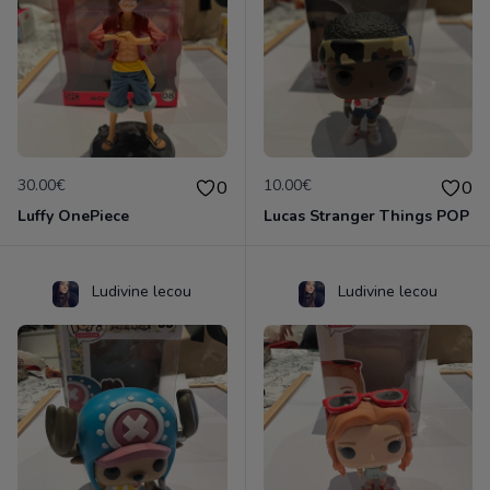
30.00€
10.00€
0
0
Luffy OnePiece
Lucas Stranger Things POP
Ludivine lecou
Ludivine lecou