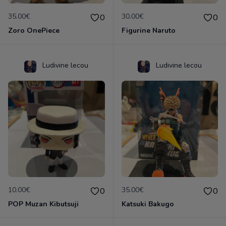
35.00€
30.00€
0
0
Zoro OnePiece
Figurine Naruto
Ludivine lecou
Ludivine lecou
10.00€
35.00€
0
0
POP Muzan Kibutsuji
Katsuki Bakugo