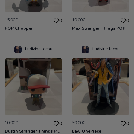
15.00€
10.00€
0
0
POP Chopper
Max Stranger Things POP
Ludivine lecou
Ludivine lecou
10.00€
50.00€
0
0
Dustin Stranger Things POP
Law OnePiece