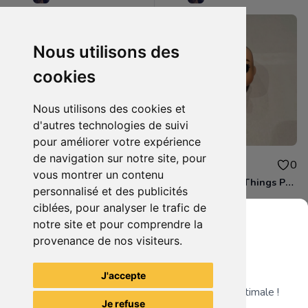
Nous utilisons des
cookies
Nous utilisons des cookies et
d'autres technologies de suivi
pour améliorer votre expérience
de navigation sur notre site, pour
5.00€
5.00€
0
0
vous montrer un contenu
Crocodile OnePiece
Eleven Stranger Things POP
personnalisé et des publicités
ciblées, pour analyser le trafic de
notre site et pour comprendre la
provenance de nos visiteurs.
Grenier du Geek
Voir tous les articles du vendeur
J'accepte
Télécharge notre app pour une expérience optimale !
Je refuse