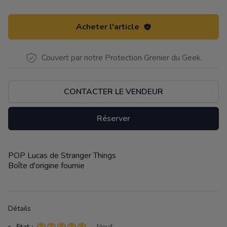
Acheter l'article
Couvert par notre Protection Grenier du Geek.
CONTACTER LE VENDEUR
Réserver
POP Lucas de Stranger Things
Description
Boîte d'origine fournie
Détails
Etat :
- Neuf