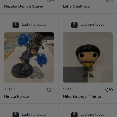
Nezuko Demon Slayer
Luffy OnePiece
Ludivine lecou
Ludivine lecou
15.00€
5.00€
1
0
Hinata Naruto
Mike Stranger Things
Ludivine lecou
Ludivine lecou