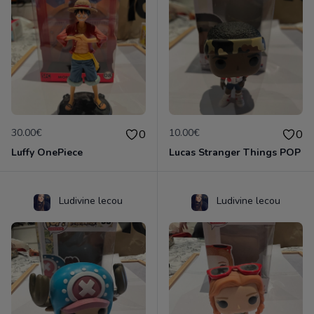
30.00€
10.00€
0
0
Luffy OnePiece
Lucas Stranger Things POP
Ludivine lecou
Ludivine lecou