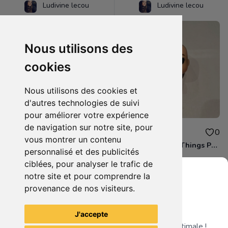
Ludivine lecou
Ludivine lecou
Nous utilisons des
cookies
Nous utilisons des cookies et
d'autres technologies de suivi
pour améliorer votre expérience
de navigation sur notre site, pour
5.00€
5.00€
0
0
vous montrer un contenu
Crocodile OnePiece
Eleven Stranger Things POP
personnalisé et des publicités
ciblées, pour analyser le trafic de
notre site et pour comprendre la
provenance de nos visiteurs.
Grenier du Geek
Voir tous les articles du vendeur
J'accepte
Télécharge notre app pour une expérience optimale !