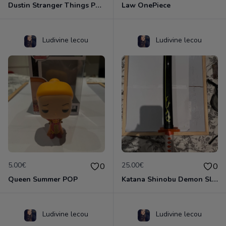
Dustin Stranger Things POP
Law OnePiece
Ludivine lecou
Ludivine lecou
5.00€
25.00€
0
0
Queen Summer POP
Katana Shinobu Demon Slayer
Ludivine lecou
Ludivine lecou