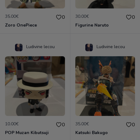
35.00€
30.00€
0
0
Zoro OnePiece
Figurine Naruto
Ludivine lecou
Ludivine lecou
10.00€
35.00€
0
0
POP Muzan Kibutsuji
Katsuki Bakugo