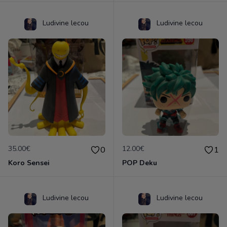
Ludivine lecou
Ludivine lecou
35.00€
12.00€
0
1
Koro Sensei
POP Deku
Ludivine lecou
Ludivine lecou