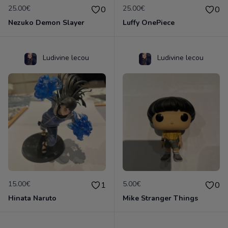
25.00€
25.00€
0
0
Nezuko Demon Slayer
Luffy OnePiece
Ludivine lecou
Ludivine lecou
15.00€
5.00€
1
0
Hinata Naruto
Mike Stranger Things