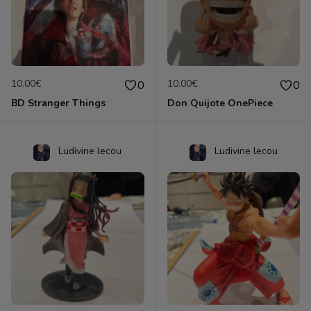
10.00€
10.00€
0
0
BD Stranger Things
Don Quijote OnePiece
Ludivine lecou
Ludivine lecou