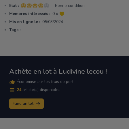
Etat :
- Bonne condition
4 sur 5 étoiles
Membres intéressés :
0 x
Mis en ligne le :
05/03/2024
Tags :
-
Achète en lot à Ludivine lecou !
Économise sur les frais de port
24
article(s) disponibles
Faire un lot