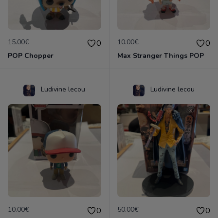
15.00€
10.00€
0
0
POP Chopper
Max Stranger Things POP
Ludivine lecou
Ludivine lecou
10.00€
50.00€
0
0