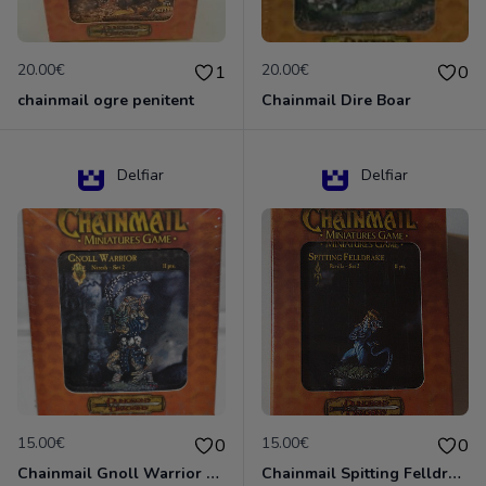
20.00€
20.00€
1
0
chainmail ogre penitent
Chainmail Dire Boar
Delfiar
Delfiar
15.00€
15.00€
0
0
Chainmail Gnoll Warrior Dungeons & Dragons
Chainmail Spitting Felldrake