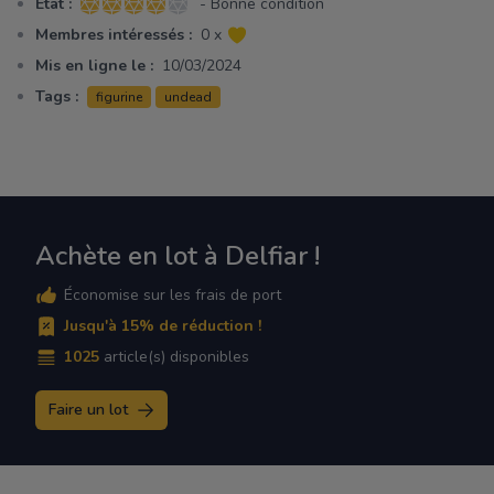
Etat :
- Bonne condition
4 sur 5 étoiles
Membres intéressés :
0 x
Mis en ligne le :
10/03/2024
Tags :
figurine
undead
Achète en lot à Delfiar !
Économise sur les frais de port
Jusqu'à 15% de réduction !
1025
article(s) disponibles
Faire un lot