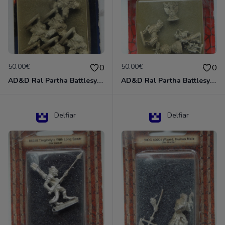
50.00€
50.00€
0
0
AD&D Ral Partha Battlesystem Miniatures Pack Iron Lord Dwarf Crossbowmen 11-854
AD&D Ral Partha Battlesystem Villains/Forgotten Realms 11-955 Miniatures
Delfiar
Delfiar