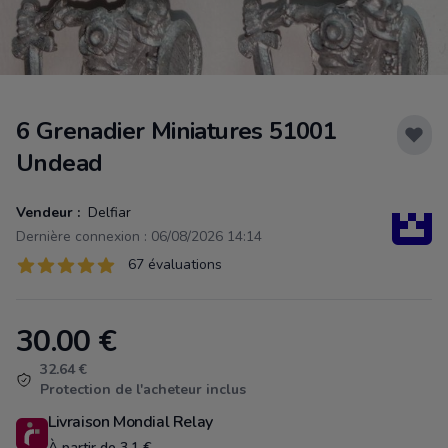
6 Grenadier Miniatures 51001
Undead
Vendeur :
Delfiar
Dernière connexion : 06/08/2026 14:14
Évaluations
67 évaluations
67 sur 5 étoiles
30.00
€
Product information
32.64 €
Protection de l'acheteur inclus
Livraison Mondial Relay
À partir de 3.1 €