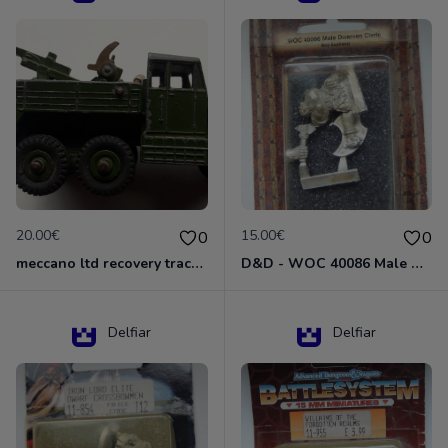
20.00€
15.00€
0
0
meccano ltd recovery tractor N°661
D&D - WOC 40086 Male Dwarven Cleric Miniature - Donjons Dragons
Delfiar
Delfiar