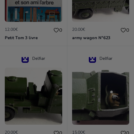
12.00€
20.00€
0
0
Petit Tom 3 livre
army wagon N°623
Delfiar
Delfiar
20.00€
15.00€
0
0