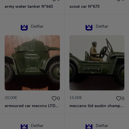
army water tanker N°643
scout car N°673
Delfiar
Delfiar
20.00€
15.00€
0
0
armoured car meccno LTD N°670
meccano ltd austin champ N°674
Delfiar
Delfiar