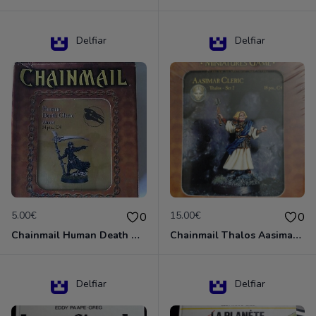
Delfiar
Delfiar
5.00€
15.00€
0
0
Chainmail Human Death Cleric
Chainmail Thalos Aasimar Cleric
Delfiar
Delfiar