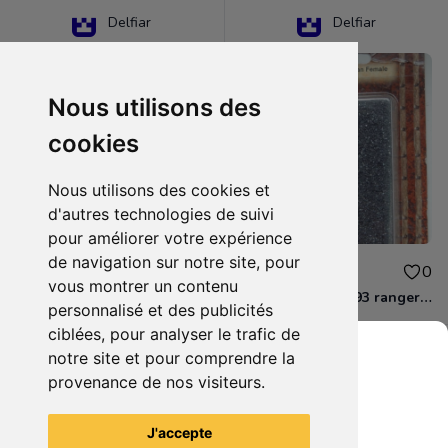
Delfiar
Delfiar
Nous utilisons des
cookies
Nous utilisons des cookies et
d'autres technologies de suivi
pour améliorer votre expérience
de navigation sur notre site, pour
15.00€
12.00€
0
0
vous montrer un contenu
D&D - 88286 paladin human male Miniature - Donjons Dragons
D&D - WOC 40093 ranger human female Miniature - Donjons Dragons
personnalisé et des publicités
ciblées, pour analyser le trafic de
notre site et pour comprendre la
provenance de nos visiteurs.
Grenier du Geek
Voir tous les articles du vendeur
J'accepte