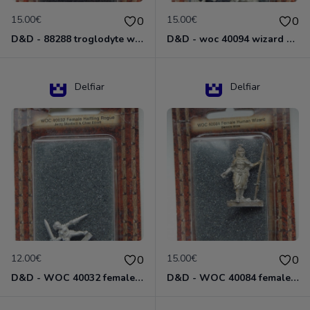
15.00€
15.00€
0
0
D&D - 88288 troglodyte with long Miniature - Donjons Dragons
D&D - woc 40094 wizard human male Miniature - Donjons Dragons
Delfiar
Delfiar
12.00€
15.00€
0
0
D&D - WOC 40032 female halfling rogue Miniature - Donjons Dragons
D&D - WOC 40084 female human wizard Miniature - Donjons Dragons