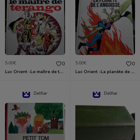
5.00€
5.00€
0
0
Luc Orient -Le maître de terango
Luc Orient -La planète de l'angoisse
Delfiar
Delfiar