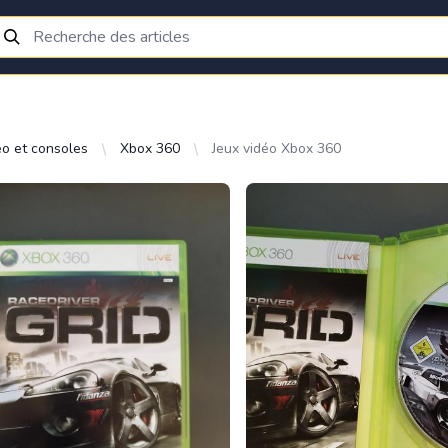
éo et consoles
Xbox 360
Jeux vidéo Xbox 360