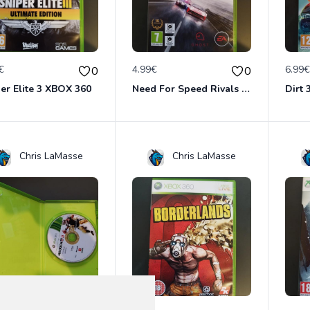
€
4.99€
6.99
0
0
er Elite 3 XBOX 360
Need For Speed Rivals XBOX 360
Dirt
Chris LaMasse
Chris LaMasse