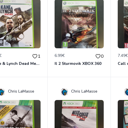
€
6.99€
7.49
1
0
Kane & Lynch Dead Men XBOX 360
Il 2 Sturmovik XBOX 360
Chris LaMasse
Chris LaMasse