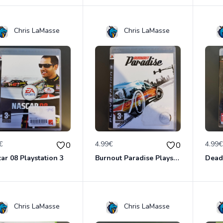
Chris LaMasse
Chris LaMasse
€
4.99€
4.99
0
0
ar 08 Playstation 3
Burnout Paradise Playstation 3
Chris LaMasse
Chris LaMasse