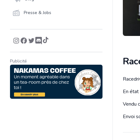
Presse & Jobs
Rac
Publicité
Racedri
Descrip
En état 
Vendu c
Envoi so