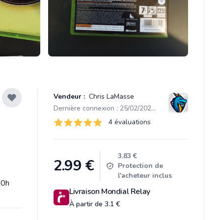
Vendeur :
Chris LaMasse
Dernière connexion : 25/02/2024 20:26
Évaluations
4 évaluations
4 sur 5 étoiles
Product information
3.83 €
2.99
€
Protection de
l'acheteur inclus
20h
Livraison Mondial Relay
À partir de 3.1 €