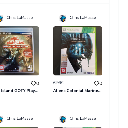
Chris LaMasse
Chris LaMasse
€
6.99€
0
0
Dead Island GOTY Playstation 3
Aliens Colonial Marines Limited Edition XBOX 360
Chris LaMasse
Chris LaMasse