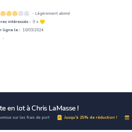
- Légèrement abimé
3 sur 5 étoiles
es intéressés :
0 x
 ligne le :
10/03/2024
-
e en lot à Chris LaMasse !
omise sur les frais de port
Jusqu'à 25% de réduction !