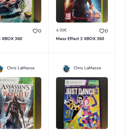
€
4.99€
0
0
 3 XBOX 360
Mass Effect 3 XBOX 360
Chris LaMasse
Chris LaMasse