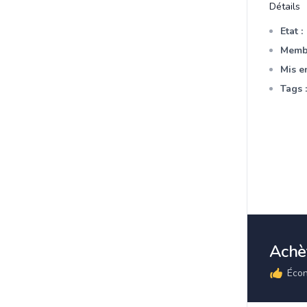
Détails
Etat :
Membr
Mis en
Tags :
Achèt
Écon