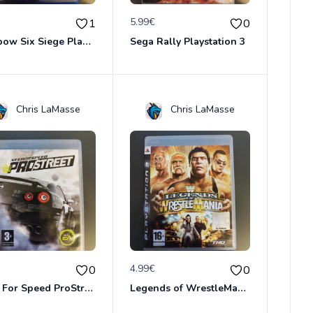
€
5.99€
1
0
Rainbow Six Siege Playstation 4
Sega Rally Playstation 3
Chris LaMasse
Chris LaMasse
€
4.99€
0
0
Need For Speed ProStreet Playstation 3
Legends of WrestleMania Playstation 3