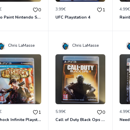
€
3.99€
4.99
0
1
Mario Paint Nintendo Super Famicon
UFC Playstation 4
Chris LaMasse
Chris LaMasse
€
5.99€
4.99
1
0
Bioshock Infinite Playstation 3
Call of Duty Black Ops 3 Playstation 3