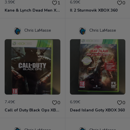
3.99€
6.99€
1
0
Kane & Lynch Dead Men XBOX 360
Il 2 Sturmovik XBOX 360
Chris LaMasse
Chris LaMasse
7.49€
6.99€
0
0
Call of Duty Black Ops XBOX 360
Dead Island Goty XBOX 360