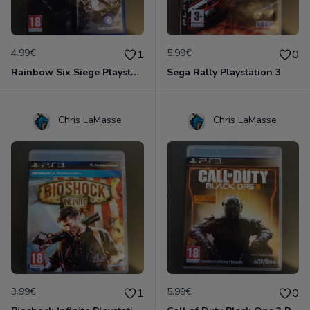
4.99€
5.99€
1
0
Rainbow Six Siege Playstation 4
Sega Rally Playstation 3
Chris LaMasse
Chris LaMasse
3.99€
5.99€
1
0