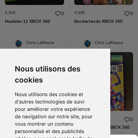
4.99€
4.99€
0
0
Madden 11 XBOX 360
Borderlands XBOX 360
Chris LaMasse
Chris LaMasse
Nous utilisons des
cookies
Nous utilisons des cookies et
d'autres technologies de suivi
pour améliorer votre expérience
de navigation sur notre site, pour
7.99€
7.49€
0
0
vous montrer un contenu
Assassin's Creed Rogue XBOX 360
Just Dance 2016 XBOX 360
personnalisé et des publicités