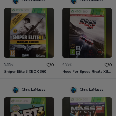
Chris LaMasse
Chris LaMasse
9.99€
4.99€
0
0
Sniper Elite 3 XBOX 360
Need For Speed Rivals XBOX 360
Chris LaMasse
Chris LaMasse