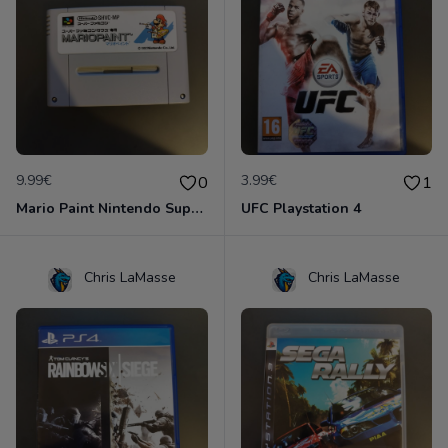
9.99€
3.99€
0
1
Mario Paint Nintendo Super Famicon
UFC Playstation 4
Chris LaMasse
Chris LaMasse