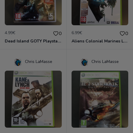
4.99€
6.99€
0
0
Dead Island GOTY Playstation 3
Aliens Colonial Marines Limited Edition XBOX 360
Chris LaMasse
Chris LaMasse