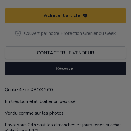
Acheter l'article
Couvert par notre Protection Grenier du Geek.
CONTACTER LE VENDEUR
Réserver
Quake 4 sur XBOX 360.
Description
En très bon état, boitier un peu usé.
Vendu comme sur les photos.
Envoi sous 24h sauf les dimanches et jours fériés si achat
réalisé avant 20h