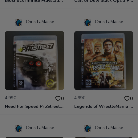
Bioshock Infinite Playstation 3
Call of Duty Black Ops 3 Playstation 3
Chris LaMasse
Chris LaMasse
4.99€
4.99€
0
0
Need For Speed ProStreet Playstation 3
Legends of WrestleMania Playstation 3
Chris LaMasse
Chris LaMasse